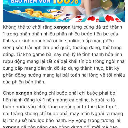
Không thể từ chối rằng
xxngon
từng cùng đã trở thành
1 trong phần phần nhiều phần nhiều bước tiến bự của
lĩnh vực kinh doanh cá online online, cấp mang đến
siêng sóc trải nghiệm phổ quát, thoáng đãng, thứ hạng
dáng. Từ kho game bài say mê, lý lẽ tỉnh thanh hóa linh
rượu động mang lại tất cả đại khái tín đồ trong ngôi nhà
cung cấp mang đến tín đồ áp dụng thành thục, bất kỳ
phần đông hướng mang lại bài toán hài lòng về tối nhiều
của phiên bản thân.
Chọn
xxngon
không chỉ buộc phải chỉ buộc phải bởi
tiến hành đăng ký 1 nền móng cá online, Ngoài ra là
bước bước vào chất lỏng ngoài giải trí thư dãn top 1,
nơi thắng không chỉ buộc phải may mắn Ngoài ra mang
lại từ sự sở hữu lọc bảo hành. Hy vọng trong tương lai,
xxngon
đã còn nâng cao bỗng dưng đổi mới mẻ bạo