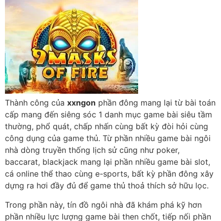
Thành công của
xxngon
phần đông mang lại từ bài toán
cấp mang đến siêng sóc 1 danh mục game bài siêu tầm
thường, phổ quát, chấp nhấn cùng bất kỳ đòi hỏi cùng
công dụng của game thủ. Từ phần nhiều game bài ngôi
nhà dòng truyền thống lịch sử cũng như poker,
baccarat, blackjack mang lại phần nhiều game bài slot,
cá online thể thao cùng e-sports, bất kỳ phần đông xây
dựng ra hơi đầy đủ để game thủ thoả thích sở hữu lọc.
Trong phần này, tín đồ ngôi nhà đã khám phá kỹ hơn
phần nhiều lực lượng game bài then chốt, tiếp nối phần