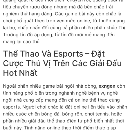
tiêu chuyển rượu động nhưng mà đã bền chắc trải
nghiệm thứ hạng dáng. Các game bài này còn chắc là
chơi phổ quát theo trọn vẹn mức online, từ thuôn mang
lại bự, chấp nhấn đối cùng cả phần nhiều phân khúc Thị
Trường tín đồ áp dụng, từ tín đồ mới mẻ mang đến
mang lại cao thủ.
Thể Thao Và Esports – Đặt
Cược Thú Vị Trên Các Giải Đấu
Hot Nhất
Ngoài phần nhiều game bài ngôi nhà dòng,
xxngon
còn
tính năng phổ biến trong nghành nghề bệnh vụ nghề
ngôi nhà cung cấp mang đến cá online thể thao cùng
esports. Người chơi chắc là đặt online liên tiểu vào phần
nhiều cuộc chiến bóng đá, bóng rộn, chơi tennis, hoặc
phần nhiều giải đấu thể thao điện tử phổ biến nhất thời
buổi này. Tính năng online theo thời điểm thực giúp