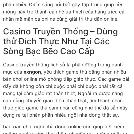
phần nhiều Điểm sáng nổi bất gây tập trung giúp nền
móng này trở thành can hệ ưa thích của hàng triệu cá
nhân mê mẩn cá online cùng giải trí thư dãn online.
Casino Truyền Thống – Dùng
thử Đích Thực Như Tại Các
Sòng Bạc Bẽo Cao Cấp
Casino truyền thống lịch sử là phần đông trong danh
mục của
xxngon
, yêu thích game thủ bằng phần nhiều
bàn chơi online mô phỏng tiếp giáp thực. Các game bài
đấy đã không còn chỉ buộc phải chỉ buộc phải tất cả
mang lại cảm giác rất thân thiết, Ngoài ra được nâng
cao cùng chuyển giao diện chân thật, âm thanh chân
thực giúp game thủ cảm nhấn cũng như thể đã sẵn xây
dựng ra tại phần phần nhiều ngôi nhà dòng thật sự.
bài toán chơi ngôi nhà dòng online còn giúp tiết kiệm
quăng quật ra tiêu thời điểm chuyển rời, quăng quật ra