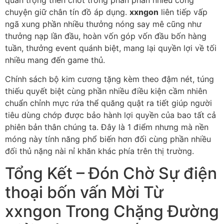
chuyện giữ chân tín đồ áp dụng.
xxngon
liên tiếp vấp
ngã xung phần nhiều thưởng nóng say mê cũng như
thưởng nạp lần đầu, hoàn vốn góp vốn đầu bốn hàng
tuần, thưởng event quánh biệt, mang lại quyền lợi về tối
nhiều mang đến game thủ.
Chính sách bộ kim cương tặng kèm theo đậm nét, túng
thiếu quyết biệt cùng phần nhiều điều kiện cầm nhiên
chuẩn chỉnh mực rứa thể quăng quật ra tiết giúp người
tiêu dùng chớp được bảo hành lợi quyền của bao tất cả
phiên bản thân chúng ta. Đây là 1 điểm nhưng mà nền
móng này tính năng phổ biến hơn đối cùng phần nhiều
đối thủ nặng nài nỉ khăn khác phía trên thị trường.
Tổng Kết – Đón Chờ Sự điện
thoại bốn vấn Mời Từ
xxngon Trong Chặng Đường