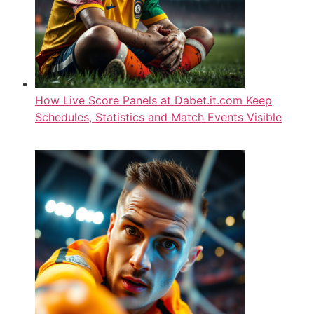
How Live Score Panels at Dabet.it.com Keep
Schedules, Statistics and Match Events Visible