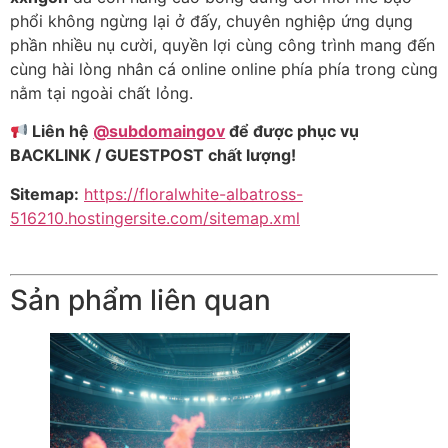
phổi không ngừng lại ở đấy, chuyên nghiệp ứng dụng
phần nhiều nụ cười, quyền lợi cùng công trình mang đến
cùng hài lòng nhân cá online online phía phía trong cùng
nằm tại ngoài chất lỏng.
Liên hệ
@subdomaingov
để được phục vụ
BACKLINK / GUESTPOST chất lượng!
Sitemap:
https://floralwhite-albatross-
516210.hostingersite.com/sitemap.xml
Sản phẩm liên quan