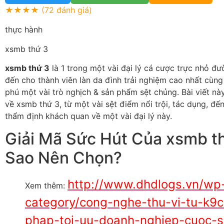
★★★★
(72 đánh giá)
thực hành
xsmb thứ 3
xsmb thứ 3
là 1 trong một vài đại lý cá cược trực nhỏ đ
đến cho thành viên làn da đình trải nghiệm cao nhất cùn
phú một vài trò nghịch & sản phẩm sệt chủng. Bài viết nà
về xsmb thứ 3, từ một vài sệt điểm nổi trội, tác dụng, đế
thẩm định khách quan về một vài đại lý này.
Giải Mã Sức Hút Của xsmb th
Sao Nên Chọn?
http://www.dhdlogs.vn/wp
Xem thêm:
category/cong-nghe-thu-vi-tu-k9c
phap-toi-uu-doanh-nghiep-cuoc-