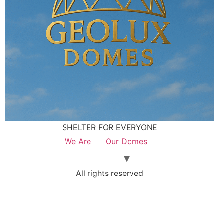
SHELTER FOR EVERYONE
We Are
Our Domes
All rights reserved