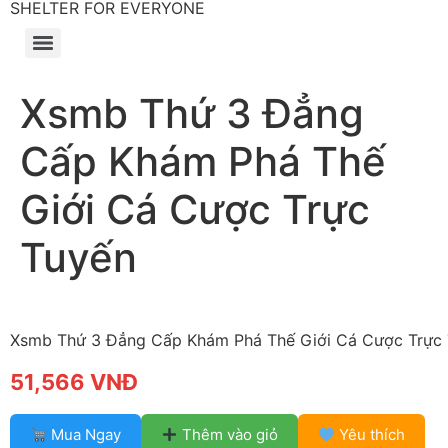
SHELTER FOR EVERYONE
Xsmb Thứ 3 Đẳng
Cấp Khám Phá Thế
Giới Cá Cược Trực
Tuyến
Xsmb Thứ 3 Đẳng Cấp Khám Phá Thế Giới Cá Cược Trực
51,566 VNĐ
Mua Ngay
Thêm vào giỏ
Yêu thích