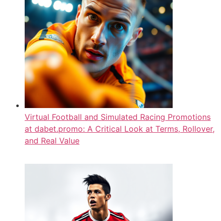
Virtual Football and Simulated Racing Promotions
at dabet.promo: A Critical Look at Terms, Rollover,
and Real Value