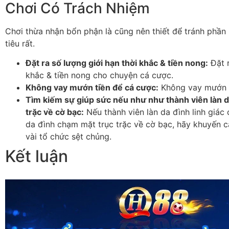
Chơi Có Trách Nhiệm
Chơi thừa nhận bổn phận là cũng nên thiết để tránh phần
tiêu rất.
Đặt ra số lượng giới hạn thời khắc & tiền nong:
Đặt r
khắc & tiền nong cho chuyện cá cược.
Không vay mướn tiền để cá cược:
Không vay mướn t
Tìm kiếm sự giúp sức nếu như như thành viên làn 
trặc về cờ bạc:
Nếu thành viên làn da đình linh giác 
da đình chạm mặt trục trặc về cờ bạc, hãy khuyến c
vài tổ chức sệt chủng.
Kết luận