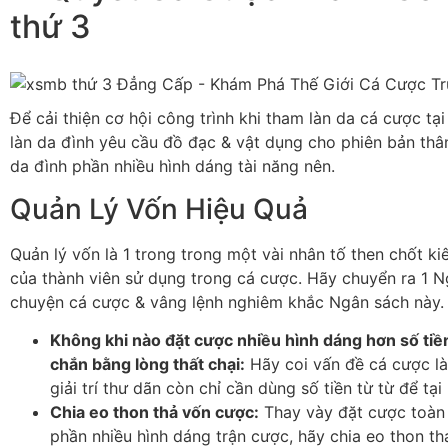
thứ 3
Để cải thiện cơ hội công trình khi tham làn da cá cược tạ
làn da đình yêu cầu đồ đạc & vật dụng cho phiên bản thân
da đình phần nhiều hình dáng tài năng nên.
Quản Lý Vốn Hiệu Quả
Quản lý vốn là 1 trong trong một vài nhân tố then chốt k
của thành viên sử dụng trong cá cược. Hãy chuyển ra 1 N
chuyện cá cược & vâng lệnh nghiêm khắc Ngân sách này.
Không khi nào đặt cược nhiều hình dáng hơn số tiề
chắn bằng lòng thất chại:
Hãy coi vấn đề cá cược là
giải trí thư dãn còn chỉ cần dùng số tiền từ từ để tại
Chia eo thon thả vốn cược:
Thay vày đặt cược toàn v
phần nhiều hình dáng trận cược, hãy chia eo thon t