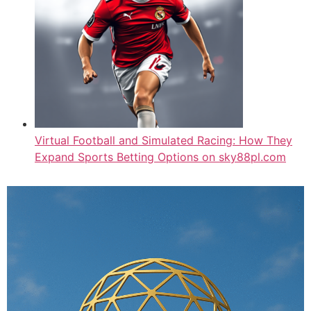
Virtual Football and Simulated Racing: How They
Expand Sports Betting Options on sky88pl.com