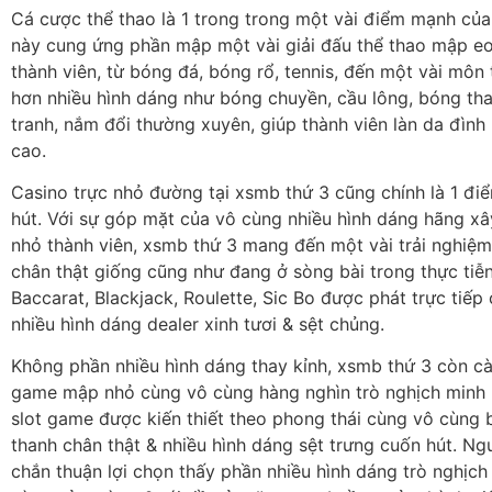
Cá cược thể thao là 1 trong trong một vài điểm mạnh củ
này cung ứng phần mập một vài giải đấu thể thao mập eo
thành viên, từ bóng đá, bóng rổ, tennis, đến một vài môn
hơn nhiều hình dáng như bóng chuyền, cầu lông, bóng tha
tranh, nắm đổi thường xuyên, giúp thành viên làn da đình
cao.
Casino trực nhỏ đường tại xsmb thứ 3 cũng chính là 1 đi
hút. Với sự góp mặt của vô cùng nhiều hình dáng hãng 
nhỏ thành viên, xsmb thứ 3 mang đến một vài trải nghiệm
chân thật giống cũng như đang ở sòng bài trong thực tiễn
Baccarat, Blackjack, Roulette, Sic Bo được phát trực tiế
nhiều hình dáng dealer xinh tươi & sệt chủng.
Không phần nhiều hình dáng thay kỉnh, xsmb thứ 3 còn cài
game mập nhỏ cùng vô cùng hàng nghìn trò nghịch minh 
slot game được kiến thiết theo phong thái cùng vô cùng 
thanh chân thật & nhiều hình dáng sệt trưng cuốn hút. Ng
chắn thuận lợi chọn thấy phần nhiều hình dáng trò nghịc