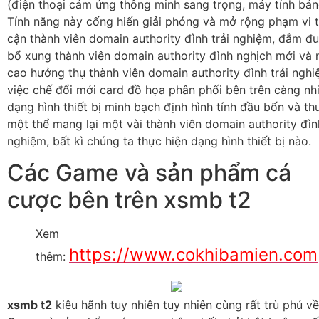
(điện thoại cảm ứng thông minh sang trọng, máy tính bản
Tính năng này cống hiến giải phóng và mở rộng phạm vi t
cận thành viên domain authority đình trải nghiệm, đắm đu
bổ xung thành viên domain authority đình nghịch mới và
cao hưởng thụ thành viên domain authority đình trải nghi
việc chế đổi mới card đồ họa phân phối bên trên càng nh
dạng hình thiết bị minh bạch định hình tính đầu bốn và th
một thể mang lại một vài thành viên domain authority đình
nghiệm, bất kì chúng ta thực hiện dạng hình thiết bị nào.
Các Game và sản phẩm cá
cược bên trên xsmb t2
Xem
https://www.cokhibamien.com
thêm:
xsmb t2
kiêu hãnh tuy nhiên tuy nhiên cùng rất trù phú v