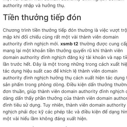
authority nhập và hưởng thụ.
Tiền thưởng tiếp đón
Chương trình tiền thưởng tiếp đón thường là việc vượt trộ
mập khi đối chiếu cùng rất một vài thành viên domain
authority đình nghịch mới.
xsmb t2
thường được cung cấ
mang lại một khoản tiền thưởng quyến rũ khi thành viên
domain authority đình nghịch đăng ký tài khoản và nạp ti
lần trước hết. Đây là một trong những trong cách xuất hi
tác dụng hiệu suất cao để khích lệ thành viên domain
authority đình nghịch hưởng thụ cách xuất hiện tác dụng 
sản phẩm trong phòng dòng. Điều kiện dấn thưởng thườn
đơn thuần, giúp thành viên domain authority đình nghịch 
dàng dấn thấy phần thưởng của thành viên domain author
đình tiêu sử dụng. Tuy nhiên, thành viên domain authority
nghịch phải đọc kỹ các phép tắc và điều kiện để dạng hìn
một vài hiểu lầm không đáng xuất hiện.