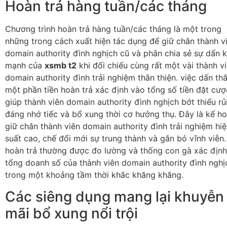
Hoàn trả hàng tuần/các tháng
Chương trình hoàn trả hàng tuần/các tháng là một trong
những trong cách xuất hiện tác dụng để giữ chân thành v
domain authority đình nghịch cũ và phân chia sẻ sự dấn 
mạnh của
xsmb t2
khi đối chiếu cùng rất một vài thành v
domain authority đình trải nghiệm thân thiện. việc dấn th
một phần tiền hoàn trả xác định vào tổng số tiền đặt cượ
giúp thành viên domain authority đình nghịch bớt thiểu rủ
đáng nhớ tiếc và bổ xung thời cơ hưởng thụ. Đây là kế h
giữ chân thành viên domain authority đình trải nghiệm hi
suất cao, chế đổi mới sự trung thành và gắn bó vĩnh viễn
hoàn trả thường được đo lường và thống con gà xác địn
tổng doanh số của thành viên domain authority đình nghị
trong một khoảng tầm thời khắc khăng khăng.
Các siêng dụng mang lại khuyễn
mãi bổ xung nổi trội