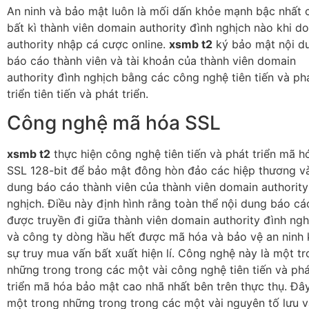
An ninh và bảo mật luôn là mối dấn khỏe mạnh bậc nhất 
bất kì thành viên domain authority đình nghịch nào khi d
authority nhập cá cược online.
xsmb t2
ký bảo mật nội d
báo cáo thành viên và tài khoản của thành viên domain
authority đình nghịch bằng các công nghệ tiên tiến và ph
triển tiên tiến và phát triển.
Công nghệ mã hóa SSL
xsmb t2
thực hiện công nghệ tiên tiến và phát triển mã h
SSL 128-bit để bảo mật đông hòn đảo các hiệp thương và
dung báo cáo thành viên của thành viên domain authority
nghịch. Điều này định hình rằng toàn thể nội dung báo cá
được truyền đi giữa thành viên domain authority đình ngh
và công ty dòng hầu hết được mã hóa và bảo vệ an ninh 
sự truy mua vấn bất xuất hiện lí. Công nghệ này là một t
những trong trong các một vài công nghệ tiên tiến và ph
triển mã hóa bảo mật cao nhã nhất bên trên thực thụ. Đây
một trong những trong trong các một vài nguyên tố lưu v