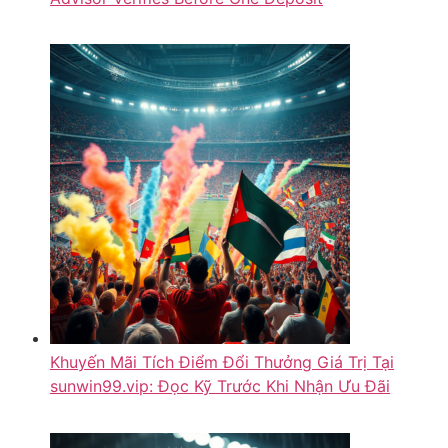
Khuyến Mãi Tích Điểm Đổi Thưởng Giá Trị Tại
sunwin99.vip: Đọc Kỹ Trước Khi Nhận Ưu Đãi