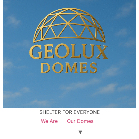
SHELTER FOR EVERYONE
We Are
Our Domes