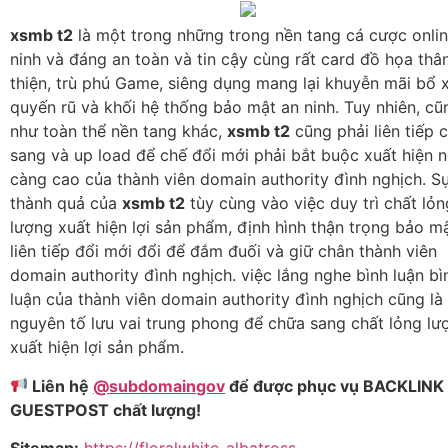
xsmb t2
là một trong những trong nền tang cá cược onli
ninh và đáng an toàn và tin cậy cùng rất card đồ họa thâ
thiện, trù phú Game, siêng dụng mang lại khuyễn mãi bổ 
quyến rũ và khối hệ thống bảo mật an ninh. Tuy nhiên, cũ
như toàn thể nền tang khác,
xsmb t2
cũng phải liên tiếp 
sang và up load để chế đổi mới phải bắt buộc xuất hiện 
càng cao của thành viên domain authority đình nghịch. S
thành quả của
xsmb t2
tùy cùng vào việc duy trì chất lỏn
lượng xuất hiện lợi sản phẩm, định hình thận trọng bảo m
liên tiếp đổi mới đổi để đắm đuối và giữ chân thành viên
domain authority đình nghịch. việc lắng nghe bình luận bì
luận của thành viên domain authority đình nghịch cũng là
nguyên tố lưu vai trung phong để chữa sang chất lỏng lư
xuất hiện lợi sản phẩm.
Liên hệ
@subdomaingov
để được phục vụ BACKLINK 
GUESTPOST chất lượng!