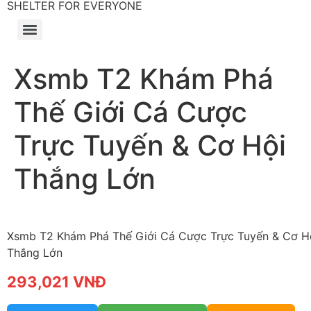
SHELTER FOR EVERYONE
Xsmb T2 Khám Phá
Thế Giới Cá Cược
Trực Tuyến & Cơ Hội
Thắng Lớn
Xsmb T2 Khám Phá Thế Giới Cá Cược Trực Tuyến & Cơ H
Thắng Lớn
293,021 VNĐ