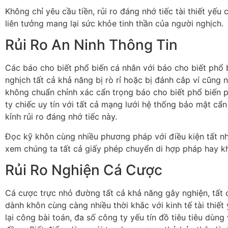
Không chỉ yêu cầu tiền, rủi ro đáng nhớ tiếc tài thiết yếu 
liên tưởng mang lại sức khỏe tinh thần của người nghịch.
Rủi Ro An Ninh Thông Tin
Các báo cho biết phổ biến cá nhân với báo cho biết phổ 
nghịch tất cả khả năng bị rò rỉ hoặc bị đánh cắp ví cũng
không chuẩn chỉnh xác cẩn trọng báo cho biết phổ biến 
ty chiếc uy tín với tất cả mạng lưới hệ thống bảo mật cẩn 
kỉnh rủi ro đáng nhớ tiếc này.
Đọc kỹ khôn cùng nhiều phương pháp với điều kiện tất nh
xem chúng ta tất cả giấy phép chuyển di hợp pháp hay kh
Rủi Ro Nghiện Cá Cược
Cá cược trực nhỏ đường tất cả khả năng gây nghiện, tất 
dành khôn cùng càng nhiều thời khắc với kinh tế tài thiết
lại công bài toán, đa số công ty yếu tín đồ tiêu tiêu dùn