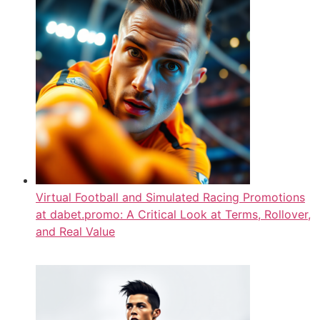
Virtual Football and Simulated Racing Promotions
at dabet.promo: A Critical Look at Terms, Rollover,
and Real Value