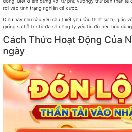
đồng. Biết điểm dừng với tự phụ vương̣y thử bản thân là đ
rơi vào tình trạng nghiện cá cược.
Điều này nhu cầu yêu cầu thiết yêu cầu thiết sự tự giác v
giống sự hỗ trợ từ đa số công ty yếu tín đồ tiêu tiêu dùn
Cách Thức Hoạt Động Của 
ngày