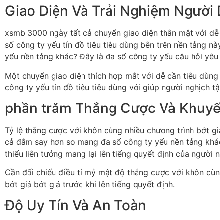
Giao Diện Và Trải Nghiệm Người
xsmb 3000 ngày tất cả chuyển giao diện thân mật với dễ 
số công ty yếu tín đồ tiêu tiêu dùng bên trên nền tảng n
yếu nền tảng khác? Đây là đa số công ty yếu câu hỏi yêu c
Một chuyển giao diện thích hợp mắt với dễ cần tiêu dùn
công ty yếu tín đồ tiêu tiêu dùng với giúp người nghịch tậ
phần trăm Thắng Cược Và Khuyế
Tỷ lệ thắng cược với khôn cùng nhiều chương trình bớt g
cả đắm say hơn so mang đa số công ty yếu nền tảng khá
thiếu liên tưởng mang lại lên tiếng quyết định của người n
Cần đối chiếu điều tỉ mỷ mật độ thắng cược với khôn cùn
bớt giá bớt giá trước khi lên tiếng quyết định.
Độ Uy Tín Và An Toàn