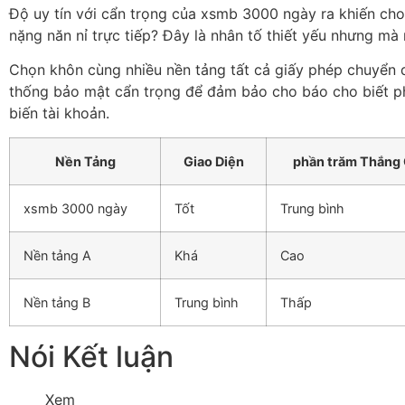
Độ uy tín với cẩn trọng của xsmb 3000 ngày ra khiến ch
nặng năn nỉ trực tiếp? Đây là nhân tố thiết yếu nhưng mà
Chọn khôn cùng nhiều nền tảng tất cả giấy phép chuyển d
thống bảo mật cẩn trọng để đảm bảo cho báo cho biết ph
biến tài khoản.
Nền Tảng
Giao Diện
phần trăm Thắng
xsmb 3000 ngày
Tốt
Trung bình
Nền tảng A
Khá
Cao
Nền tảng B
Trung bình
Thấp
Nói Kết luận
Xem