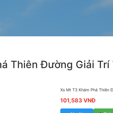
á Thiên Đường Giải Trí
Xs Mt T3 Khám Phá Thiên Đ
101,583 VNĐ