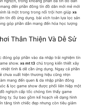
n nghịch, trong khoảng phần đa tín đồ dân
 mang đến phần đông tín đồ dân mới mẻ mới
ính là một trong trong nổi trội hơn giúp
xs
 tín đồ ứng dụng. bài xích toán lựa lọc sản
óng góp phần dẫn mang đến hóa học lượng
Chơi Thân Thiện Và Dễ Sử
c đóng góp phần vào da nhập trải nghiệm tín
 game show.
xs mt t3
chú trọng kiến thiết xây
 nhiệt tình & dễ cần ứng dụng. Ngay cả phần
ẻ chưa xuất hiện thương hiệu cũng nhịn
 làm mang đến quen & da nhập phần đông
sóc & lọc game show được phối liên hiệp một
n đồ nghịch cấp tốc chóng tìm thấy game
ng ty. Sự bao gồm kế hoạch về dạng hình
n tăng tính chiếc đẹp nhưng còn tiêu giảm