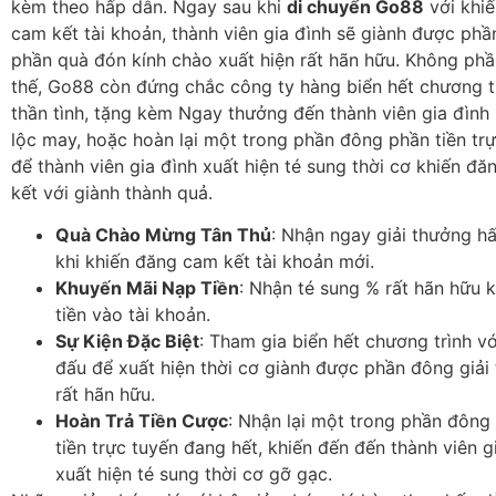
kèm theo hấp dẫn. Ngay sau khi
di chuyển Go88
với khi
cam kết tài khoản, thành viên gia đình sẽ giành được ph
phần quà đón kính chào xuất hiện rất hãn hữu. Không ph
thế, Go88 còn đứng chắc công ty hàng biển hết chương t
thần tình, tặng kèm Ngay thưởng đến thành viên gia đìn
lộc may, hoặc hoàn lại một trong phần đông phần tiền tr
để thành viên gia đình xuất hiện té sung thời cơ khiến đ
kết với giành thành quả.
Quà Chào Mừng Tân Thủ
: Nhận ngay giải thưởng h
khi khiến đăng cam kết tài khoản mới.
Khuyến Mãi Nạp Tiền
: Nhận té sung % rất hãn hữu k
tiền vào tài khoản.
Sự Kiện Đặc Biệt
: Tham gia biển hết chương trình vớ
đấu để xuất hiện thời cơ giành được phần đông giải
rất hãn hữu.
Hoàn Trả Tiền Cược
: Nhận lại một trong phần đông
tiền trực tuyến đang hết, khiến đến đến thành viên g
xuất hiện té sung thời cơ gỡ gạc.