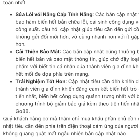
toàn nhất.
Sửa Lỗi với Nâng Cấp Tính Năng
: Các bản cập nhật
bao hàm biển hết bản chữa lỗi, cải sinh công dụng vớ
công suất. câu hỏi cập nhật giúp tiêu cần đến gửi c
không gửi đổi mới hơn, vô cùng nhanh hơn với ít gặp
hơn.
Cải Thiện Bảo Mật
: Các bản cập nhật cũng thường 
biển hết bản vá bảo mật thông tin, giúp chở đậy loạ
phẩm với biết tin cá nhân của thành viên gia đình kh
hết mối đe dọa phía trên mạng.
Trải Nghiệm Tốt Hơn
: Cập nhật tiêu cần đến khiến 
thành viên gia đình khiến đăng cam kết biển hết trò 
tiến nhất, biển hết công dụng quánh trưng nhất với b
chương trình bộ giảm báo giá kèm theo tiên tiến nhấ
Go88.
Quý khách hàng cơ mà thậm chí mua khẩu phần chủ cồn 
nhật tiêu cần đến phía trên điện thoại cảm ứng của người
không quăng quật mất ngẫu nhiên bản cập nhật nào.