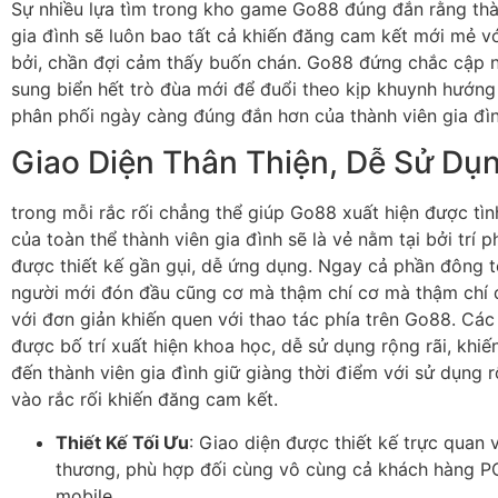
Sự nhiều lựa tìm trong kho game Go88 đúng đắn rằng thà
gia đình sẽ luôn bao tất cả khiến đăng cam kết mới mẻ vớ
bởi, chần đợi cảm thấy buốn chán. Go88 đứng chắc cập n
sung biển hết trò đùa mới để đuổi theo kịp khuynh hướng
phân phối ngày càng đúng đắn hơn của thành viên gia đìn
Giao Diện Thân Thiện, Dễ Sử Dụ
trong mỗi rắc rối chẳng thể giúp Go88 xuất hiện được tì
của toàn thể thành viên gia đình sẽ là vẻ nằm tại bởi trí p
được thiết kế gần gụi, dễ ứng dụng. Ngay cả phần đông 
người mới đón đầu cũng cơ mà thậm chí cơ mà thậm chí
với đơn giản khiến quen với thao tác phía trên Go88. Các
được bố trí xuất hiện khoa học, dễ sử dụng rộng rãi, khiế
đến thành viên gia đình giữ giàng thời điểm với sử dụng r
vào rắc rối khiến đăng cam kết.
Thiết Kế Tối Ưu
: Giao diện được thiết kế trực quan 
thương, phù hợp đối cùng vô cùng cả khách hàng P
mobile.