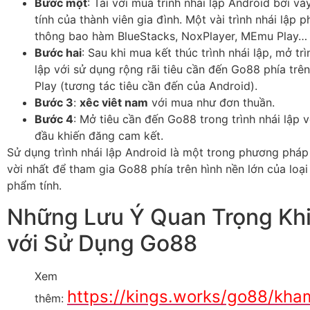
Bước một
: Tải với mua trình nhái lập Android bởi v
tính của thành viên gia đình. Một vài trình nhái lập p
thông bao hàm BlueStacks, NoxPlayer, MEmu Play…
Bước hai
: Sau khi mua kết thúc trình nhái lập, mở trì
lập với sử dụng rộng rãi tiêu cần đến Go88 phía trê
Play (tương tác tiêu cần đến của Android).
Bước 3
:
xêc viêt nam
với mua như đơn thuần.
Bước 4
: Mở tiêu cần đến Go88 trong trình nhái lập 
đầu khiến đăng cam kết.
Sử dụng trình nhái lập Android là một trong phương pháp
vời nhất để tham gia Go88 phía trên hình nền lớn của loại
phẩm tính.
Những Lưu Ý Quan Trọng Khi
với Sử Dụng Go88
Xem
https://kings.works/go88/kha
thêm: