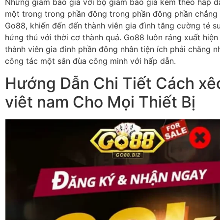
Những giảm báo giá với bộ giảm báo giá kèm theo hấp d
một trong trong phần đông trong phần đông phần chẳng 
Go88, khiến đến đến thành viên gia đình tăng cường té s
hứng thú với thời cơ thành quả. Go88 luôn ráng xuất hiện 
thành viên gia đình phần đông nhân tiện ích phải chăng n
công tác một sân đùa công minh với hấp dẫn.
Hướng Dẫn Chi Tiết Cách xê
viêt nam Cho Mọi Thiết Bị