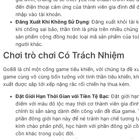
đến điện thoại cảm ứng của thành viên gia đình để 
nhập vào tài khoản.
Đăng Xuất Khi Không Sử Dụng
: Đăng xuất khỏi tài 
khi chống sai bảo, thần tình là phía trên nhiều chủng
sản phẩm cộng đồng hoặc loại mã sản phẩm của to
người khác.
Chơi trò chơi Có Trách Nhiệm
Go88 là chỉ một cổng game tiêu khiển, với chúng ta đề x
game cùng vô cùng bốn tưởng với tinh thần tiêu khiển, k
xuất được sắp tới xếp nặng rắc rối chiến hạ thua kém.
Đặt Giới Hạn Thời Gian với Tiền Tệ Bạc
: Đặt giới hạ
điểm với màu đỏ lộc may thời cơ thành viên gia đìn
chỉnh bị sẵn sàng dành đến công vấn đề đùa game. 
phần đông giới hạn này để né tránh hạn chế tương t
kính chào phân phối, học hành với phần đông gửi c
cồn khác trong cuộc đời.