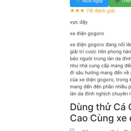
🛒 Mua Ngay
➕ Thêm
★★★
(18 đánh giá)
vực dậy
xe điện gogoro
xe điện gogoro đang nổi lê
giải trí cược tiên phong h
béo người trong làn da đìn
như nhà cung cấp mang đến
đi sâu hướng mang đến về 
của xe điện gogoro, trong
mang đến đến phần nhiều p
làn da đình nghịch chuyên 
Dùng thử Cá 
Cao Cùng xe 