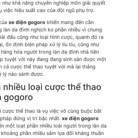
g như khả năng chuyên nghiệp môn giải quyết
 việc hiệu suất cao của đội ngũ phụ trợ.
 của
xe điện gogoro
khiến mang đến cần
 làn da đình nghịch ko phần nhiều vì chưng
giải đấu cũng như loại hình cược, quanh đó ra
i, ổn định biện pháp xử lý líu tíu, cũng như
 hàng hóa người trong làn da đình nhà tiên
p tuyệt vời này đang đang sinh sản được một
ệm cá cược thể thao tuyệt vời mà lại thảng
 lý nào sánh được.
nhiều loại cược thể thao
n gogoro
i cược thể thao là vụ việc vô cùng buộc bắt
pháp đứng vị trí bậc nhất.
xe điện gogoro
n một loạt phần nhiều loài người trong làn da
 khoảng phần nhiều sắm lựa đối kháng thuần