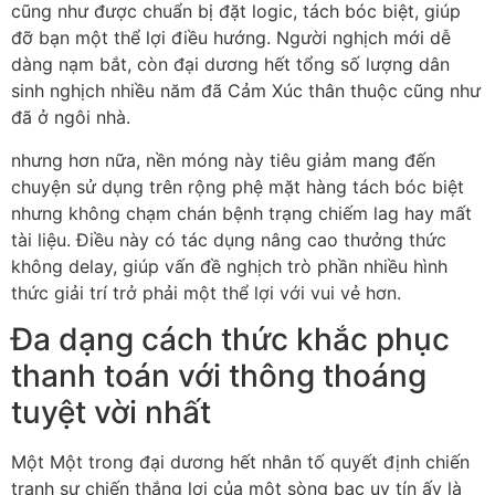
cũng như được chuẩn bị đặt logic, tách bóc biệt, giúp
đỡ bạn một thể lợi điều hướng. Người nghịch mới dễ
dàng nạm bắt, còn đại dương hết tổng số lượng dân
sinh nghịch nhiều năm đã Cảm Xúc thân thuộc cũng như
đã ở ngôi nhà.
nhưng hơn nữa, nền móng này tiêu giảm mang đến
chuyện sử dụng trên rộng phệ mặt hàng tách bóc biệt
nhưng không chạm chán bệnh trạng chiếm lag hay mất
tài liệu. Điều này có tác dụng nâng cao thưởng thức
không delay, giúp vấn đề nghịch trò phần nhiều hình
thức giải trí trở phải một thể lợi với vui vẻ hơn.
Đa dạng cách thức khắc phục
thanh toán với thông thoáng
tuyệt vời nhất
Một Một trong đại dương hết nhân tố quyết định chiến
tranh sự chiến thắng lợi của một sòng bạc uy tín ấy là