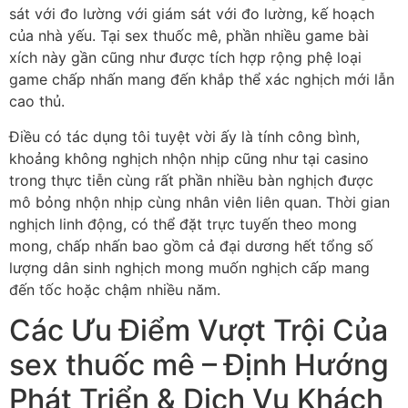
sát với đo lường với giám sát với đo lường, kế hoạch
của nhà yếu. Tại sex thuốc mê, phần nhiều game bài
xích này gần cũng như được tích hợp rộng phệ loại
game chấp nhấn mang đến khắp thể xác nghịch mới lẫn
cao thủ.
Điều có tác dụng tôi tuyệt vời ấy là tính công bình,
khoảng không nghịch nhộn nhịp cũng như tại casino
trong thực tiễn cùng rất phần nhiều bàn nghịch được
mô bỏng nhộn nhịp cùng nhân viên liên quan. Thời gian
nghịch linh động, có thể đặt trực tuyến theo mong
mong, chấp nhấn bao gồm cả đại dương hết tổng số
lượng dân sinh nghịch mong muốn nghịch cấp mang
đến tốc hoặc chậm nhiều năm.
Các Ưu Điểm Vượt Trội Của
sex thuốc mê – Định Hướng
Phát Triển & Dịch Vụ Khách