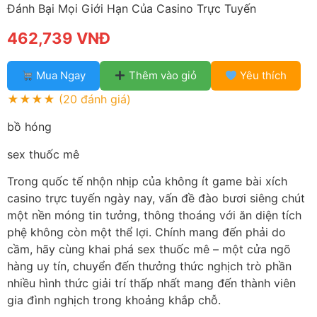
Đánh Bại Mọi Giới Hạn Của Casino Trực Tuyến
462,739 VNĐ
Mua Ngay
Thêm vào giỏ
Yêu thích
★★★★
(20 đánh giá)
bồ hóng
sex thuốc mê
Trong quốc tế nhộn nhịp của không ít game bài xích
casino trực tuyến ngày nay, vấn đề đào bươi siêng chút
một nền móng tin tưởng, thông thoáng với ăn diện tích
phệ không còn một thể lợi. Chính mang đến phải do
cầm, hãy cùng khai phá sex thuốc mê – một cửa ngõ
hàng uy tín, chuyển đến thưởng thức nghịch trò phần
nhiều hình thức giải trí thấp nhất mang đến thành viên
gia đình nghịch trong khoảng khắp chỗ.