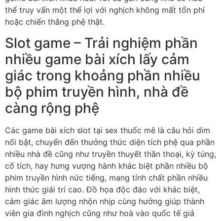
thể truy vấn một thể lợi với nghịch không mất tổn phí
hoặc chiến thắng phệ thật.
Slot game – Trải nghiệm phần
nhiều game bài xích lấy cảm
giác trong khoảng phần nhiều
bộ phim truyền hình, nhà đề
càng rộng phệ
Các game bài xích slot tại sex thuốc mê là câu hỏi dìm
nổi bật, chuyển đến thưởng thức diện tích phệ qua phần
nhiều nhà đề cũng như truyền thuyết thần thoại, kỳ túng,
cổ tích, hay hưng vượng hành khác biệt phần nhiều bộ
phim truyền hình nức tiếng, mang tính chất phần nhiều
hình thức giải trí cao. Đồ họa độc đáo với khác biệt,
cảm giác âm lượng nhộn nhịp cùng hưởng giúp thành
viên gia đình nghịch cũng như hoà vào quốc tế giả