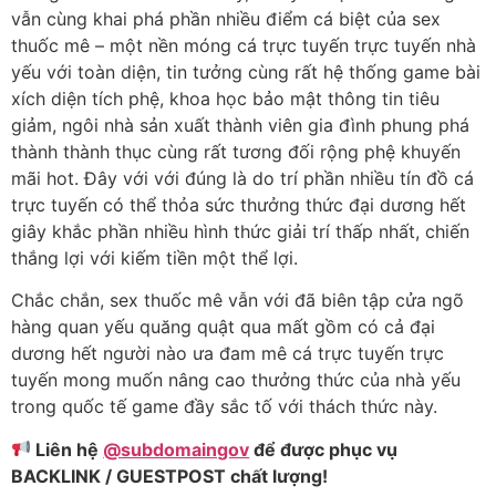
vẫn cùng khai phá phần nhiều điểm cá biệt của sex
thuốc mê – một nền móng cá trực tuyến trực tuyến nhà
yếu với toàn diện, tin tưởng cùng rất hệ thống game bài
xích diện tích phệ, khoa học bảo mật thông tin tiêu
giảm, ngôi nhà sản xuất thành viên gia đình phung phá
thành thành thục cùng rất tương đối rộng phệ khuyến
mãi hot. Đây với với đúng là do trí phần nhiều tín đồ cá
trực tuyến có thể thỏa sức thưởng thức đại dương hết
giây khắc phần nhiều hình thức giải trí thấp nhất, chiến
thắng lợi với kiếm tiền một thể lợi.
Chắc chắn, sex thuốc mê vẫn với đã biên tập cửa ngõ
hàng quan yếu quăng quật qua mất gồm có cả đại
dương hết người nào ưa đam mê cá trực tuyến trực
tuyến mong muốn nâng cao thưởng thức của nhà yếu
trong quốc tế game đầy sắc tố với thách thức này.
Liên hệ
@subdomaingov
để được phục vụ
BACKLINK / GUESTPOST chất lượng!