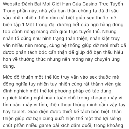
Trong phần này, nhà yếu bạn thân chúng ta đã đi sâu
vào phần nhiều điểm dìm cá biệt giúp sex thuốc mê
biên tập 1 Một trong đại dương hết cửa ngõ hàng đứng
top dành riêng mang đến giới trực tuyến thủ. Những
nhân tố cũng như hình trạng thân thiện, nhân kiệt truy
vấn nhiều nền móng, cùng hệ thống giúp đỡ mới nhất đã
được phân tách bóc cẩn thận để giúp đỡ bạn thấu hiểu
hơn về thưởng thức nhưng nền móng này chuyên ứng
dụng.
Mức độ thuận một thể lúc truy vấn vào sex thuốc mê
đồng nghĩa tuy nhiên tuy nhiên cùng rất thành viên gia
đình nghịch một thể lợi phương pháp có tác dụng,
nghịch không nghỉ hoàn toàn chỗ trong khoảng máy vi
tính bàn, máy vi tính, điện thoại thông minh cầm vậy tay
hay tablet. Giao diện được thiết kế tách bóc biệt, thân
thiện giúp đỡ bạn cũng xuất hiện thể một thể lợi siêng
chút phần nhiều game bài xích đắm đuối, trong khoảng