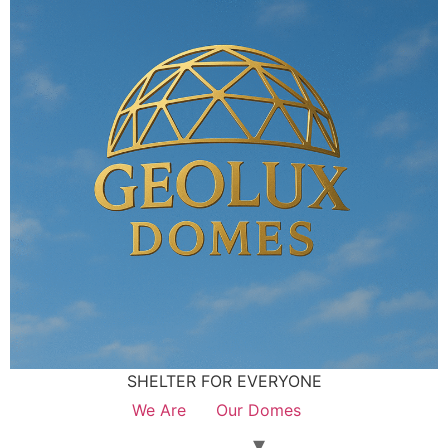
SHELTER FOR EVERYONE
We Are
Our Domes