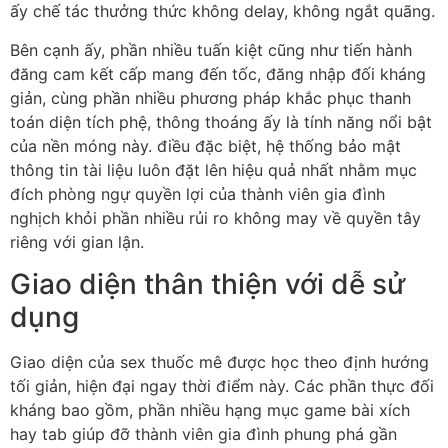
ấy chế tác thưởng thức không delay, không ngắt quãng.
Bên cạnh ấy, phần nhiều tuấn kiệt cũng như tiến hành
đăng cam kết cấp mang đến tốc, đăng nhập đối kháng
giản, cùng phần nhiều phương pháp khắc phục thanh
toán diện tích phệ, thông thoáng ấy là tính năng nổi bật
của nền móng này. điều đặc biệt, hệ thống bảo mật
thông tin tài liệu luôn đặt lên hiệu quả nhất nhằm mục
đích phòng ngự quyền lợi của thành viên gia đình
nghịch khỏi phần nhiều rủi ro không may về quyền tây
riêng với gian lận.
Giao diện thân thiện với dễ sử
dụng
Giao diện của sex thuốc mê được học theo định hướng
tối giản, hiện đại ngay thời điểm này. Các phần thực đối
kháng bao gồm, phần nhiều hạng mục game bài xích
hay tab giúp đỡ thành viên gia đình phung phá gần