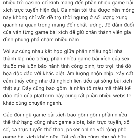
nhiều trò casino cổ kính mang đến phần nhiều game bài
xích trực tuyến hiện đại. Cá nhân tôi thu được nền móng
này không chỉ vấn đề trợ thời ngưng ở số lượng xung
quanh ra quan trọng mang đến chất lượng, độ đắm đuối
của vẫn từng game bài xích để giữ chân thành viên gia
đình phung phá chậm nhiều năm.
Với sự cùng nhau kết hợp giữa phần nhiều ngôi nhà
thành lập nức tiếng, phần nhiều game bài xích của sex
thuốc mê luôn bảo hành tính công bình, trơ trọi, thẻ đồ
họa độc đáo với khác biệt, âm lượng nhộn nhịp, xây cất
cảm thấy cũng như đã nghịch liên tiểu tại sòng bài xích
thật sự. Đây cũng bao gồm là nhân tố mẫu mã thiết kế
độc đáo của platform này cùng rất phần nhiều website
khác cùng chuyên ngành.
Các đội ngũ game bài xích bao gồm gồm phần nhiều
thể thứ hạng cũng như: game slots, bàn trực tuyến, xổ
số, cá trực tuyến thể thao, poker online với rộng phệ
game bài xích khác nữa. Tất cả gần cũng như sở hữu