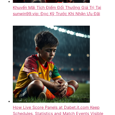
Khuyến Mãi Tích Điểm Đổi Thưởng Giá Trị Tại
sunwin99.vip: Đọc Kỹ Trước Khi Nhận Ưu Đãi
How Live Score Panels at Dabet.it.com Keep
Schedules, Statistics and Match Events Visible