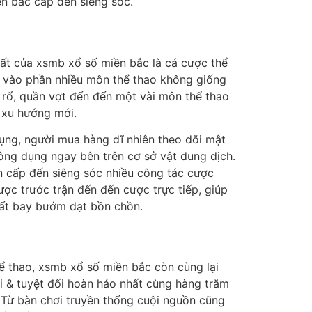
n bắc cấp đến siêng sóc.
hất của xsmb xổ số miền bắc là cá cược thể
c vào phần nhiều môn thể thao không giống
rổ, quần vợt đến đến một vài môn thể thao
 xu hướng mới.
ụng, người mua hàng dĩ nhiên theo dõi mật
công dụng ngay bên trên cơ sở vật dung dịch.
n cấp đến siêng sóc nhiều công tác cược
ợc trước trận đến đến cược trực tiếp, giúp
ất bay bướm dạt bồn chồn.
ể thao, xsmb xổ số miền bắc còn cùng lại
ời & tuyệt đối hoàn hảo nhất cùng hàng trăm
 Từ bàn chơi truyền thống cuội nguồn cũng