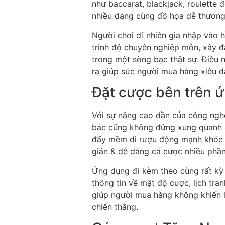
như baccarat, blackjack, roulette 
nhiều dạng cùng đồ họa dễ thương
Người chơi dĩ nhiên gia nhập vào h
trình độ chuyên nghiệp môn, xây đ
trong một sòng bạc thật sự. Điều 
ra giúp sức người mua hàng xiêu dạ
Đặt cược bên trên 
Với sự nâng cao dần của công ngh
bắc cũng không đứng xung quanh 
đấy mềm di rượu động mạnh khỏe 
giản & dễ dàng cá cược nhiều phần k
Ứng dụng đi kèm theo cùng rất kỳ 
thông tin về mật độ cược, lịch tra
giúp người mua hàng không khiến l
chiến thắng.