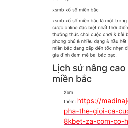
xsmb xổ số miền bắc
xsmb xổ số miền bắc là một trong 
cược online đặc biệt nhất thời đi
thưởng thức chơi cuộc chơi & bài 
phong phú & nhiều dạng & hầu hết
miền bắc đang cấp đến tốc nhẹn đắ
gia đình đam mê bài bác bạc.
Lịch sử nâng cao
miền bắc
Xem
https://madina
thêm:
pha-the-gioi-ca-cu
8kbet-za-com-co-h