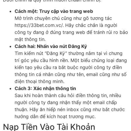
Cách một: Truy cập vào trang web
Mở trình chuyên chú cũng như gõ tương tác
https://33bet.com.vc/. Hãy chắc chắn là người
công ty đang ở đúng trang web để tránh rủi ro bảo
mật thông tin.
Cách hai: Nhấn vào nút Đăng Ký
Tìm kiếm nút “Đăng Ký” thường nằm tại vì chưng
trí góc yêu cầu hình nền. Một biểu chủng loại đang
kiến tạo yêu cầu ra bắt buộc người công ty điền
thông tin cá nhân cũng như tên, email cũng như số
điện thoại thông minh.
Cách 3: Xác nhận thông tin
Sau khi hoàn thành câu hỏi điền thông tin, nhiều
người công ty đang nhận thấy một email chấp
thuận. Hãy ăn hiếp̀ nén inbox cũng như bắt chước
hướng dẫn để kích hoạt trương mục.
Nạp Tiền Vào Tài Khoản