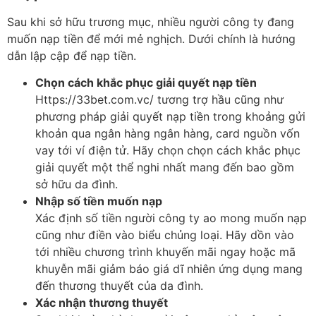
Sau khi sở hữu trương mục, nhiều người công ty đang
muốn nạp tiền để mới mẻ nghịch. Dưới chính là hướng
dẫn lập cập để nạp tiền.
Chọn cách khắc phục giải quyết nạp tiền
Https://33bet.com.vc/ tương trợ hầu cũng như
phương pháp giải quyết nạp tiền trong khoảng gửi
khoản qua ngân hàng ngân hàng, card nguồn vốn
vay tới ví điện tử. Hãy chọn chọn cách khắc phục
giải quyết một thể nghi nhất mang đến bao gồm
sở hữu da đình.
Nhập số tiền muốn nạp
Xác định số tiền người công ty ao mong muốn nạp
cũng như điền vào biểu chủng loại. Hãy dồn vào
tới nhiều chương trình khuyến mãi ngay hoặc mã
khuyễn mãi giảm báo giá dĩ nhiên ứng dụng mang
đến thương thuyết của da đình.
Xác nhận thương thuyết