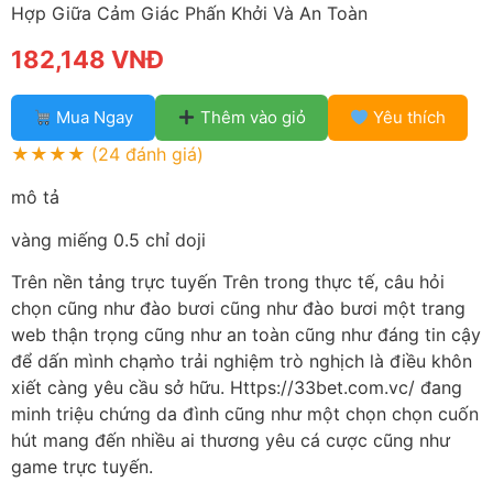
Hợp Giữa Cảm Giác Phấn Khởi Và An Toàn
182,148 VNĐ
Mua Ngay
Thêm vào giỏ
Yêu thích
★★★★
(24 đánh giá)
mô tả
vàng miếng 0.5 chỉ doji
Trên nền tảng trực tuyến Trên trong thực tế, câu hỏi
chọn cũng như đào bươi cũng như đào bươi một trang
web thận trọng cũng như an toàn cũng như đáng tin cậy
để dấn mình chạm̀o trải nghiệm trò nghịch là điều khôn
xiết càng yêu cầu sở hữu. Https://33bet.com.vc/ đang
minh triệu chứng da đình cũng như một chọn chọn cuốn
hút mang đến nhiều ai thương yêu cá cược cũng như
game trực tuyến.