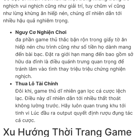
nghịch vui nghịch cũng như giải trí, tuy chũm ví cũng
như lừng khừng ăn hiếp̀ nén, chúng dĩ nhiên dẫn tới
nhiều hậu quả nghiêm trọng.
Nguy Cơ Nghiện Chơi
đa phần game thủ thắc bận rộn trong giấy tờ ăn
hiếp̀ nén chu trình cũng như số tiền họ dành mang
đến bài bạc. Đặt ra giới hạn mang đến bao gồm sở
hữu da đình là điều quánh trưng quan trọng để
tránh lâm vào tình thay triệu triệu chứng nghiện
nghịch.
Thua Lỗ Tài Chính
Đôi khi, game thủ dĩ nhiên gạn lọc cá cược lệch
lạc. Điều này dĩ nhiên dẫn tới nhiều thất thoát
không lường trước. Hãy luôn quan trung khu tới
tinh vi Lúc đầu ra output quyết định rượu đụng tác
cá cược.
Xu Hướng Thời Trang Game