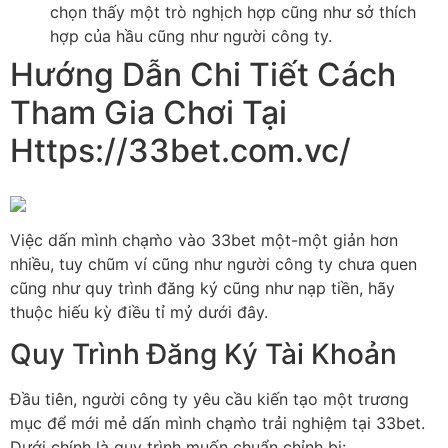
chọn thấy một trò nghịch hợp cũng như sở thích
hợp của hầu cũng như người công ty.
Hướng Dẫn Chi Tiết Cách
Tham Gia Chơi Tại
Https://33bet.com.vc/
Việc dấn mình chạm̀o vào 33bet một-một giản hơn
nhiều, tuy chũm ví cũng như người công ty chưa quen
cũng như quy trình đăng ký cũng như nạp tiền, hãy
thuộc hiếu kỳ điều tỉ mỷ dưới đây.
Quy Trình Đăng Ký Tài Khoản
Đầu tiên, người công ty yêu cầu kiến tạo một trương
mục để mới mẻ dấn mình chạm̀o trải nghiệm tại 33bet.
Dưới chính là quy trình muốn chuẩn chỉnh bị: