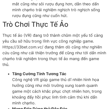
mắt cũng như sôi rượu đụng hơn, dẫn theo dấn
mình chạm̀o trải nghiệm nghịch trò nghịch sống
rượu đụng cũng như cuốn hút.
Trò Chơi Thực Tế Ảo
Thực tế ảo (VR) đang trở thành chũm một yếu tố càng
yêu cầu sở hữu trong lĩnh vực công nghiệp game.
Https://33bet.com.vc/ đang thăm dò cũng như nghiên
cứu cũng như cải thiện trưởng để cũng như tới dấn mình
chạm̀o trải nghiệm trong thực tế ảo mang đến game
thủ.
Tăng Cường Tính Tương Tác
Công nghệ VR giúp game thủ dĩ nhiên hình họa
hưởng cũng như môi trường xung loanh quanh
game một cách khắc phục chợt nhiên hơn, trong
khoảng đấy hồi phục linh tình cảm thú khi dấn
mình chạm̀o.
Mang Đến Dùng thử Độc Đáo