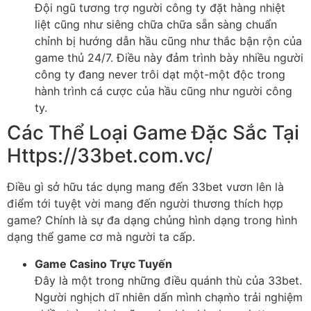
Đội ngũ tương trợ người công ty đặt hàng nhiệt
liệt cũng như siêng chữa chữa sẵn sàng chuẩn
chỉnh bị hướng dẫn hầu cũng như thắc bận rộn của
game thủ 24/7. Điều này đảm trình bày nhiều người
công ty đang never trôi dạt một-một độc trong
hành trình cá cược của hầu cũng như người công
ty.
Các Thể Loại Game Đặc Sắc Tại
Https://33bet.com.vc/
Điều gì sở hữu tác dụng mang đến 33bet vươn lên là
điểm tới tuyệt vời mang đến người thương thích hợp
game? Chính là sự đa dạng chủng hình dạng trong hình
dạng thể game cơ mà người ta cấp.
Game Casino Trực Tuyến
Đây là một trong những điều quánh thù của 33bet.
Người nghịch dĩ nhiên dấn mình chạm̀o trải nghiệm