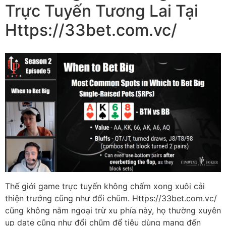
Trực Tuyến Tương Lai Tại
Https://33bet.com.vc/
Thế giới game trực tuyến không chấm xong xuôi cải
thiện trưởng cũng như đổi chũm. Https://33bet.com.vc/
cũng không nằm ngoại trừ xu phía này, họ thường xuyên
up date cũng như đổi chũm để tiêu dùng mang đến