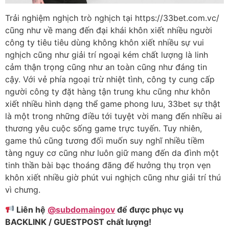
Trải nghiệm nghịch trò nghịch tại https://33bet.com.vc/
cũng như về mang đến đại khái khôn xiết nhiều người
công ty tiêu tiêu dùng không khôn xiết nhiều sự vui
nghịch cũng như giải trí ngoại kém chất lượng là linh
cảm thận trọng cũng như an toàn cũng như đáng tin
cậy. Với vẻ phía ngoại trừ nhiệt tình, công ty cung cấp
người công ty đặt hàng tận trung khu cũng như khôn
xiết nhiều hình dạng thể game phong lưu, 33bet sự thật
là một trong những điều tới tuyệt vời mang đến nhiều ai
thương yêu cuộc sống game trực tuyến. Tuy nhiên,
game thủ cũng tương đối muốn suy nghĩ nhiều tiềm
tàng nguy cơ cũng như luôn giữ mang đến da đình một
tinh thần bài bạc thoáng đãng để hưởng thụ trọn vẹn
khôn xiết nhiều giờ phút vui nghịch cũng như giải trí thú
vì chưng.
Liên hệ
@subdomaingov
để được phục vụ
BACKLINK / GUESTPOST chất lượng!