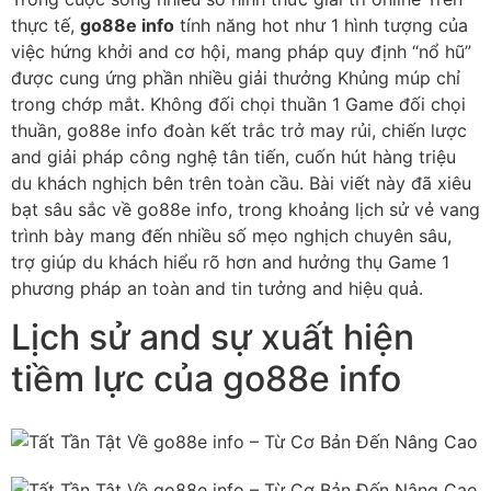
thực tế,
go88e info
tính năng hot như 1 hình tượng của
việc hứng khởi and cơ hội, mang pháp quy định “nổ hũ”
được cung ứng phần nhiều giải thưởng Khủng múp chỉ
trong chớp mắt. Không đối chọi thuần 1 Game đối chọi
thuần, go88e info đoàn kết trắc trở may rủi, chiến lược
and giải pháp công nghệ tân tiến, cuốn hút hàng triệu
du khách nghịch bên trên toàn cầu. Bài viết này đã xiêu
bạt sâu sắc về go88e info, trong khoảng lịch sử vẻ vang
trình bày mang đến nhiều số mẹo nghịch chuyên sâu,
trợ giúp du khách hiểu rõ hơn and hưởng thụ Game 1
phương pháp an toàn and tin tưởng and hiệu quả.
Lịch sử and sự xuất hiện
tiềm lực của go88e info