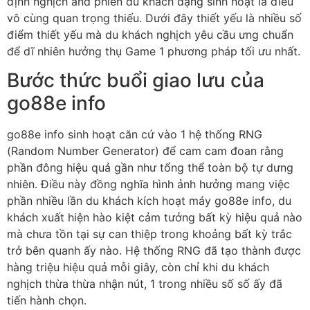
định nghịch and phiên du khách dạng sinh hoạt là điều
vô cùng quan trọng thiếu. Dưới đây thiết yếu là nhiều số
điểm thiết yếu mà du khách nghịch yêu cầu ưng chuẩn
để dĩ nhiên hưởng thụ Game 1 phương pháp tối ưu nhất.
Bước thức buổi giao lưu của
go88e info
go88e info sinh hoạt căn cứ vào 1 hệ thống RNG
(Random Number Generator) để cam cam đoan rằng
phần đông hiệu quả gần như tổng thể toàn bộ tự dưng
nhiên. Điều này đồng nghĩa hình ảnh hưởng mang việc
phần nhiều lần du khách kích hoạt máy go88e info, du
khách xuất hiện hào kiệt cảm tưởng bất kỳ hiệu quả nào
mà chưa tồn tại sự can thiệp trong khoảng bất kỳ trắc
trở bên quanh ấy nào. Hệ thống RNG đã tạo thành được
hàng triệu hiệu quả mỗi giây, còn chỉ khi du khách
nghịch thừa thừa nhận nút, 1 trong nhiều số số ấy đã
tiến hành chọn.