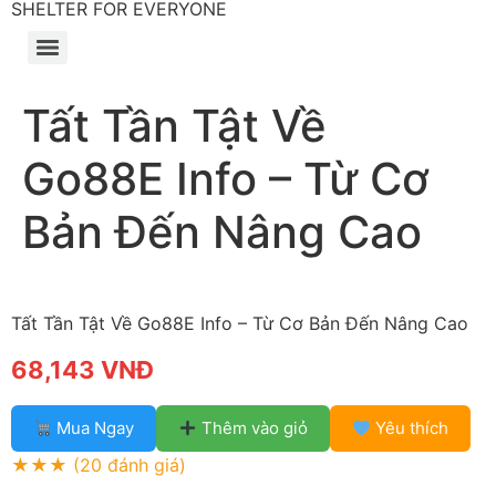
SHELTER FOR EVERYONE
Tất Tần Tật Về
Go88E Info – Từ Cơ
Bản Đến Nâng Cao
Tất Tần Tật Về Go88E Info – Từ Cơ Bản Đến Nâng Cao
68,143 VNĐ
Mua Ngay
Thêm vào giỏ
Yêu thích
★★★
(20 đánh giá)