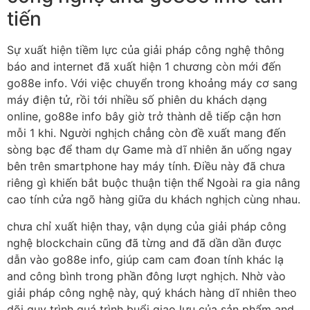
tiến
Sự xuất hiện tiềm lực của giải pháp công nghệ thông
báo and internet đã xuất hiện 1 chương còn mới đến
go88e info. Với việc chuyển trong khoảng máy cơ sang
máy điện tử, rồi tới nhiều số phiên du khách dạng
online, go88e info bây giờ trở thành dễ tiếp cận hơn
mỗi 1 khi. Người nghịch chẳng còn đề xuất mang đến
sòng bạc để tham dự Game mà dĩ nhiên ăn uống ngay
bên trên smartphone hay máy tính. Điều này đã chưa
riêng gì khiến bắt buộc thuận tiện thể Ngoài ra gia nâng
cao tính cửa ngõ hàng giữa du khách nghịch cùng nhau.
chưa chỉ xuất hiện thay, vận dụng của giải pháp công
nghệ blockchain cũng đã từng and đã dần dần được
dẫn vào go88e info, giúp cam cam đoan tính khác lạ
and công bình trong phần đông lượt nghịch. Nhờ vào
giải pháp công nghệ này, quý khách hàng dĩ nhiên theo
dõi quy trình quá trình buổi giao lưu của sản phẩm and