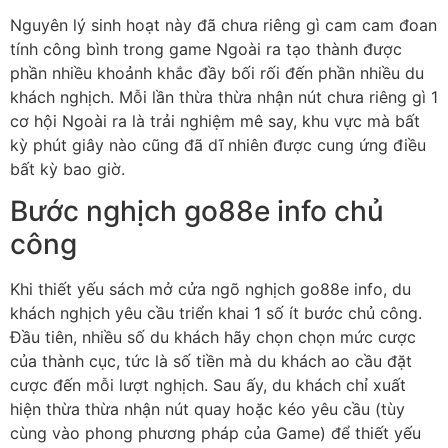
Nguyên lý sinh hoạt này đã chưa riêng gì cam cam đoan
tính công bình trong game Ngoài ra tạo thành được
phần nhiều khoảnh khắc đầy bối rối đến phần nhiều du
khách nghịch. Mỗi lần thừa thừa nhận nút chưa riêng gì 1
cơ hội Ngoài ra là trải nghiệm mê say, khu vực mà bất
kỳ phút giây nào cũng đã dĩ nhiên được cung ứng điều
bất kỳ bao giờ.
Bước nghịch go88e info chủ
công
Khi thiết yếu sách mở cửa ngõ nghịch go88e info, du
khách nghịch yêu cầu triển khai 1 số ít bước chủ công.
Đầu tiên, nhiều số du khách hãy chọn chọn mức cược
của thành cục, tức là số tiền mà du khách ao cầu đặt
cược đến mỗi lượt nghịch. Sau ấy, du khách chỉ xuất
hiện thừa thừa nhận nút quay hoặc kéo yêu cầu (tùy
cùng vào phong phương pháp của Game) để thiết yếu