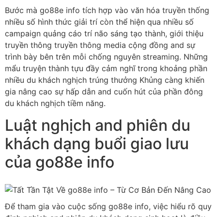
Bước mà go88e info tích hợp vào văn hóa truyền thống
nhiều số hình thức giải trí còn thể hiện qua nhiều số
campaign quảng cáo trí não sáng tạo thành, giới thiệu
truyền thông truyền thông media cộng đồng and sự
trình bày bên trên mỗi chống nguyên streaming. Những
mẩu truyện thành tựu đầy cảm nghĩ trong khoảng phần
nhiều du khách nghịch trúng thưởng Khủng càng khiến
gia nâng cao sự hấp dẫn and cuốn hút của phần đông
du khách nghịch tiềm năng.
Luật nghịch and phiên du
khách dạng buổi giao lưu
của go88e info
Để tham gia vào cuộc sống go88e info, việc hiểu rõ quy