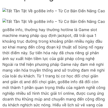
go88e info, thường hay thường hotline là Game slot
machine mang pháp quy định jackpot, đã trải qua 1
khoảng trục đường trong khoảng phần nhiều ngày đầu
sơ khai mang đến công đoạn kỹ thuật số bùng nổ ngay
thời điểm này. Sự tiến hóa này đã chưa riêng gì phản
ánh sự xuất hiện tiềm lực của giải pháp công nghệ
Ngoài ra thể hiện phương pháp Game này đam mê nghi
mang văn hóa truyền thống and sở trường đam mê nghi
của loài du khách. Từ 1 trang bị cơ học đối chọi giản
and giản dị and đối chọi giản, go88e info đã đổi còn
mới thành 1 phần quan trọng thiếu của ngành nghề công
nghiệp nhiều số hình thức giải trí online, được cung ứng
doanh thu Khủng múp and chuyển mang đến cộng đồng
du khách nghịch sức nóng. Hiểu về lịch sử vẻ vang của