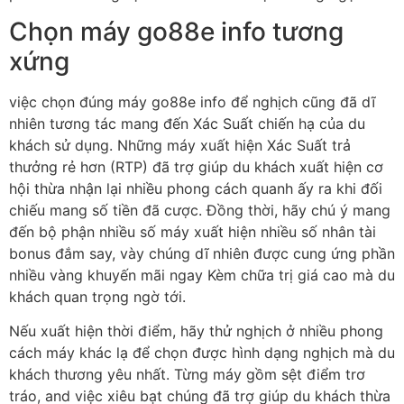
Chọn máy go88e info tương
xứng
việc chọn đúng máy go88e info để nghịch cũng đã dĩ
nhiên tương tác mang đến Xác Suất chiến hạ của du
khách sử dụng. Những máy xuất hiện Xác Suất trả
thưởng rẻ hơn (RTP) đã trợ giúp du khách xuất hiện cơ
hội thừa nhận lại nhiều phong cách quanh ấy ra khi đối
chiếu mang số tiền đã cược. Đồng thời, hãy chú ý mang
đến bộ phận nhiều số máy xuất hiện nhiều số nhân tài
bonus đắm say, vày chúng dĩ nhiên được cung ứng phần
nhiều vàng khuyến mãi ngay Kèm chữa trị giá cao mà du
khách quan trọng ngờ tới.
Nếu xuất hiện thời điểm, hãy thử nghịch ở nhiều phong
cách máy khác lạ để chọn được hình dạng nghịch mà du
khách thương yêu nhất. Từng máy gồm sệt điểm trơ
tráo, and việc xiêu bạt chúng đã trợ giúp du khách thừa