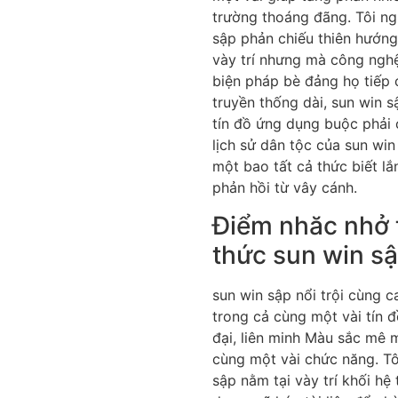
trường thoáng đãng. Tôi ngh
sập phản chiếu thiên hướng 
vày trí nhưng mà công nghệ
biện pháp bè đảng họ tiếp 
truyền thống dài, sun win s
tín đồ ứng dụng buộc phải 
lịch sử dân tộc của sun wi
một bao tất cả thức biết l
phản hồi từ vây cánh.
Điểm nhăc nhở t
thức sun win s
sun win sập nổi trội cùng 
trong cả cùng một vài tín 
đại, liên minh Màu sắc mê 
cùng một vài chức năng. Tôi
sập nằm tại vày trí khối h