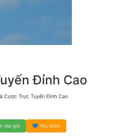
Tuyến Đỉnh Cao
Cá Cược Trực Tuyến Đỉnh Cao
 vào giỏ
💙 Yêu thích