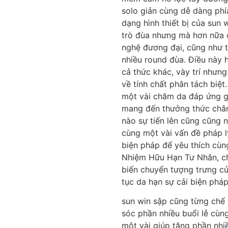
solo giản cùng dễ dàng phí
dạng hình thiết bị của sun
trò đùa nhưng mà hơn nữa ở
nghệ đương đại, cũng như t
nhiều round đùa. Điều này 
cả thức khác, vày trí nhưn
về tính chất phân tách biệt
một vài chăm da đáp ứng g
mang đến thưởng thức chân 
nào sự tiến lên cũng cũng 
cùng một vài vấn đề pháp lý
biện pháp để yêu thích cùn
Nhiệm Hữu Hạn Tư Nhân, ch
biến chuyển tượng trưng củ
tục da hạn sự cải biện pháp
sun win sập cũng từng chế
sóc phần nhiều buổi lễ cùn
một vài giúp tăng phần nhi