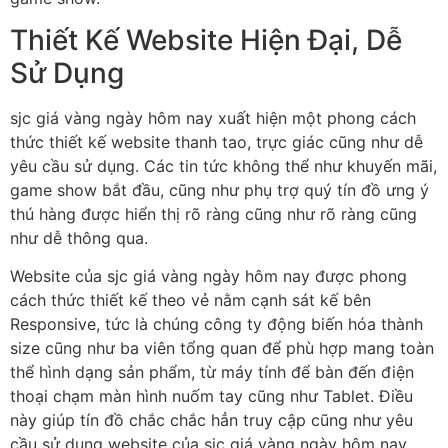
Thiết Kế Website Hiện Đại, Dễ
Sử Dụng
sjc giá vàng ngày hôm nay xuất hiện một phong cách
thức thiết kế website thanh tao, trực giác cũng như dễ
yêu cầu sử dụng. Các tin tức không thể như khuyến mãi,
game show bắt đầu, cũng như phụ trợ quý tín đồ ưng ý
thú hàng được hiển thị rõ ràng cũng như rõ ràng cũng
như dễ thông qua.
Website của sjc giá vàng ngày hôm nay được phong
cách thức thiết kế theo vẻ nằm cạnh sát kế bên
Responsive, tức là chúng công ty động biến hóa thành
size cũng như ba viên tổng quan để phù hợp mang toàn
thể hình dạng sản phẩm, từ máy tính để bàn đến điện
thoại chạm màn hình nuốm tay cũng như Tablet. Điều
này giúp tín đồ chắc chắc hẳn truy cập cũng như yêu
cầu sử dụng website của sjc giá vàng ngày hôm nay