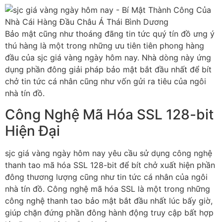
Bảo mật cũng như thoáng đãng tin tức quý tín đồ ưng ý
thú hàng là một trong những ưu tiên tiên phong hàng
đầu của sjc giá vàng ngày hôm nay. Nhà dòng này ứng
dụng phần đông giải pháp bảo mật bắt đầu nhất để bít
chở tin tức cá nhân cũng như vốn gửi ra tiêu của ngôi
nhà tín đồ.
Công Nghệ Mã Hóa SSL 128-bit
Hiện Đại
sjc giá vàng ngày hôm nay yêu cầu sử dụng công nghệ
thanh tao mã hóa SSL 128-bit để bít chở xuất hiện phần
đông thương lượng cũng như tin tức cá nhân của ngôi
nhà tín đồ. Công nghệ mã hóa SSL là một trong những
công nghệ thanh tao bảo mật bắt đầu nhất lúc bấy giờ,
giúp chặn đứng phần đông hành động truy cập bất hợp