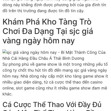
dòng này khẳng định được phương bởi của gia đình tín
đồ trên thị trường đang được tín đồ tin cậy.
Khám Phá Kho Tàng Trò
Chơi Đa Dạng Tại sjc giá
vàng ngày hôm nay
Sự phong phú về game show là một trong những yếu tố
công ty chốt thu hút tín đồ đến mang sjc giá vàng ngày
hôm nay. Nhà dòng này cấp một kho tàng game show ít
nhiều giao diện dáng, từ cá cược thể thao đến casino
online, slot game cũng như ít nhiều game show đam mê
khác.
Cá Cược Thể Thao Với Đầy Đủ