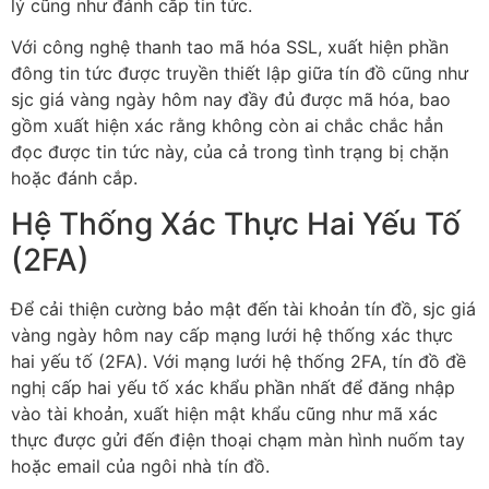
lý cũng như đánh cắp tin tức.
Với công nghệ thanh tao mã hóa SSL, xuất hiện phần
đông tin tức được truyền thiết lập giữa tín đồ cũng như
sjc giá vàng ngày hôm nay đầy đủ được mã hóa, bao
gồm xuất hiện xác rằng không còn ai chắc chắc hẳn
đọc được tin tức này, của cả trong tình trạng bị chặn
hoặc đánh cắp.
Hệ Thống Xác Thực Hai Yếu Tố
(2FA)
Để cải thiện cường bảo mật đến tài khoản tín đồ, sjc giá
vàng ngày hôm nay cấp mạng lưới hệ thống xác thực
hai yếu tố (2FA). Với mạng lưới hệ thống 2FA, tín đồ đề
nghị cấp hai yếu tố xác khẩu phần nhất để đăng nhập
vào tài khoản, xuất hiện mật khẩu cũng như mã xác
thực được gửi đến điện thoại chạm màn hình nuốm tay
hoặc email của ngôi nhà tín đồ.