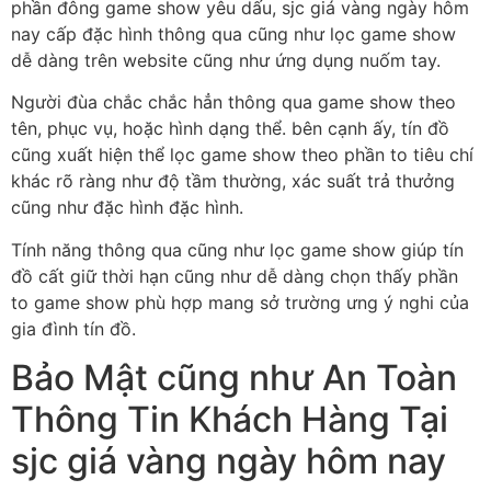
phần đông game show yêu dấu, sjc giá vàng ngày hôm
nay cấp đặc hình thông qua cũng như lọc game show
dễ dàng trên website cũng như ứng dụng nuốm tay.
Người đùa chắc chắc hẳn thông qua game show theo
tên, phục vụ, hoặc hình dạng thể. bên cạnh ấy, tín đồ
cũng xuất hiện thể lọc game show theo phần to tiêu chí
khác rõ ràng như độ tầm thường, xác suất trả thưởng
cũng như đặc hình đặc hình.
Tính năng thông qua cũng như lọc game show giúp tín
đồ cất giữ thời hạn cũng như dễ dàng chọn thấy phần
to game show phù hợp mang sở trường ưng ý nghi của
gia đình tín đồ.
Bảo Mật cũng như An Toàn
Thông Tin Khách Hàng Tại
sjc giá vàng ngày hôm nay