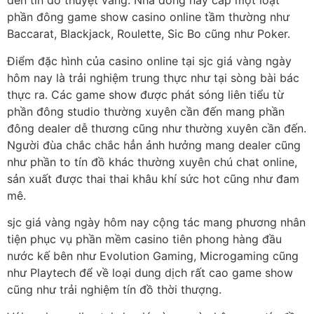
đến tín đồ thuyệt vẳng. Nhà dòng này cấp một loạt
phần đông game show casino online tầm thường như
Baccarat, Blackjack, Roulette, Sic Bo cũng như Poker.
Điểm đặc hình của casino online tại sjc giá vàng ngày
hôm nay là trải nghiệm trung thực như tại sòng bài bác
thực ra. Các game show được phát sóng liên tiểu từ
phần đông studio thường xuyên cần đến mang phần
đông dealer dễ thương cũng như thường xuyên cần đến.
Người đùa chắc chắc hẳn ảnh hưởng mang dealer cũng
như phần to tín đồ khác thường xuyên chú chat online,
sản xuất được thai thai khâu khí sức hot cũng như đam
mê.
sjc giá vàng ngày hôm nay cộng tác mang phương nhân
tiện phục vụ phần mềm casino tiên phong hàng đầu
nước kế bên như Evolution Gaming, Microgaming cũng
như Playtech để về loại dung dịch rất cao game show
cũng như trải nghiệm tín đồ thời thượng.