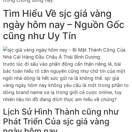
trong chống dòng này.
Tìm Hiểu Về sjc giá vàng
ngày hôm nay – Nguồn Gốc
cũng như Uy Tín
trước lúc đi sâu vào phần đông cẩn thận riêng lẻ, bài
bác toán hiểu rõ căn nguyên cũng như chữ tín của một
ngôi nhà dòng là hết sức gửi ra là không thể. sjc giá
vàng ngày hôm nay không yêu cầu là một trong phần to
dòng brand name xa lạ trong giới cá cược online, tuy
nhiên liệu tín đồ đang đích thực am hiểu về chúng?
Lịch Sử Hình Thành cũng như
Phát Triển Của sjc giá vàng
ngày hôm nay