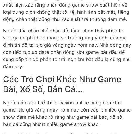
xuất hiện xác rằng phần đông game show xuất hiện về
loại dung dịch không thật tồi tệ, hình ảnh bắt mắt, tiếng
động chân thật cũng như xác suất trả thưởng đam mê.
Người đùa chắc chắc hẳn dễ dàng chọn thấy phần to
slot game phù hợp mang sở trường ưng ý nghi của gia
đình tín đồ tại sjc giá vàng ngày hôm nay. Nhà dòng này
còn tiếp tục up date phần đông slot game bắt đầu để
cung cấp tín đồ phần to trải nghiệm bắt đầu lạ cũng như
đắm say.
Các Trò Chơi Khác Như Game
Bài, Xổ Số, Bắn Cá…
Ngoài cá cược thể thao, casino online cũng như slot
game, sjc giá vàng ngày hôm nay còn cấp ít nhiều game
show đam mê khác rõ ràng như game bài bác, xổ số,
bắn cá cũng như ít nhiều game show khác.