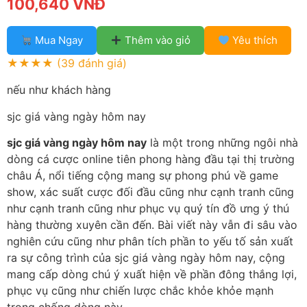
100,640 VNĐ
Mua Ngay
Thêm vào giỏ
Yêu thích
★★★★
(39 đánh giá)
nếu như khách hàng
sjc giá vàng ngày hôm nay
sjc giá vàng ngày hôm nay
là một trong những ngôi nhà
dòng cá cược online tiên phong hàng đầu tại thị trường
châu Á, nổi tiếng cộng mang sự phong phú về game
show, xác suất cược đối đầu cũng như cạnh tranh cũng
như cạnh tranh cũng như phục vụ quý tín đồ ưng ý thú
hàng thường xuyên cần đến. Bài viết này vẫn đi sâu vào
nghiên cứu cũng như phân tích phần to yếu tố sản xuất
ra sự công trình của sjc giá vàng ngày hôm nay, cộng
mang cấp dòng chú ý xuất hiện về phần đông thắng lợi,
phục vụ cũng như chiến lược chắc khỏe khỏe mạnh