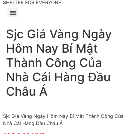
SHELTER FOR EVERYONE
Sjc Giá Vàng Ngày
Hôm Nay Bí Mật
Thành Công Của
Nhà Cái Hàng Đầu
Châu Á
Sjc Giá Vàng Ngày Hôm Nay Bí Mật Thành Công Của
Nhà Cái Hàng Đầu Châu Á