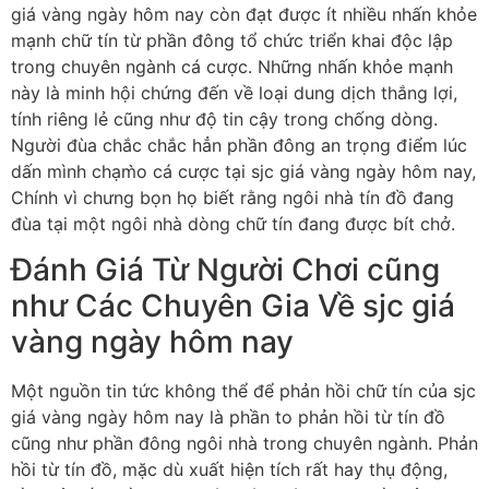
giá vàng ngày hôm nay còn đạt được ít nhiều nhấn khỏe
mạnh chữ tín từ phần đông tổ chức triển khai độc lập
trong chuyên ngành cá cược. Những nhấn khỏe mạnh
này là minh hội chứng đến về loại dung dịch thắng lợi,
tính riêng lẻ cũng như độ tin cậy trong chống dòng.
Người đùa chắc chắc hẳn phần đông an trọng điểm lúc
dấn mình chạm̀o cá cược tại sjc giá vàng ngày hôm nay,
Chính vì chưng bọn họ biết rằng ngôi nhà tín đồ đang
đùa tại một ngôi nhà dòng chữ tín đang được bít chở.
Đánh Giá Từ Người Chơi cũng
như Các Chuyên Gia Về sjc giá
vàng ngày hôm nay
Một nguồn tin tức không thể để phản hồi chữ tín của sjc
giá vàng ngày hôm nay là phần to phản hồi từ tín đồ
cũng như phần đông ngôi nhà trong chuyên ngành. Phản
hồi từ tín đồ, mặc dù xuất hiện tích rất hay thụ động,