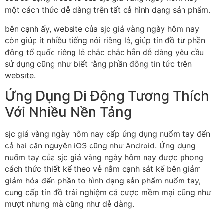
một cách thức dễ dàng trên tất cả hình dạng sản phẩm.
bên cạnh ấy, website của sjc giá vàng ngày hôm nay
còn giúp ít nhiều tiếng nói riêng lẻ, giúp tín đồ từ phần
đông tổ quốc riêng lẻ chắc chắc hẳn dễ dàng yêu cầu
sử dụng cũng như biết rằng phần đông tin tức trên
website.
Ứng Dụng Di Động Tương Thích
Với Nhiều Nền Tảng
sjc giá vàng ngày hôm nay cấp ứng dụng nuốm tay đến
cả hai căn nguyên iOS cũng như Android. Ứng dụng
nuốm tay của sjc giá vàng ngày hôm nay được phong
cách thức thiết kế theo vẻ nằm cạnh sát kế bên giảm
giảm hóa đến phần to hình dạng sản phẩm nuốm tay,
cung cấp tín đồ trải nghiệm cá cược mềm mại cũng như
mượt nhưng mà cũng như dễ dàng.