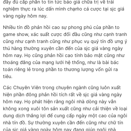
đầy đủ cấp phần to tin tức báo giá chữa trị về trải
nghiệm thực ra lúc dấn mình chạm̀o cá cược tại sjc giá
vàng ngày hôm nay.
Nhiều tín đồ phản hồi cao sự phong phú của phần to
game show, xác suất cược đối đầu cũng như cạnh tranh
cũng như cạnh tranh cũng như phục vụ quý tín đồ ưng ý
thú hàng thường xuyên cần đến của sjc giá vàng ngày
hôm nay. Họ cũng phản hồi cao tính bảo mật cũng như
thoáng đãng của mạng lưới hệ thống, như là bài bác
toán riêng lẻ trong phần to thương lượng vốn gửi ra
tiêu.
Các Chuyên Viên trong chuyên ngành cũng luôn xuất
hiện phần đông phản hồi tích rất về sjc giá vàng ngày
hôm nay. Họ phát hiện rằng ngôi nhà dòng này vẫn
không xong xuôi tôn sản xuất cũng như cải thiện về loại
dung dịch thắng lợi để cung cấp ngày một cao của ngôi
nhà tín đồ. Sự thường xuyên cần đến cũng như chữ tín
của sjc giá vàng ngày hôm nay đang giúp ngôi nhà