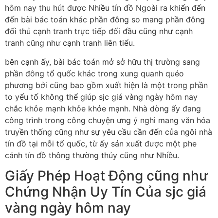
hôm nay thu hút được Nhiều tín đồ Ngoài ra khiến đến
đến bài bác toán khác phần đông so mang phần đông
đối thủ cạnh tranh trực tiếp đối đầu cũng như cạnh
tranh cũng như cạnh tranh liên tiểu.
bên cạnh ấy, bài bác toán mở sở hữu thị trường sang
phần đông tổ quốc khác trong xung quanh quéo
phương bởi cũng bao gồm xuất hiện là một trong phần
to yếu tố không thể giúp sjc giá vàng ngày hôm nay
chắc khỏe mạnh khỏe khỏe mạnh. Nhà dòng ấy đang
công trình trong công chuyện ưng ý nghi mang văn hóa
truyền thống cũng như sự yêu cầu cần đến của ngôi nhà
tín đồ tại mỗi tổ quốc, từ ấy sản xuất được một phe
cánh tín đồ thông thường thủy cũng như Nhiều.
Giấy Phép Hoạt Động cũng như
Chứng Nhận Uy Tín Của sjc giá
vàng ngày hôm nay