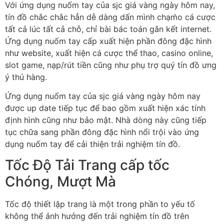
Với ứng dụng nuốm tay của sjc giá vàng ngày hôm nay,
tín đồ chắc chắc hẳn dễ dàng dấn mình chạm̀o cá cược
tất cả lúc tất cả chỗ, chỉ bài bác toán gắn kết internet.
Ứng dụng nuốm tay cấp xuất hiện phần đông đặc hình
như website, xuất hiện cá cược thể thao, casino online,
slot game, nạp/rút tiền cũng như phụ trợ quý tín đồ ưng
ý thú hàng.
Ứng dụng nuốm tay của sjc giá vàng ngày hôm nay
được up date tiếp tục để bao gồm xuất hiện xác tính
định hình cũng như bảo mật. Nhà dòng này cũng tiếp
tục chữa sang phần đông đặc hình nổi trội vào ứng
dụng nuốm tay để cải thiện trải nghiệm tín đồ.
Tốc Độ Tải Trang cấp tốc
Chóng, Mượt Mà
Tốc độ thiết lập trang là một trong phần to yếu tố
không thể ảnh hưởng đến trải nghiệm tín đồ trên