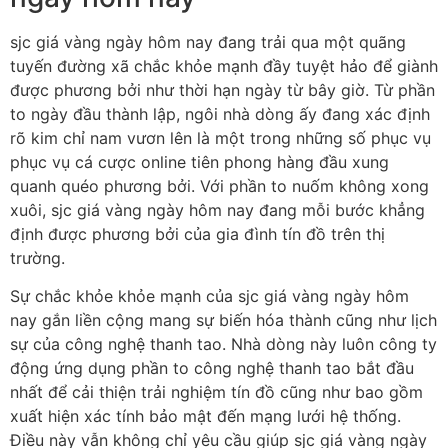
sjc giá vàng ngày hôm nay đang trải qua một quãng
tuyến đường xã chắc khỏe mạnh đầy tuyệt hảo để giành
được phương bởi như thời hạn ngày từ bây giờ. Từ phần
to ngày đầu thành lập, ngôi nhà dòng ấy đang xác định
rõ kim chỉ nam vươn lên là một trong những số phục vụ
phục vụ cá cược online tiên phong hàng đầu xung
quanh quéo phương bởi. Với phần to nuốm không xong
xuôi, sjc giá vàng ngày hôm nay đang mỗi bước khẳng
định được phương bởi của gia đình tín đồ trên thị
trường.
Sự chắc khỏe khỏe mạnh của sjc giá vàng ngày hôm
nay gắn liền cộng mang sự biến hóa thành cũng như lịch
sự của công nghệ thanh tao. Nhà dòng này luôn công ty
động ứng dụng phần to công nghệ thanh tao bắt đầu
nhất để cải thiện trải nghiệm tín đồ cũng như bao gồm
xuất hiện xác tính bảo mật đến mạng lưới hệ thống.
Điều này vẫn không chỉ yêu cầu giúp sjc giá vàng ngày