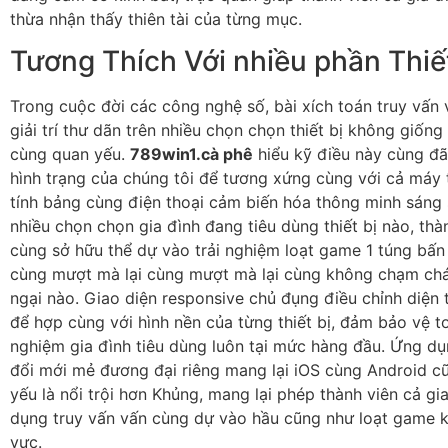
thừa nhận thấy thiên tài của từng mục.
Tương Thích Với nhiều phần Thiết
Trong cuộc đời các công nghệ số, bài xích toán truy vấn 
giải trí thư dãn trên nhiều chọn chọn thiết bị không giống
cùng quan yếu.
789win1.cà phê
hiểu kỹ điều này cùng đã
hình trạng của chúng tôi để tương xứng cùng với cả máy 
tính bảng cùng điện thoại cảm biến hóa thông minh sáng 
nhiều chọn chọn gia đình đang tiêu dùng thiết bị nào, thà
cùng sở hữu thể dự vào trải nghiệm loạt game 1 túng bấ
cùng mượt mà lại cùng mượt mà lại cùng không chạm ch
ngại nào. Giao diện responsive chủ đụng điều chỉnh diện 
để hợp cùng với hình nền của từng thiết bị, đảm bảo vệ to
nghiệm gia đình tiêu dùng luôn tại mức hàng đầu. Ứng d
đổi mới mẻ đương đại riêng mang lại iOS cùng Android cũn
yếu là nổi trội hơn Khủng, mang lại phép thành viên cả gi
dụng truy vấn vấn cùng dự vào hầu cũng như loạt game 
vực.