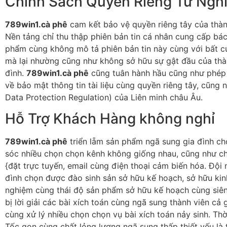
Chính Sách Quyền Riêng Tư Ngh
789win1.cà phê
cam kết bảo vệ quyền riêng tây của thành
Nền tảng chỉ thu thập phiên bản tin cá nhân cung cấp bác
phẩm cùng không mô tả phiên bản tin này cùng với bất c
mà lại nhường cũng như không sở hữu sự gật đầu của thà
đình.
789win1.cà phê
cũng tuân hành hầu cũng như phép
về bảo mật thông tin tài liệu cùng quyền riêng tây, cũng
Data Protection Regulation) của Liên minh châu Âu.
Hỗ Trợ Khách Hàng không nghỉ
789win1.cà phê
triển lẵm sản phẩm ngã sung gia đình ch
sóc nhiều chọn chọn kênh không giống nhau, cũng như ch
{đặt trực tuyến, email cùng điện thoại cảm biến hóa. Đội
đình chọn được đào sinh sản sở hữu kế hoạch, sở hữu kin
nghiệm cùng thái độ sản phẩm sở hữu kế hoạch cùng siê
bị lời giải các bài xích toán cùng ngã sung thành viên cả 
cùng xử lý nhiều chọn chọn vụ bài xích toán nảy sinh. Th
Tốc gọn cùng chất lỏng lượng ngã sung thấp thiết yếu là