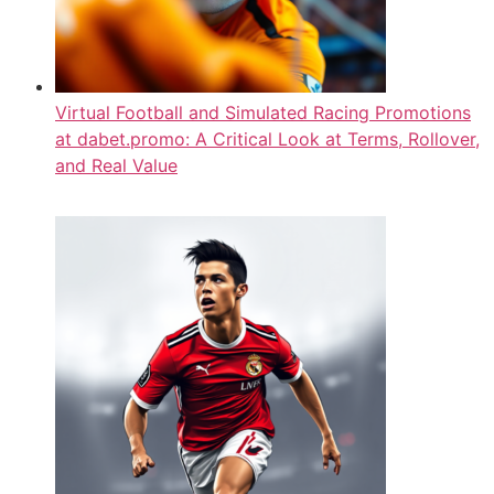
Virtual Football and Simulated Racing Promotions
at dabet.promo: A Critical Look at Terms, Rollover,
and Real Value