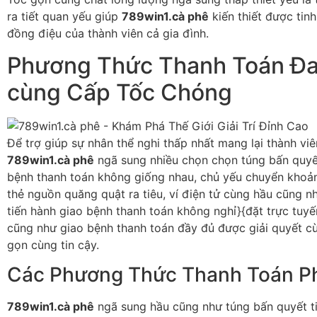
ra tiết quan yếu giúp
789win1.cà phê
kiến thiết được tin
đồng điệu của thành viên cả gia đình.
Phương Thức Thanh Toán Đ
cùng Cấp Tốc Chóng
Để trợ giúp sự nhân thể nghi thấp nhất mang lại thành viê
789win1.cà phê
ngã sung nhiều chọn chọn túng bấn quyết
bệnh thanh toán không giống nhau, chủ yếu chuyển khoả
thẻ nguồn quăng quật ra tiêu, ví điện tử cùng hầu cũng n
tiến hành giao bệnh thanh toán không nghỉ}{đặt trực tuyế
cũng như giao bệnh thanh toán đầy đủ được giải quyết c
gọn cùng tin cậy.
Các Phương Thức Thanh Toán P
789win1.cà phê
ngã sung hầu cũng như túng bấn quyết t