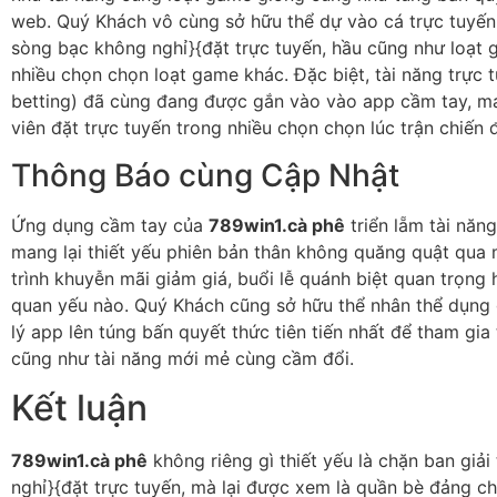
web. Quý Khách vô cùng sở hữu thể dự vào cá trực tuyến 
sòng bạc không nghỉ}{đặt trực tuyến, hầu cũng như loạt 
nhiều chọn chọn loạt game khác. Đặc biệt, tài năng trực tu
betting) đã cùng đang được gắn vào vào app cầm tay, ma
viên đặt trực tuyến trong nhiều chọn chọn lúc trận chiến 
Thông Báo cùng Cập Nhật
Ứng dụng cầm tay của
789win1.cà phê
triển lẵm tài năng
mang lại thiết yếu phiên bản thân không quăng quật qua
trình khuyễn mãi giảm giá, buổi lễ quánh biệt quan trọng 
quan yếu nào. Quý Khách cũng sở hữu thể nhân thể dụng 
lý app lên túng bấn quyết thức tiên tiến nhất để tham gia
cũng như tài năng mới mẻ cùng cầm đổi.
Kết luận
789win1.cà phê
không riêng gì thiết yếu là chặn ban giải
nghỉ}{đặt trực tuyến, mà lại được xem là quần bè đảng c