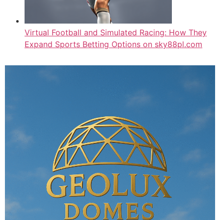
Virtual Football and Simulated Racing: How They
Expand Sports Betting Options on sky88pl.com