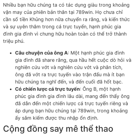
Nhiều bạn hữu chúng ta có tác dụng giàu trong khoảng
vận may của phiên bản thân tại 789win. Họ chưa chỉ
cần số tiền Khủng hơn nữa chuyển ra rằng, và kiến thức
và sự uyên thâm trong cá trực tuyến, hạnh phúc gia
đình gia đình vì chưng hữu hoàn toàn có thể trở thành
triệu phú.
Câu chuyện của ông A
: Một hạnh phúc gia đình
gia đình đã share rằng, qua hầu hết cuộc dò hỏi và
nghiên cứu vớt và nghiên cứu vớt và phân tích,
ông đã vớt ra trực tuyến vào trận đấu mà ít bạn
hữu chúng ta nghĩ đến, và đến cuối đã hốt bạc.
Có chiến lược cá trực tuyến
: Ông B, một hạnh
phúc gia đình gia đình lâu dài, mang đến thấy ông
đã dẫn đến một chiến lược cá trực tuyến riêng và
áp dụng bạn hữu chúng tại 789win, trong khoảng
ấy sắm kiếm được thu nhập ổn định.
Cộng đồng say mê thể thao