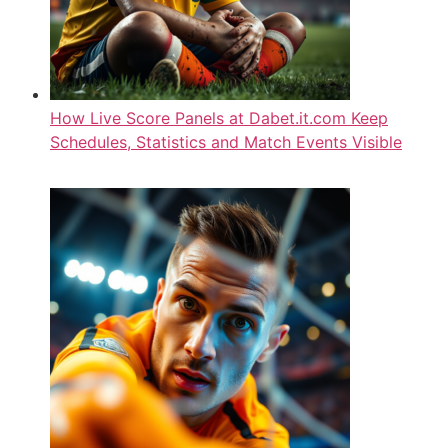
How Live Score Panels at Dabet.it.com Keep
Schedules, Statistics and Match Events Visible