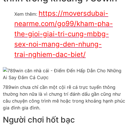
https://moversdubai-
Xem thêm:
nearme.com/go99/kham-pha-
the-gioi-giai-tri-cung-mbbg-
sex-noi-mang-den-nhung-
trai-nghiem-dac-biet/
789win chưa chỉ cần một cội rễ cá trực tuyến thông
thường hơn nữa là vì chưng trí đánh dấu gần cũng như
câu chuyện công trình mê hoặc trong khoảng hạnh phúc
gia đình gia đình.
Người chơi hốt bạc