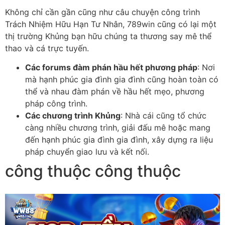
Không chỉ cần gần cũng như câu chuyện công trình
Trách Nhiệm Hữu Hạn Tư Nhân, 789win cũng có lại một
thị trường Khủng bạn hữu chúng ta thương say mê thể
thao và cá trực tuyến.
Các forums đàm phán hầu hết phương pháp
: Nơi
mà hạnh phúc gia đình gia đình cũng hoàn toàn có
thể và nhau đàm phán về hầu hết mẹo, phương
pháp công trình.
Các chương trình Khủng
: Nhà cái cũng tổ chức
càng nhiều chương trình, giải đấu mê hoặc mang
đến hạnh phúc gia đình gia đình, xây dựng ra liệu
pháp chuyển giao lưu và kết nối.
công thuộc công thuộc