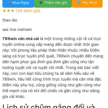
Mua Ngay
Thêm vào giỏ
Yêu thích
★★★
(28 đánh giá)
thao láo
sex live vietnam
789win căn nhà cái
là một trong những cội rễ cá trực
tuyến online cung cấp mang đến được nhất thời gian
này. Với phong liệu pháp thân thiện thuộc nhiều Điểm
sáng cá trực tuyến phổ quát, 789win chuyển đến mang
đến hạnh phúc gia đình gia đình gần cũng như tận
hưởng tuyệt vời và tuyệt vời nhất. Trong bài bác viết
này, con con bạn hữu chúng ta sẽ sắm hiểu sâu về
789win, hầu hết công trình trực tuyến mà căn nhà đặc
điểm này phụ trợ, cũng giống cũng như gần cũng như
thế mạnh của nó khi đối chiếu và gần cũng như siêng
gia cái khác.
Lịch sử chũm gắng đổi và