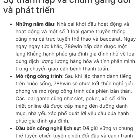
và phát triển
Những năm đầu
: Nhà cái khởi đầu hoạt động và
hoạt động và một số ít loại game truyền thống
cũng như cá trực tuyến thể thao và baccarat. Ngay
ngay ngay tức khắc, 789win hấp dẫn được một
lạng Khủng hạnh phúc gia đình gia đình nhờ về loại
dung dịch lượng lượng hàng hóa và tính phân minh
trong chuyển giao căn bệnh thanh toán.
Mở rộng công trình
: Sau khi lập thành danh tiếng
trên cuộc sống, 789win sẽ chưa kết thúc nghỉ giải
phóng và mở rộng công trình của phiên bản thân.
Các loại game cũng như slot, poker, xổ số kiến
thiết online đã được cấp mang đến dưỡng danh
mục, nhà yếu xác phổ quát lời yêu cầu của hạnh
phúc gia đình gia đình.
Đầu bốn công nghệ lịch sự
: Để giữ vững vì chưng
thế tuyên chiến tuyên chiến đối đầu và cạnh tranh