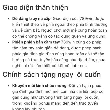
Giao diện thân thiện
Dễ dàng truy nã cập
: Giao diện của 789win được
kiến thiết theo vẻ phía ngoài theo phía bình thường
và dễ cầm bắt. Người chơi mới mẻ cũng hoàn toàn
có thể chóng vánh có tác dụng quen và ứng dụng.
Phiên phiên bản cầm tay
: 789win cũng có phép
tắc cầm tay solo giản dễ dàng, được phép hạnh
phúc gia đình gia đình cũng hoàn toàn có thể tận
hưởng cá trực tuyến hầu cũng như địa điểm, chưa
nghỉ chỉ rất cần thiết có kết nối internet.
Chính sách tặng ngay lôi cuốn
Khuyến mãi kính chào mừng
: Đối và hạnh phúc
gia đình gia đình mới mẻ, căn nhà cái liên tiếp có
gần cũng như chương trình tặng ngay lôi cuốn,
trong khoảng bonus mang đến đến trực tuyến
không lấy phí tổn.