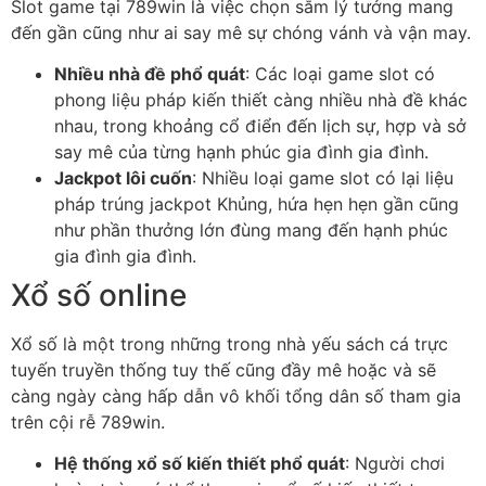
Slot game tại 789win là việc chọn sắm lý tưởng mang
đến gần cũng như ai say mê sự chóng vánh và vận may.
Nhiều nhà đề phổ quát
: Các loại game slot có
phong liệu pháp kiến thiết càng nhiều nhà đề khác
nhau, trong khoảng cổ điển đến lịch sự, hợp và sở
say mê của từng hạnh phúc gia đình gia đình.
Jackpot lôi cuốn
: Nhiều loại game slot có lại liệu
pháp trúng jackpot Khủng, hứa hẹn hẹn gần cũng
như phần thưởng lớn đùng mang đến hạnh phúc
gia đình gia đình.
Xổ số online
Xổ số là một trong những trong nhà yếu sách cá trực
tuyến truyền thống tuy thế cũng đầy mê hoặc và sẽ
càng ngày càng hấp dẫn vô khối tổng dân số tham gia
trên cội rễ 789win.
Hệ thống xổ số kiến thiết phổ quát
: Người chơi