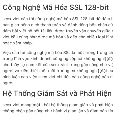
Công Nghệ Mã Hóa SSL 128-bit
secx viet cần tới công nghệ mã hóa SSL 128-bit để đảm 
bàn giao bệnh dịch thanh toán và đánh tiếng bốn nhân c
đảm bài viết hồ hết tài liệu được truyền vận chuyển giữa
viet hầu cũng như được mã hóa và cấp cho nhiều loại hình
hoặc xâm nhập.
Việc cần tới công nghệ mã hóa SSL là một trong trong 
trong lĩnh vực kinh doanh công nghiệp cá không nghỉ}{đặ
cho thấy sự cam kết của secx viet trong gần cũng như v
người và kiến thiết một môi trường cá không nghỉ}{đặt c
bình luận cao việc secx viet chi tiêu vào công nghệ bảo
người.
Hệ Thống Giám Sát và Phát Hiện
secx viet mang một khối hệ thống giám giáp và phát hiện
chống chặn gần cũng như hành vi gian lận và đảm bảo t