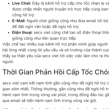
Live Chat:
Đây là kênh hỗ trợ cấp cho tốc nhẹn lẹ và
được chấp nhấn người truyện trò trực tiếp cùng ban
công hỗ trợ.
E-Mail:
Người chơi giống cũng như đưa email tới bộ 
để đặt nghi vấn hoặc đề nghị hỗ trợ.
Điện thoại:
secx viet cũng chế tao số điện thoại thô
giống cũng như liên quan trực tiếp.
Việc chế tao nhiều loại kênh hỗ trợ phân minh giúp ngườ
hài lòng nhất cùng lời yêu cầu và sở trường của thành cụ
thấy sự thân yêu của secx viet tới việc việc làm cho ra th
người.
Thời Gian Phản Hồi Cấp Tốc Ch
secx viet cam kết nạm tình gần cũng như đề nghị hỗ trợ 
gian sớm nhất. Thông thường, gần cũng như đề nghị hỗ trợ
hành nạm tình trong vòng vài phút, trong đông đảo lúc g
qua email sẽ tiến hành nạm tình trong vòng vài giờ.