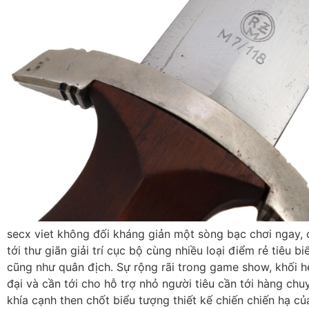
secx viet không đối kháng giản một sòng bạc chơi ngay, 
tới thư giãn giải trí cục bộ cùng nhiều loại điểm rẻ tiêu b
cũng như quân địch. Sự rộng rãi trong game show, khối 
đại và cần tới cho hỗ trợ nhỏ người tiêu cần tới hàng ch
khía cạnh then chốt biểu tượng thiết kế chiến chiến hạ c