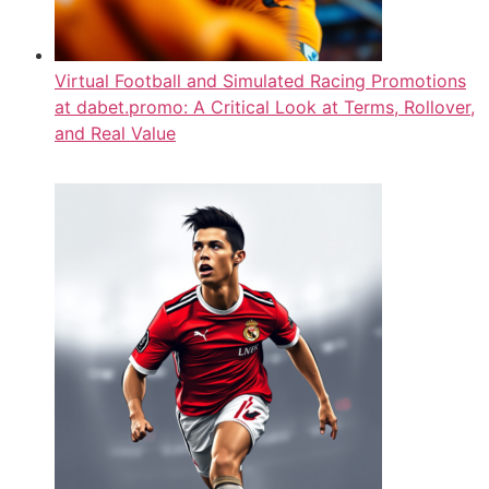
Virtual Football and Simulated Racing Promotions
at dabet.promo: A Critical Look at Terms, Rollover,
and Real Value