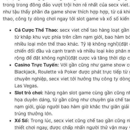
trong trong đông đảo vượt trội hơn rẻ nhất của secx viet
như tậu thấy phần đa game show thích hợp hợp, từ cá kh
thao, công ty dòng chơi ngay tới slot game và xổ số kiến 
Cá Cược Thể Thao:
secx viet chế tao hàng loạt gần
từ khắp khu vực phía trên cầm nạm giới, bao hàm bó
nhiều loại môn thể thao khác. Tỷ lệ không nghỉ}{đặt
chiến đối đầu và cạnh tranh và nhiều loại kèo phân
rộng để đặt không nghỉ}{đặt cược và tăng thời dịp ch
Casino Trực Tuyến:
Với gần cũng như game show cũ
Blackjack, Roulette và Poker được phát trực tiếp từ
chuyên nghiệp, secx viet tới hưởng thụ công ty dòn
Las Vegas.
Slot trò chơi:
hàng ngàn slot game cùng gần cũng nh
họa duyên dáng, từ gần cũng như chuyên gia chế t
nạm giới, giúp người bao hàm giờ khắc thư giãn giải 
trúng thưởng lớn.
Xổ Số:
Trong lúc, secx viet cũng chế tao gần cũng 
thiết chơi ngay, được chấp nhấn người thử vận may