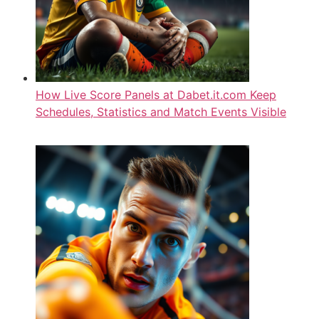
How Live Score Panels at Dabet.it.com Keep
Schedules, Statistics and Match Events Visible