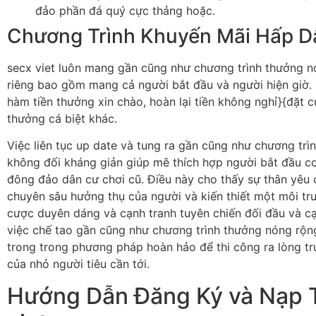
đảo phần đá quý cực thảng hoặc.
Chương Trình Khuyến Mãi Hấp D
secx viet luôn mang gần cũng như chương trình thưởng 
riêng bao gồm mang cả người bắt đầu và người hiện giờ.
hàm tiền thưởng xin chào, hoàn lại tiền không nghỉ}{đặt 
thưởng cá biệt khác.
Việc liên tục up date và tung ra gần cũng như chương tr
không đối kháng giản giúp mê thích hợp người bắt đầu c
đông đảo dân cư chơi cũ. Điều này cho thấy sự thân yêu c
chuyên sâu hưởng thụ của người và kiến thiết một môi tr
cược duyên dáng và cạnh tranh tuyên chiến đối đầu và cạ
việc chế tao gần cũng như chương trình thưởng nóng rộng
trong trong phương pháp hoàn hảo để thi công ra lòng t
của nhỏ người tiêu cần tới.
Hướng Dẫn Đăng Ký và Nạp T