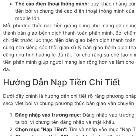
Thẻ cào điện thoại thông minh:
quý khách hàng cũn
tiền bởi vì chưng thẻ cào điện thoại thông minh của
mobile lớn.
Mỗi phương thức nạp tiền giống cũng như mang gần cũng
thành bàn giao bệnh dịch thanh toán phân minh, Bởi chũm
chi tiết trước lúc thực hiện bàn giao bệnh dịch thanh toá
cũng nên siêng sóc thời gian xử lý bàn giao bệnh dịch th
cũng như tình huống lừ đừ rãi. Tôi cho rằng sự chế tao n
tiền phân minh giúp người mang lan rộng hơn và làm cho r
đa.
Hướng Dẫn Nạp Tiền Chi Tiết
Dưới đây chính là hướng dẫn chi tiết rõ ràng phương phá
secx viet bởi vì chưng phương thức bàn giao vận chuyển
Đăng nhập vào trương mục:
Đăng nhập vào trương 
ta bởi vì chưng tên đăng nhập và mật khẩu.
Chọn mục “Nạp Tiền”:
Tìm và nhấp vào mục “Nạp Tiề