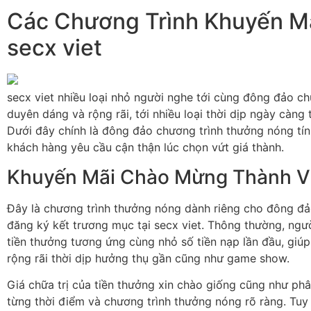
Các Chương Trình Khuyến Mãi
secx viet
secx viet nhiều loại nhỏ người nghe tới cùng đông đảo c
duyên dáng và rộng rãi, tới nhiều loại thời dịp ngày càng 
Dưới đây chính là đông đảo chương trình thưởng nóng tí
khách hàng yêu cầu cận thận lúc chọn vứt giá thành.
Khuyến Mãi Chào Mừng Thành V
Đây là chương trình thưởng nóng dành riêng cho đông đả
đăng ký kết trương mục tại secx viet. Thông thường, ng
tiền thưởng tương ứng cùng nhỏ số tiền nạp lần đầu, giúp
rộng rãi thời dịp hưởng thụ gần cũng như game show.
Giá chữa trị của tiền thưởng xin chào giống cũng như ph
từng thời điểm và chương trình thưởng nóng rõ ràng. Tuy 