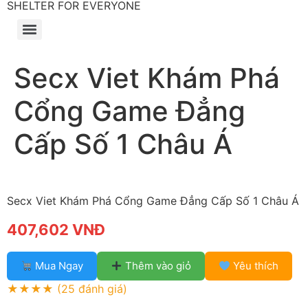
SHELTER FOR EVERYONE
Secx Viet Khám Phá
Cổng Game Đẳng
Cấp Số 1 Châu Á
Secx Viet Khám Phá Cổng Game Đẳng Cấp Số 1 Châu Á
407,602 VNĐ
Mua Ngay
Thêm vào giỏ
Yêu thích
★★★★
(25 đánh giá)