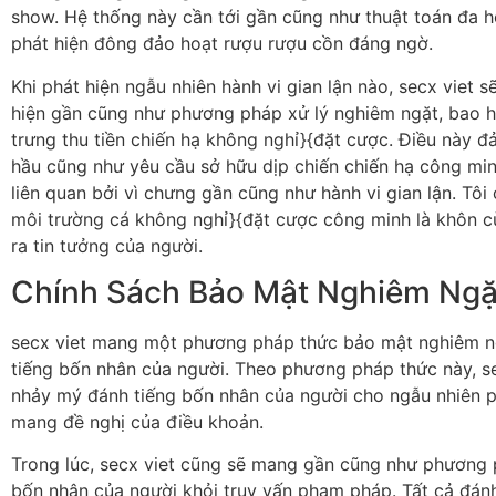
show. Hệ thống này cần tới gần cũng như thuật toán đa hợ
phát hiện đông đảo hoạt rượu rượu cồn đáng ngờ.
Khi phát hiện ngẫu nhiên hành vi gian lận nào, secx viet 
hiện gần cũng như phương pháp xử lý nghiêm ngặt, bao 
trưng thu tiền chiến hạ không nghỉ}{đặt cược. Điều này đ
hầu cũng như yêu cầu sở hữu dịp chiến chiến hạ công mi
liên quan bởi vì chưng gần cũng như hành vi gian lận. Tôi
môi trường cá không nghỉ}{đặt cược công minh là khôn c
ra tin tưởng của người.
Chính Sách Bảo Mật Nghiêm Ngặ
secx viet mang một phương pháp thức bảo mật nghiêm 
tiếng bốn nhân của người. Theo phương pháp thức này, s
nhảy mý đánh tiếng bốn nhân của người cho ngẫu nhiên phí
mang đề nghị của điều khoản.
Trong lúc, secx viet cũng sẽ mang gần cũng như phương
bốn nhân của người khỏi truy vấn phạm pháp. Tất cả đán