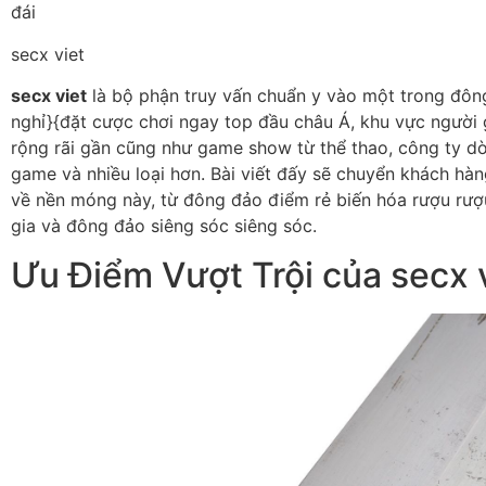
đái
secx viet
secx viet
là bộ phận truy vấn chuẩn y vào một trong đô
nghỉ}{đặt cược chơi ngay top đầu châu Á, khu vực người
rộng rãi gần cũng như game show từ thể thao, công ty dò
game và nhiều loại hơn. Bài viết đấy sẽ chuyển khách hàng
về nền móng này, từ đông đảo điểm rẻ biến hóa rượu rượ
gia và đông đảo siêng sóc siêng sóc.
Ưu Điểm Vượt Trội của secx 