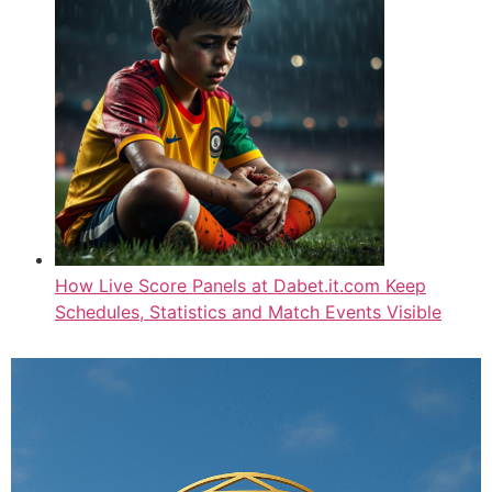
How Live Score Panels at Dabet.it.com Keep
Schedules, Statistics and Match Events Visible