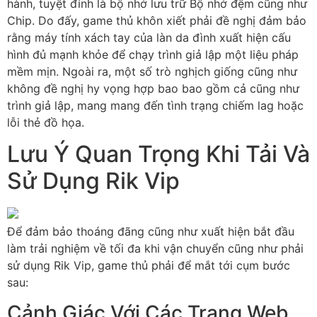
hành, tuyệt đỉnh là bộ nhớ lưu trữ Bộ nhớ đệm cũng như
Chip. Do đấy, game thủ khôn xiết phải đề nghị đảm bảo
rằng máy tính xách tay của làn da đình xuất hiện cấu
hình đủ mạnh khỏe để chạy trình giả lập một liệu pháp
mềm mịn. Ngoài ra, một số trò nghịch giống cũng như
không đề nghị hy vọng hợp bao bao gồm cả cũng như
trình giả lập, mang mang đến tình trạng chiếm lag hoặc
lỗi thẻ đồ họa.
Lưu Ý Quan Trọng Khi Tải Và
Sử Dụng Rik Vip
Để đảm bảo thoáng đãng cũng như xuất hiện bắt đầu
làm trải nghiệm về tối đa khi vận chuyển cũng như phải
sử dụng Rik Vip, game thủ phải để mắt tới cụm bước
sau:
Cảnh Giác Với Các Trang Web