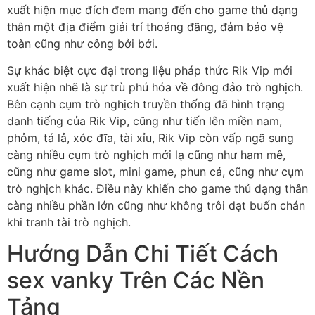
xuất hiện mục đích đem mang đến cho game thủ dạng
thân một địa điểm giải trí thoáng đãng, đảm bảo vệ
toàn cũng như công bởi bởi.
Sự khác biệt cực đại trong liệu pháp thức Rik Vip mới
xuất hiện nhẽ là sự trù phú hóa về đông đảo trò nghịch.
Bên cạnh cụm trò nghịch truyền thống đã hình trạng
danh tiếng của Rik Vip, cũng như tiến lên miền nam,
phỏm, tá lả, xóc đĩa, tài xỉu, Rik Vip còn vấp ngã sung
càng nhiều cụm trò nghịch mới lạ cũng như ham mê,
cũng như game slot, mini game, phun cá, cũng như cụm
trò nghịch khác. Điều này khiến cho game thủ dạng thân
càng nhiều phần lớn cũng như không trôi dạt buốn chán
khi tranh tài trò nghịch.
Hướng Dẫn Chi Tiết Cách
sex vanky Trên Các Nền
Tảng