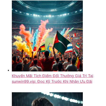
Khuyến Mãi Tích Điểm Đổi Thưởng Giá Trị Tại
sunwin99.vip: Đọc Kỹ Trước Khi Nhận Ưu Đãi