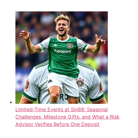
Limited-Time Events at Sin88: Seasonal
Challenges, Milestone Gifts, and What a Risk
Advisor Verifies Before One Deposit