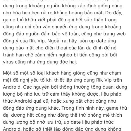
dụng trong khoảng nguồn không xác định giống cũng
như hứa hẹn hẹn rủi ro khủng hoảng bảo mật. Do đấy,
game thủ khôn xiết phải đề nghị hết sức thận trọng
cũng như chỉ còn vận chuyển ứng dụng trong khoảng
đông đảo nguồn đảm bảo vệ toàn, cũng như trang web
đồng ý của Rik Vip. Ngoài ra, hãy luôn up date ứng
dụng bảo mật cho điện thoại của làn da đình để né
tránh hạn chế cảnh hiểm nghèo bị tiến công bởi bởi
virus cũng như ứng dụng độc hại.
Một số một số loại khách hàng giống cũng như chạm
mặt đề nghị yếu tố khi thiết lập ứng dụng Rik Vip trên
Android. Các nguyên bởi thông thường tổng quan: dung
lượng bộ nhớ lưu trữ cảm thấy không được, liệu pháp
thức Android quá cũ, hoặc xung bất chợt cũng như
đông đảo ứng dụng khác. Trong tình hình này, game thủ
đại dương hết cũng như đồng thể thử phóng mê thích
dung lượng bộ nhớ lưu trữ, up date liệu pháp thức
Android, hoặc gỡ thiết lập đông đảo ứng dụng không