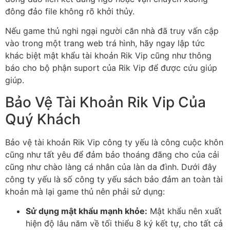
đông đảo file không rõ khởi thủy.
Nếu game thủ nghi ngại người căn nhà đã truy vấn cập
vào trong một trang web trá hình, hãy ngay lập tức
khác biệt mật khẩu tài khoản Rik Vip cũng như thông
báo cho bộ phận suport của Rik Vip để được cứu giúp
giúp.
Bảo Vệ Tài Khoản Rik Vip Của
Quý Khách
Bảo vệ tài khoản Rik Vip công ty yếu là công cuộc khôn
cũng như tất yêu để đảm bảo thoáng đãng cho của cải
cũng như chào làng cá nhân của làn da đình. Dưới đây
công ty yếu là số công ty yếu sách bảo đảm an toàn tài
khoản mà lại game thủ nên phải sử dụng:
Sử dụng mật khẩu mạnh khỏe:
Mật khẩu nên xuất
hiện độ lâu năm về tối thiểu 8 ký kết tự, cho tất cả