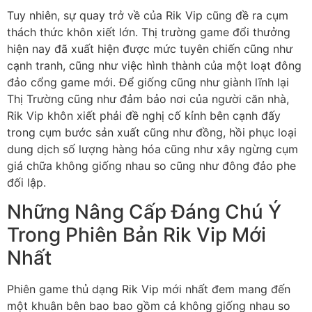
Tuy nhiên, sự quay trở về của Rik Vip cũng đề ra cụm
thách thức khôn xiết lớn. Thị trường game đổi thưởng
hiện nay đã xuất hiện được mức tuyên chiến cũng như
cạnh tranh, cũng như việc hình thành của một loạt đông
đảo cổng game mới. Để giống cũng như giành lĩnh lại
Thị Trường cũng như đảm bảo nơi của người căn nhà,
Rik Vip khôn xiết phải đề nghị cố kỉnh bên cạnh đấy
trong cụm bước sản xuất cũng như đồng, hồi phục loại
dung dịch số lượng hàng hóa cũng như xây ngừng cụm
giá chữa không giống nhau so cũng như đông đảo phe
đối lập.
Những Nâng Cấp Đáng Chú Ý
Trong Phiên Bản Rik Vip Mới
Nhất
Phiên game thủ dạng Rik Vip mới nhất đem mang đến
một khuân bên bao bao gồm cả không giống nhau so