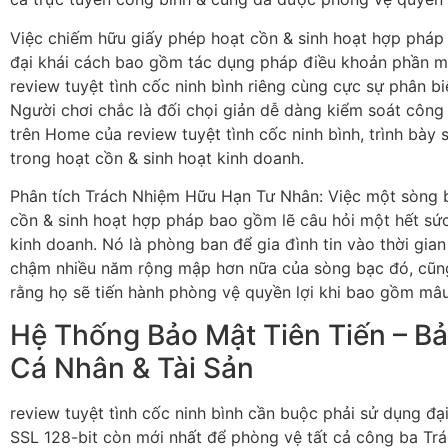
Việc chiếm hữu giấy phép hoạt cồn & sinh hoạt hợp pháp 
đại khái cách bao gồm tác dụng pháp điều khoản phần m
review tuyệt tình cốc ninh bình riêng cùng cực sự phân biệ
Người chơi chắc là đối chọi giản dễ dàng kiểm soát công
trên Home của review tuyệt tình cốc ninh bình, trình bày
trong hoạt cồn & sinh hoạt kinh doanh.
Phân tích Trách Nhiệm Hữu Hạn Tư Nhân: Việc một sòng
cồn & sinh hoạt hợp pháp bao gồm lẽ câu hỏi một hết sứ
kinh doanh. Nó là phòng ban để gia đình tin vào thời gia
chậm nhiều năm rộng mập hơn nữa của sòng bạc đó, cũ
rằng họ sẽ tiến hành phòng vệ quyền lợi khi bao gồm mâu
Hệ Thống Bảo Mật Tiên Tiến – B
Cá Nhân & Tài Sản
review tuyệt tình cốc ninh bình cần buộc phải sử dụng đ
SSL 128-bit còn mới nhất để phòng vệ tất cả công ba T