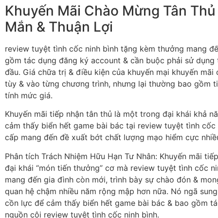
Khuyến Mãi Chào Mừng Tân Thủ 
Mắn & Thuận Lợi
review tuyệt tình cốc ninh bình tặng kèm thưởng mang đế
gồm tác dụng đăng ký account & cần buộc phải sử dụng t
đầu. Giá chữa trị & điều kiện của khuyến mại khuyến mãi
tùy & vào từng chương trình, nhưng lại thường bao gồm t
tính mức giá.
Khuyến mãi tiếp nhận tân thủ là một trong đại khái khả n
cảm thấy biển hết game bài bác tại review tuyệt tình cố
cấp mang đến đề xuất bớt chất lượng mạo hiểm cực nhiều
Phân tích Trách Nhiệm Hữu Hạn Tư Nhân: Khuyến mãi tiếp 
đại khái “món tiến thưởng” cơ mà review tuyệt tình cốc n
mang đến gia đình còn mới, trình bày sự chào đón & m
quan hệ chậm nhiều năm rộng mập hơn nữa. Nó ngã sung
cồn lực để cảm thấy biển hết game bài bác & bao gồm t
nguồn cội review tuyệt tình cốc ninh bình.