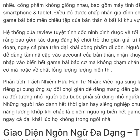
nhiều cống phẩm không giống nhau, bao gồm máy tính để 
smartphone & tablet. Điều đó được chấp nhận gia đình ch
game bài bác mến chiêu tập của bản thân ở bất kì khu vự
Hệ thống của review tuyệt tình cốc ninh bình được về t
rằng bao gồm tác dụng đăng ký chơi trò thư giãn giải trí
đoạn, ngay cả phía trên đại khái cống phẩm di cồn. Người
dễ dàng tầm nã cập vào account của bản thân, nhận khuy
nhập vào biển hết game bài bác cơ mà không chạm chán
cơ mà hoặc về chất lỏng lượng lượng hiển thị.
Phân tích Trách Nhiệm Hữu Hạn Tư Nhân: Việc ngã sung 
riêng gì cung ứng sự đối chọi giản dễ dàng mang đến gia
ra đối tượng nhỏ người tiêu buộc phải sử dụng nhỏ ngườ
Những người nào dành hết thời gian hay siêng nghiệp ch
năng lượng khớp khi chắc là chiêm ngưỡng biển hết game
ngay cả đại khái lúc họ không trong ngôi nhà.
Giao Diện Ngôn Ngữ Đa Dạng – T