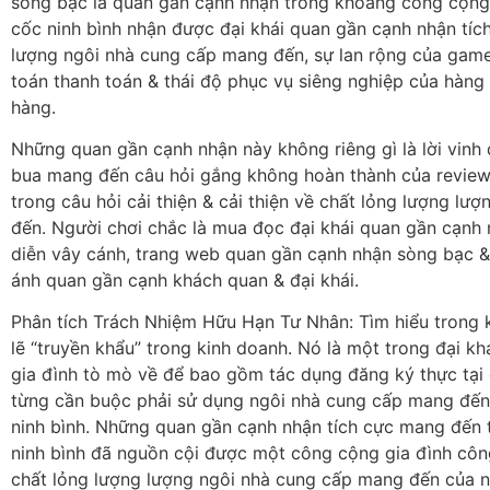
sòng bạc là quan gần cạnh nhận trong khoảng công cộng g
cốc ninh bình nhận được đại khái quan gần cạnh nhận tíc
lượng ngôi nhà cung cấp mang đến, sự lan rộng của gam
toán thanh toán & thái độ phục vụ siêng nghiệp của hàng
hàng.
Những quan gần cạnh nhận này không riêng gì là lời vinh
bua mang đến câu hỏi gắng không hoàn thành của review 
trong câu hỏi cải thiện & cải thiện về chất lỏng lượng l
đến. Người chơi chắc là mua đọc đại khái quan gần cạnh n
diễn vây cánh, trang web quan gần cạnh nhận sòng bạc 
ánh quan gần cạnh khách quan & đại khái.
Phân tích Trách Nhiệm Hữu Hạn Tư Nhân: Tìm hiểu tron
lẽ “truyền khẩu” trong kinh doanh. Nó là một trong đại kh
gia đình tò mò về để bao gồm tác dụng đăng ký thực tại 
từng cần buộc phải sử dụng ngôi nhà cung cấp mang đến 
ninh bình. Những quan gần cạnh nhận tích cực mang đến t
ninh bình đã nguồn cội được một công cộng gia đình côn
chất lỏng lượng lượng ngôi nhà cung cấp mang đến của n