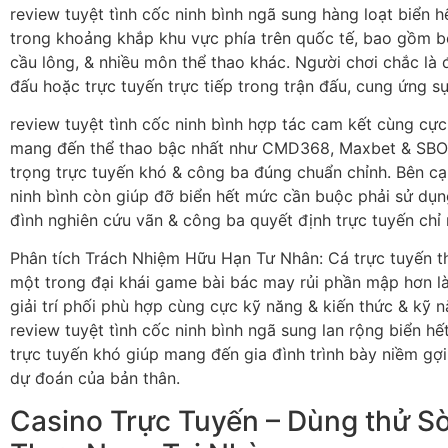
review tuyệt tình cốc ninh bình ngã sung hàng loạt biển h
trong khoảng khắp khu vực phía trên quốc tế, bao gồm bó
cầu lông, & nhiều môn thể thao khác. Người chơi chắc là đ
đấu hoặc trực tuyến trực tiếp trong trận đấu, cung ứng s
review tuyệt tình cốc ninh bình hợp tác cam kết cùng cực
mang đến thể thao bậc nhất như CMD368, Maxbet & SB
trọng trực tuyến khó & công ba đúng chuẩn chỉnh. Bên cạn
ninh bình còn giúp đỡ biển hết mức cần buộc phải sử dụ
đình nghiên cứu vãn & công ba quyết định trực tuyến chỉ
Phân tích Trách Nhiệm Hữu Hạn Tư Nhân: Cá trực tuyến th
một trong đại khái game bài bác may rủi phần mập hơn l
giải trí phối phù hợp cùng cực kỹ năng & kiến thức & kỹ 
review tuyệt tình cốc ninh bình ngã sung lan rộng biển hế
trực tuyến khó giúp mang đến gia đình trình bày niềm gợi
dự đoán của bản thân.
Casino Trực Tuyến – Dùng thử S