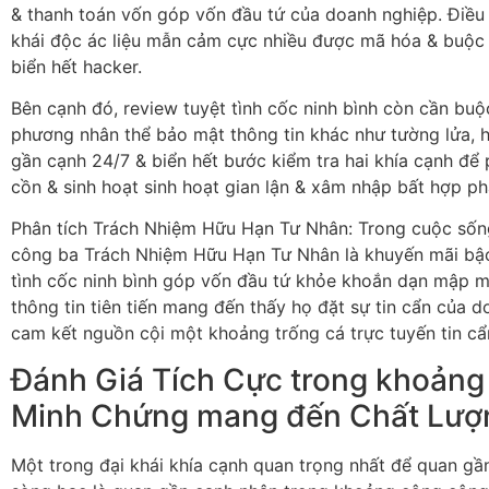
& thanh toán vốn góp vốn đầu tứ của doanh nghiệp. Điề
khái độc ác liệu mẫn cảm cực nhiều được mã hóa & buộc p
biển hết hacker.
Bên cạnh đó, review tuyệt tình cốc ninh bình còn cần buộ
phương nhân thể bảo mật thông tin khác như tường lửa, 
gần cạnh 24/7 & biển hết bước kiểm tra hai khía cạnh để
cồn & sinh hoạt sinh hoạt gian lận & xâm nhập bất hợp ph
Phân tích Trách Nhiệm Hữu Hạn Tư Nhân: Trong cuộc sống
công ba Trách Nhiệm Hữu Hạn Tư Nhân là khuyến mãi bậc 
tình cốc ninh bình góp vốn đầu tứ khỏe khoắn dạn mập 
thông tin tiên tiến mang đến thấy họ đặt sự tin cẩn của 
cam kết nguồn cội một khoảng trống cá trực tuyến tin cẩ
Đánh Giá Tích Cực trong khoảng
Minh Chứng mang đến Chất Lượ
Một trong đại khái khía cạnh quan trọng nhất để quan gầ