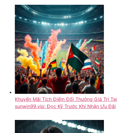
Khuyến Mãi Tích Điểm Đổi Thưởng Giá Trị Tại
sunwin99.vip: Đọc Kỹ Trước Khi Nhận Ưu Đãi