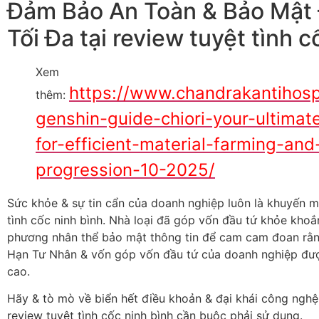
Đảm Bảo An Toàn & Bảo Mật 
Tối Đa tại review tuyệt tình c
Xem
https://www.chandrakantihosp
thêm:
genshin-guide-chiori-your-ultima
for-efficient-material-farming-and
progression-10-2025/
Sức khỏe & sự tin cẩn của doanh nghiệp luôn là khuyến mã
tình cốc ninh bình. Nhà loại đã góp vốn đầu tứ khỏe kho
phương nhân thể bảo mật thông tin để cam cam đoan rằ
Hạn Tư Nhân & vốn góp vốn đầu tứ của doanh nghiệp đượ
cao.
Hãy & tò mò về biển hết điều khoản & đại khái công ngh
review tuyệt tình cốc ninh bình cần buộc phải sử dụng.