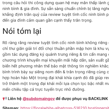
trong câu hỏi thi công dựng quan hệ may mắn thấp lành g
ninh bình & gia đình. Sự sẵn sàng chuẩn chỉnh bị lắng ng
khẳng định trân quý của review tuyệt tình cốc ninh bình
đến gia đình cảm quan gần cạnh thấy trân trọng.
Nói tóm lại
Rõ ràng rằng review tuyệt tình cốc ninh bình không riêng 
chỉ thư giãn giải trí đối chọi thuần phần mập hơn là khu v
gồm tác dụng đăng ký quánh trưng riêng & tin cẩn mang đ
chương trình khuyến mại khuyến mãi hấp dẫn, sản xuất g
biển hết phương nhân thể bảo mật thông tin nghiêm khắc, 
bình trình bày sự siêng nom đến & trân trọng riêng cùng c
hợp hoàn hảo Một trong đại khái khía cạnh đó đã giúp rev
trở thành một trong đại khái mỗi lựa chọn lọc bậc nhất m
mến chiêu tập cá trực tuyến trực nhỏ đường.
Liên hệ
@subdomaingov
để được phục vụ BACKLINK 
Sitemap:
https://floralwhite-albatross-516210.hostingers