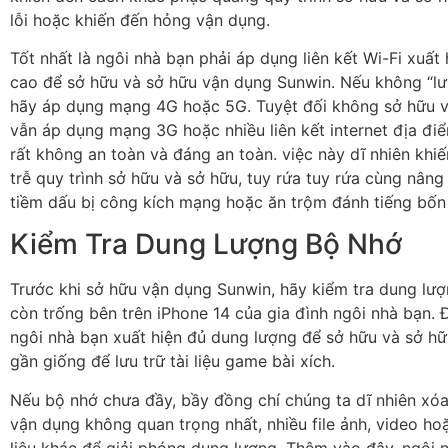
lỗi hoặc khiến đến hỏng vận dụng.
Tốt nhất là ngôi nhà bạn phải áp dụng liên kết Wi-Fi xuất 
cao để sở hữu và sở hữu vận dụng Sunwin. Nếu không “lưu
hãy áp dụng mạng 4G hoặc 5G. Tuyệt đối không sở hữu v
vẫn áp dụng mạng 3G hoặc nhiều liên kết internet địa đ
rất không an toàn và đáng an toàn. việc này dĩ nhiên khi
trễ quy trình sở hữu và sở hữu, tuy rứa tuy rứa cùng nân
tiềm dấu bị công kích mạng hoặc ăn trộm đánh tiếng bốn
Kiểm Tra Dung Lượng Bộ Nhớ
Trước khi sở hữu vận dụng Sunwin, hãy kiểm tra dung lư
còn trống bên trên iPhone 14 của gia đình ngôi nhà bạn.
ngôi nhà bạn xuất hiện đủ dung lượng để sở hữu và sở hữ
gần giống để lưu trữ tài liệu game bài xích.
Nếu bộ nhớ chưa đầy, bầy đồng chí chúng ta dĩ nhiên xóa 
vận dụng không quan trọng nhất, nhiều file ảnh, video hoặ
liệu khác để giải phóng dung lượng. Thêm vào đây, ngôi 