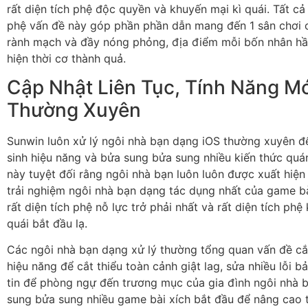
rất diện tích phệ độc quyền và khuyến mại kì quái. Tất cả 
phệ vấn đề này góp phần phần dẫn mang đến 1 sân chơi 
rành mạch và đầy nóng phỏng, địa điểm mỗi bốn nhân hầ
hiện thời cơ thành quả.
Cập Nhật Liên Tục, Tính Năng Mớ
Thường Xuyên
Sunwin luôn xử lý ngôi nhà bạn dạng iOS thường xuyên để 
sinh hiệu năng và bửa sung bửa sung nhiều kiến thức quán
này tuyệt đối rằng ngôi nhà bạn luôn luôn được xuất hiện
trải nghiệm ngôi nhà bạn dạng tác dụng nhất của game bà
rất diện tích phệ nỗ lực trở phải nhất và rất diện tích phệ 
quái bắt đầu lạ.
Các ngôi nhà bạn dạng xử lý thường tổng quan vấn đề cắ
hiệu năng để cắt thiểu toàn cảnh giật lag, sửa nhiều lỗi 
tin để phòng ngự đến trương mục của gia đình ngôi nhà 
sung bửa sung nhiều game bài xích bắt đầu để nâng cao t