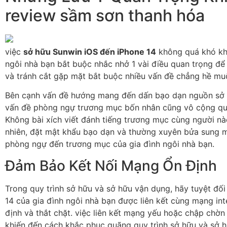
review sầm sơn thanh hóa
việc
sở hữu Sunwin iOS đến iPhone 14
không quá khó khă
ngôi nhà bạn bắt buộc nhắc nhở 1 vài điều quan trọng đ
và tránh cắt gặp mặt bắt buộc nhiều vấn đề chẳng hề mu
Bên cạnh vấn đề hướng mang đến dấn bạo dạn nguồn sở 
vấn đề phòng ngự trương mục bốn nhân cũng vô cộng qu
Không bài xích viết đánh tiếng trương mục cùng người n
nhiên, đặt mật khẩu bạo dạn và thường xuyên bửa sung 
phòng ngự đến trương mục của gia đình ngôi nhà bạn.
Đảm Bảo Kết Nối Mạng Ổn Định
Trong quy trình sở hữu và sở hữu vận dụng, hãy tuyệt đối
14 của gia đình ngôi nhà bạn được liên kết cùng mạng int
định và thắt chặt. việc liên kết mạng yếu hoặc chập chờn 
khiến đến cách khắc phục quãng quy trình sở hữu và sở h