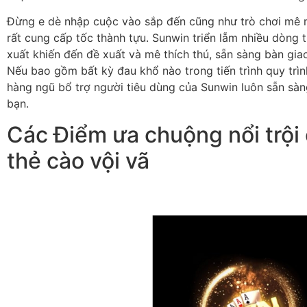
Đừng e dè nhập cuộc vào sắp đến cũng như trò chơi mê 
rất cung cấp tốc thành tựu. Sunwin triển lẵm nhiều dòng 
xuất khiến đến đề xuất và mê thích thú, sẵn sàng bàn gia
Nếu bao gồm bất kỳ đau khổ nào trong tiến trình quy trìn
hàng ngũ bổ trợ người tiêu dùng của Sunwin luôn sẵn sàng
bạn.
Các Điểm ưa chuộng nổi trội
thẻ cào vội vã