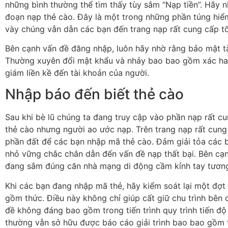
những bình thường thể tìm thấy tùy sắm “Nạp tiền”. Hãy
đoạn nạp thẻ cào. Đây là một trong những phần túng hiểm
vày chúng vẫn dẫn các bạn đến trang nạp rất cung cấp t
Bên cạnh vấn đề đăng nhập, luôn hãy nhờ rằng bảo mật tà
Thường xuyên đổi mật khẩu và nhảy bao bao gồm xác hai
giám liền kề đến tài khoản của người.
Nhập báo đến biết thẻ cào
Sau khi bè lũ chúng ta đang truy cập vào phần nạp rất cu
thẻ cào nhưng người ao ước nạp. Trên trang nạp rất cun
phần đất để các bạn nhập mã thẻ cào. Đảm giải tỏa các 
nhỏ vững chắc chắn dẫn đến vấn đề nạp thất bại. Bên cạ
đang sắm đúng căn nhà mạng di động cầm kỉnh tay tương
Khi các bạn đang nhập mã thẻ, hãy kiểm soát lại một đợt
gồm thức. Điều này không chỉ giúp cất giữ chu trình bên
đề không đáng bao gồm trong tiến trình quy trình tiến độ
thường vẫn sở hữu được báo cáo giải trình bao bao gồm 