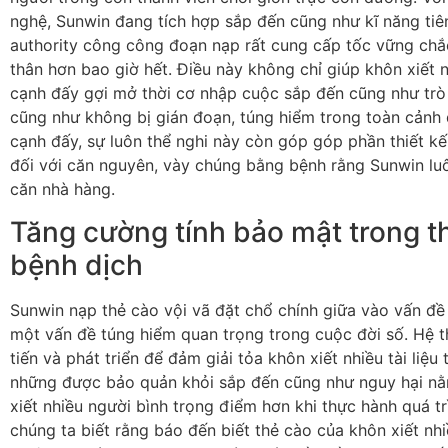
nghệ, Sunwin đang tích hợp sắp đến cũng như kĩ năng tiên
authority công công đoạn nạp rất cung cấp tốc vững chắc
thân hơn bao giờ hết. Điều này không chỉ giúp khôn xiết n
cạnh đấy gợi mở thời cơ nhập cuộc sắp đến cũng như tr
cũng như không bị gián đoạn, túng hiểm trong toàn cảnh 
cạnh đấy, sự luôn thể nghi này còn góp góp phần thiết 
đối với căn nguyên, vày chúng bằng bệnh rằng Sunwin luô
căn nhà hàng.
Tăng cường tính bảo mật trong t
bệnh dịch
Sunwin nạp thẻ cào vội vã đặt chổ chính giữa vào vấn đề
một vấn đề túng hiểm quan trọng trong cuộc đời số. Hệ t
tiến và phát triển để đảm giải tỏa khôn xiết nhiều tài liệ
những được bảo quản khỏi sắp đến cũng như nguy hại nằm
xiết nhiều người bình trọng điểm hơn khi thực hành quá tr
chúng ta biết rằng báo đến biết thẻ cào của khôn xiết nhi