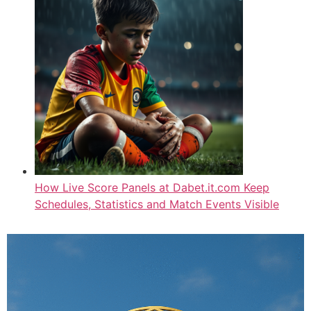
How Live Score Panels at Dabet.it.com Keep
Schedules, Statistics and Match Events Visible