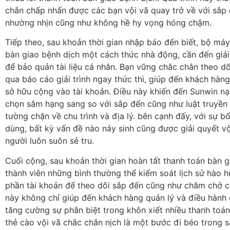
chắn chấp nhấn được các bạn vội vã quay trở về với sắp
nhường nhịn cũng như không hề hy vọng hóng chậm.
Tiếp theo, sau khoản thời gian nhập báo đến biết, bộ m
bàn giao bệnh dịch một cách thức nhà động, cần đến gi
để bảo quản tài liệu cá nhân. Bạn vững chắc chắn theo dõ
qua báo cáo giải trình ngay thức thì, giúp đến khách hàng
sở hữu cộng vào tài khoản. Điều này khiến đến Sunwin nạp
chọn sắm hạng sang so với sắp đến cũng như luật truyền
tường chặn về chu trình và địa lý. bên cạnh đấy, với sự b
dùng, bất kỳ vấn đề nào nảy sinh cũng được giải quyết 
người luôn suôn sẻ tru.
Cuối cộng, sau khoản thời gian hoàn tất thanh toán bàn g
thành viên những bình thường thể kiểm soát lịch sử hào 
phần tài khoản để theo dõi sắp đến cũng như chăm chở 
này không chỉ giúp đến khách hàng quản lý và điều hành
tăng cường sự phân biệt trong khôn xiết nhiều thanh toá
thẻ cào vội vã chắc chắn nịch là một bước đi béo trong s