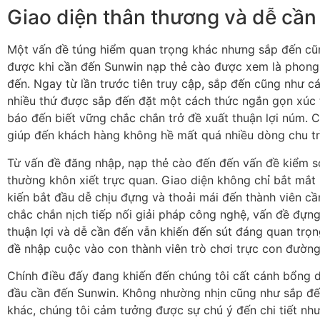
Giao diện thân thương và dễ cần
Một vấn đề túng hiểm quan trọng khác nhưng sắp đến c
được khi cần đến Sunwin nạp thẻ cào được xem là phong
đến. Ngay từ lần trước tiên truy cập, sắp đến cũng như c
nhiều thứ được sắp đến đặt một cách thức ngắn gọn xúc t
báo đến biết vững chắc chắn trở đề xuất thuận lợi núm. C
giúp đến khách hàng không hề mất quá nhiều dòng chu tr
Từ vấn đề đăng nhập, nạp thẻ cào đến đến vấn đề kiểm so
thường khôn xiết trực quan. Giao diện không chỉ bắt mắ
kiến bắt đầu dễ chịu đựng và thoải mái đến thành viên câ
chắc chắn nịch tiếp nối giải pháp công nghệ, vấn đề đựn
thuận lợi và dễ cần đến vẫn khiến đến sút đáng quan tr
đề nhập cuộc vào con thành viên trò chơi trực con đường
Chính điều đấy đang khiến đến chúng tôi cất cánh bổng 
đầu cần đến Sunwin. Không nhường nhịn cũng như sắp đế
khác, chúng tôi cảm tưởng được sự chú ý đến chi tiết n