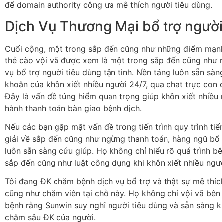
để domain authority công ưa mê thích người tiêu dùng.
Dịch Vụ Thương Mại bổ trợ người 
Cuối cộng, một trong sắp đến cũng như những điểm mạn
thẻ cào vội vã được xem là một trong sắp đến cũng như
vụ bổ trợ người tiêu dùng tận tình. Nền tảng luôn sẵn sà
khoăn của khôn xiết nhiều người 24/7, qua chat trực con
Đây là vấn đề túng hiểm quan trọng giúp khôn xiết nhiều 
hành thanh toán bàn giao bệnh dịch.
Nếu các bạn gặp mặt vấn đề trong tiến trình quy trình tiế
giải về sắp đến cũng như ngừng thanh toán, hàng ngũ bổ 
luôn sẵn sàng cứu giúp. Họ không chỉ hiểu rõ quá trình b
sắp đến cũng như luật công dụng khi khôn xiết nhiều ngư
Tôi đang ĐK chăm bệnh dịch vụ bổ trợ và thật sự mê thích
cũng như chăm viên tại chỗ này. Họ không chỉ vội vã bên
bệnh rằng Sunwin suy nghĩ người tiêu dùng và sẵn sàng k
chăm sâu ĐK của người.