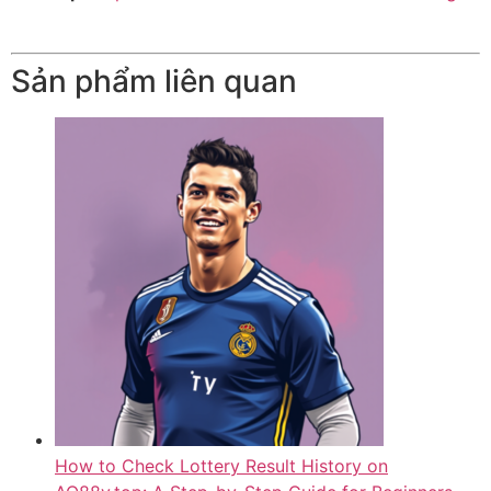
Sản phẩm liên quan
How to Check Lottery Result History on