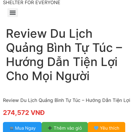
SHELTER FOR EVERYONE
Review Du Lịch
Quảng Bình Tự Túc –
Hướng Dẫn Tiện Lợi
Cho Mọi Người
Review Du Lịch Quảng Bình Tự Túc – Hướng Dẫn Tiện Lợi
274,572 VNĐ
Mua Ngay
Thêm vào giỏ
Yêu thích