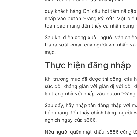
quý khách hàng Chỉ câu hỏi tầm nã cập
nhấp vào buton “Đăng ký kết”. Một biểu
toàn báo mang đến thấy cá nhân cũng nh
Sau khi điền xong xuôi, người vẫn chiế
tra rà soát email của người với nhấp v
mục.
Thực hiện đăng nhập
Khi trương mục đã được thi công, câu h
sức đối kháng giản với giản dị với đối 
lại trang nhà với nhấp vào buton “Đăng 
Sau đấy, hãy nhập tên đăng nhập với m
báo mang đến thấy chính hãng, người vẫ
nghịch ngay của s666.
Nếu người quên mật khẩu, s666 cũng tồ