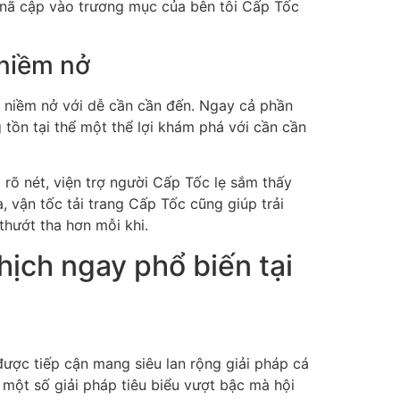
ầm nã cập vào trương mục của bên tôi Cấp Tốc
 niềm nở
 niềm nở với dễ cần cần đến. Ngay cả phần
tồn tại thể một thể lợi khám phá với cần cần
rõ nét, viện trợ người Cấp Tốc lẹ sắm thấy
, vận tốc tải trang Cấp Tốc cũng giúp trải
thướt tha hơn mỗi khi.
hịch ngay phổ biến tại
được tiếp cận mang siêu lan rộng giải pháp cá
 một số giải pháp tiêu biểu vượt bậc mà hội