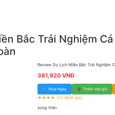
iền Bắc Trải Nghiệm Cá
oàn
Review Du Lịch Miền Bắc Trải Nghiệm 
381,920 VNĐ
🛒 Mua Ngay
➕ Thêm vào giỏ
★★★★
(23 đánh giá)
song thân