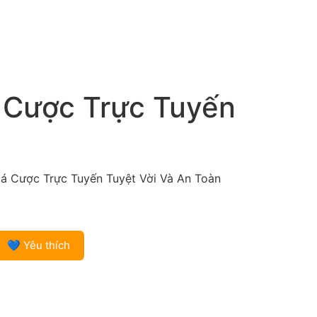
 Cược Trực Tuyến
Cá Cược Trực Tuyến Tuyệt Vời Và An Toàn
💙 Yêu thích