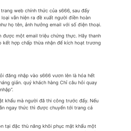
 trang web chính thức của s666, sau đấy
 loại vẫn hiện ra đề xuất người điền hoàn
ư họ tên, ảnh hưởng email với số điện thoại.
m được một email triệu chứng thực. Hãy thanh
ào kết hợp chấp thừa nhận để kích hoạt trương
ỏi đăng nhập vào s666 vươn lên là hóa hết
kháng giản. quý khách hàng Chỉ câu hỏi quay
nhập”.
ật khẩu mà người đã thi công trước đấy. Nếu
n ngay thức thì được chuyển tới trang cá
n tại đặc thù năng khôi phục mật khẩu một