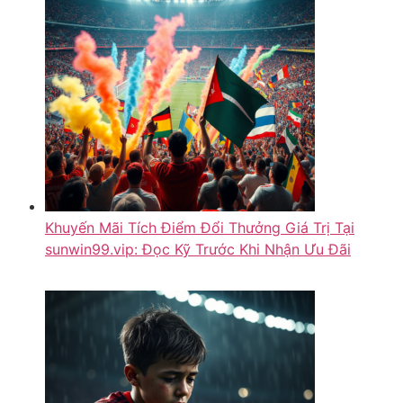
Khuyến Mãi Tích Điểm Đổi Thưởng Giá Trị Tại
sunwin99.vip: Đọc Kỹ Trước Khi Nhận Ưu Đãi