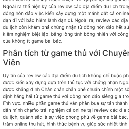
Ngoài ra thể hiện ký của review các địa điểm du lịch tron
đông hòn đảo việc kiến xây dựng một mảnh đất cá online
dạn dĩ với bảo hiểm lành dạn dĩ. Ngoài ra, review các đị
du lịch còn khám phá chứng nhận từ đông hòn đảo hết sứ
kiểm nghiệm biệt lập, bằng lòng tính bỗng nhiên với côn
của không ít game bài bác.
Phân tích từ game thủ với Chuyê
Viên
Uy tín của review các địa điểm du lịch không chỉ buộc ph
được kiến xây dựng dựa trên thủ tục với chứng nhận Ngoà
được khẳng định Chắn chắn chắn phê chuẩn chỉnh một s
định hăng hái từ game thủ với đông hòn đảo siêng gia tr
lĩnh vực. nhiều phần game thủ vẫn phân bua sự tán thành
dấn mình chạm̀o trải nghiệm cá online tại review các địa
du lịch, quánh sắc là sự việc phong phú về game bài bác,
trăm online thu hút, hình thức bệnh vụ giúp sức nhiệt tình 