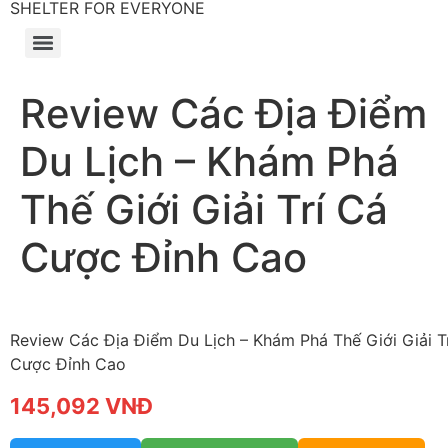
SHELTER FOR EVERYONE
Review Các Địa Điểm
Du Lịch – Khám Phá
Thế Giới Giải Trí Cá
Cược Đỉnh Cao
Review Các Địa Điểm Du Lịch – Khám Phá Thế Giới Giải T
Cược Đỉnh Cao
145,092 VNĐ