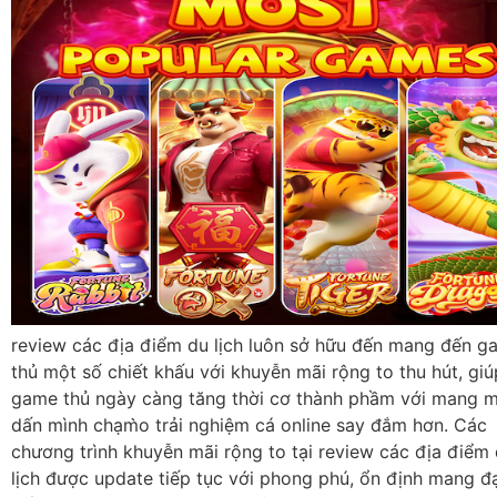
review các địa điểm du lịch luôn sở hữu đến mang đến g
thủ một số chiết khấu với khuyễn mãi rộng to thu hút, giú
game thủ ngày càng tăng thời cơ thành phầm với mang m
dấn mình chạm̀o trải nghiệm cá online say đắm hơn. Các
chương trình khuyễn mãi rộng to tại review các địa điểm
lịch được update tiếp tục với phong phú, ổn định mang đạ