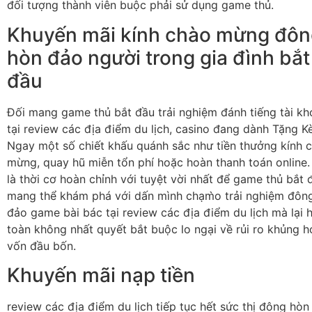
đối tượng thành viên buộc phải sử dụng game thủ.
Khuyến mãi kính chào mừng đôn
hòn đảo người trong gia đình bắt
đầu
Đối mang game thủ bắt đầu trải nghiệm đánh tiếng tài k
tại review các địa điểm du lịch, casino đang dành Tặng 
Ngay một số chiết khấu quánh sắc như tiền thưởng kính 
mừng, quay hũ miễn tổn phí hoặc hoàn thanh toán online
là thời cơ hoàn chỉnh với tuyệt vời nhất để game thủ bắt 
mang thể khám phá với dấn mình chạm̀o trải nghiệm đôn
đảo game bài bác tại review các địa điểm du lịch mà lại 
toàn không nhất quyết bắt buộc lo ngại về rủi ro khủng 
vốn đầu bốn.
Khuyến mãi nạp tiền
review các địa điểm du lịch tiếp tục hết sức thị đông hòn