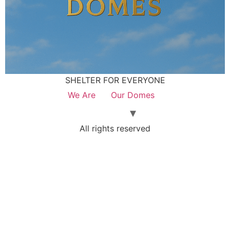
SHELTER FOR EVERYONE
We Are
Our Domes
All rights reserved