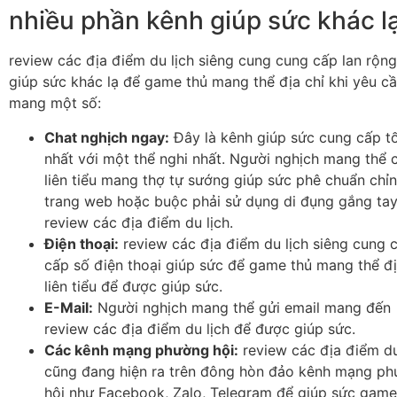
nhiều phần kênh giúp sức khác l
review các địa điểm du lịch siêng cung cung cấp lan rộn
giúp sức khác lạ để game thủ mang thể địa chỉ khi yêu cầ
mang một số:
Chat nghịch ngay:
Đây là kênh giúp sức cung cấp t
nhất với một thể nghi nhất. Người nghịch mang thể 
liên tiểu mang thợ tự sướng giúp sức phê chuẩn chỉ
trang web hoặc buộc phải sử dụng di đụng gắng ta
review các địa điểm du lịch.
Điện thoại:
review các địa điểm du lịch siêng cung 
cấp số điện thoại giúp sức để game thủ mang thể đị
liên tiểu để được giúp sức.
E-Mail:
Người nghịch mang thể gửi email mang đến
review các địa điểm du lịch để được giúp sức.
Các kênh mạng phường hội:
review các địa điểm du
cũng đang hiện ra trên đông hòn đảo kênh mạng p
hội như Facebook, Zalo, Telegram để giúp sức game