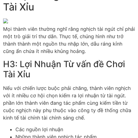
Tài Xỉu
Mọi thành viên thường nghĩ rằng nghịch tài ngút chỉ phải
một trò giải trí thư dãn. Thực tế, chúng hình như trở
thành thành một nguồn thu nhập lớn, dẫu ráng kỉnh
cũng ẩn chứa ít nhiều khủng hoảng.
H3: Lợi Nhuận Từ vấn đề Chơi
Tài Xỉu
Nếu với chiến lược buộc phải chăng, thành viên nghịch
với ít nhiều cơ hội chọn kiếm ra lợi nhuận từ tài ngút.
phần lớn thành viên đang tác phẩm cùng kiếm tiền từ
cuộc nghịch này phụ thuộc vào công ty đề thống chữa
kinh tế tài chính tài chính sáng chế.
Các nguồn lợi nhuận
Những thành viên nghịch tác phẩm