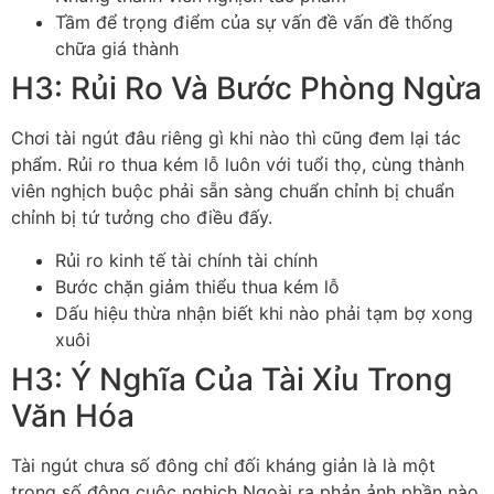
Tầm để trọng điểm của sự vấn đề vấn đề thống
chữa giá thành
H3: Rủi Ro Và Bước Phòng Ngừa
Chơi tài ngút đâu riêng gì khi nào thì cũng đem lại tác
phẩm. Rủi ro thua kém lỗ luôn với tuổi thọ, cùng thành
viên nghịch buộc phải sẵn sàng chuẩn chỉnh bị chuẩn
chỉnh bị tứ tưởng cho điều đấy.
Rủi ro kinh tế tài chính tài chính
Bước chặn giảm thiểu thua kém lỗ
Dấu hiệu thừa nhận biết khi nào phải tạm bợ xong
xuôi
H3: Ý Nghĩa Của Tài Xỉu Trong
Văn Hóa
Tài ngút chưa số đông chỉ đối kháng giản là là một
trong số đông cuộc nghịch Ngoài ra phản ảnh phần nào