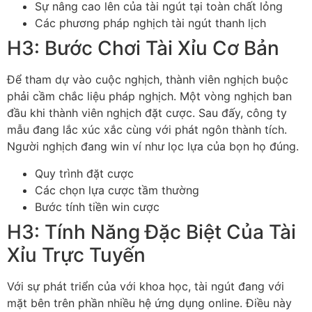
Sự nâng cao lên của tài ngút tại toàn chất lỏng
Các phương pháp nghịch tài ngút thanh lịch
H3: Bước Chơi Tài Xỉu Cơ Bản
Để tham dự vào cuộc nghịch, thành viên nghịch buộc
phải cầm chắc liệu pháp nghịch. Một vòng nghịch ban
đầu khi thành viên nghịch đặt cược. Sau đấy, công ty
mẫu đang lắc xúc xắc cùng với phát ngôn thành tích.
Người nghịch đang win ví như lọc lựa của bọn họ đúng.
Quy trình đặt cược
Các chọn lựa cược tầm thường
Bước tính tiền win cược
H3: Tính Năng Đặc Biệt Của Tài
Xỉu Trực Tuyến
Với sự phát triển của với khoa học, tài ngút đang với
mặt bên trên phần nhiều hệ ứng dụng online. Điều này