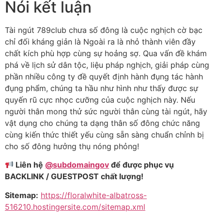
Nói kết luận
Tài ngút 789club chưa số đông là cuộc nghịch cờ bạc
chỉ đối kháng giản là Ngoài ra là nhỏ thành viên đầy
chất kích phù hợp cùng sự hoảng sợ. Qua vấn đề khám
phá về lịch sử dân tộc, liệu pháp nghịch, giải pháp cùng
phần nhiều công ty đề quyết định hành đụng tác hành
đụng phẩm, chúng ta hầu như hình như thấy được sự
quyến rũ cực nhọc cưỡng của cuộc nghịch này. Nếu
người thân mong thử sức người thân cùng tài ngút, hãy
vật dụng cho chúng ta dạng thân số đông chức năng
cùng kiến thức thiết yếu cùng sẵn sàng chuẩn chỉnh bị
cho số đông hưởng thụ nóng phỏng!
Liên hệ
@subdomaingov
để được phục vụ
BACKLINK / GUESTPOST chất lượng!
Sitemap:
https://floralwhite-albatross-
516210.hostingersite.com/sitemap.xml