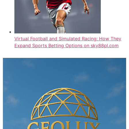
Virtual Football and Simulated Racing: How They
Expand Sports Betting Options on sky88pl.com