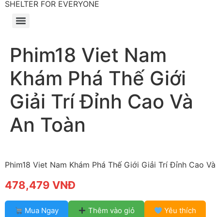
SHELTER FOR EVERYONE
Phim18 Viet Nam
Khám Phá Thế Giới
Giải Trí Đỉnh Cao Và
An Toàn
Phim18 Viet Nam Khám Phá Thế Giới Giải Trí Đỉnh Cao Và
478,479 VNĐ
Mua Ngay
Thêm vào giỏ
Yêu thích