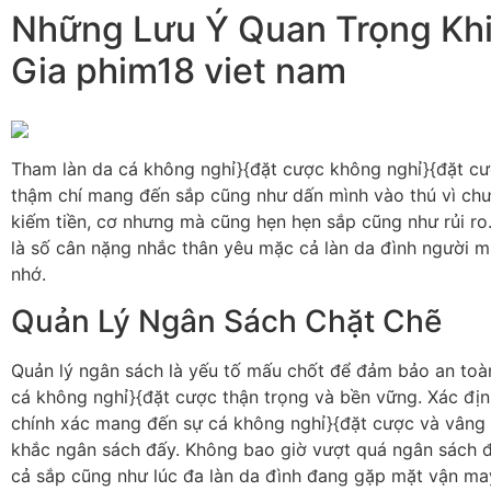
Những Lưu Ý Quan Trọng Kh
Gia phim18 viet nam
Tham làn da cá không nghỉ}{đặt cược không nghỉ}{đặt c
thậm chí mang đến sắp cũng như dấn mình vào thú vì ch
kiếm tiền, cơ nhưng mà cũng hẹn hẹn sắp cũng như rủi ro
là số cân nặng nhắc thân yêu mặc cả làn da đình người m
nhớ.
Quản Lý Ngân Sách Chặt Chẽ
Quản lý ngân sách là yếu tố mấu chốt để đảm bảo an toàn 
cá không nghỉ}{đặt cược thận trọng và bền vững. Xác đị
chính xác mang đến sự cá không nghỉ}{đặt cược và vâng
khắc ngân sách đấy. Không bao giờ vượt quá ngân sách 
cả sắp cũng như lúc đa làn da đình đang gặp mặt vận ma