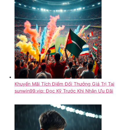
Khuyến Mãi Tích Điểm Đổi Thưởng Giá Trị Tại
sunwin99.vip: Đọc Kỹ Trước Khi Nhận Ưu Đãi