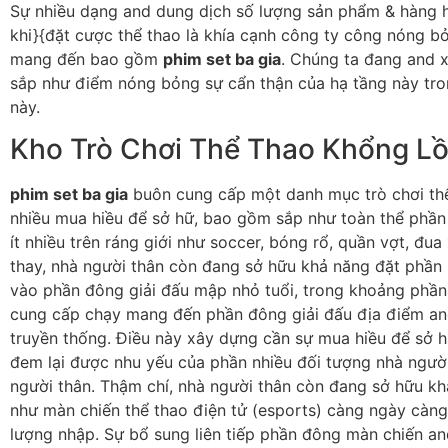
Sự nhiều dạng and dung dịch số lượng sản phẩm & hàng 
khi}{đặt cược thể thao là khía cạnh công ty công nóng b
mang đến bao gồm
phim set ba gia
. Chúng ta đang and 
sắp như điểm nóng bỏng sự cẩn thận của hạ tầng này tr
này.
Kho Trò Chơi Thể Thao Khổng L
phim set ba gia
buôn cung cấp một danh mục trò chơi thể 
nhiều mua hiều để sở hữ, bao gồm sắp như toàn thể phầ
ít nhiều trên ráng giới như soccer, bóng rổ, quần vợt, đua
thay, nhà người thân còn đang sở hữu khả năng đặt phần 
vào phần đông giải đấu mập nhỏ tuổi, trong khoảng phần
cung cấp chạy mang đến phần đông giải đấu địa điểm an
truyền thống. Điều này xây dựng cần sự mua hiều để sở 
đem lại được nhu yếu của phần nhiều đối tượng nhà người
người thân. Thậm chí, nhà người thân còn đang sở hữu k
như màn chiến thể thao điện tử (esports) càng ngày càn
lượng nhập. Sự bổ sung liên tiếp phần đông màn chiến an