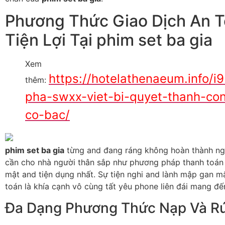
Phương Thức Giao Dịch An T
Tiện Lợi Tại phim set ba gia
Xem
https://hotelathenaeum.info/i
thêm:
pha-swxx-viet-bi-quyet-thanh-co
co-bac/
phim set ba gia
từng and đang ráng không hoàn thành ng
cần cho nhà người thân sắp như phương pháp thanh toá
mật and tiện dụng nhất. Sự tiện nghi and lành mập gan m
toán là khía cạnh vô cùng tất yêu phone liên đái mang đến d
Đa Dạng Phương Thức Nạp Và Rú