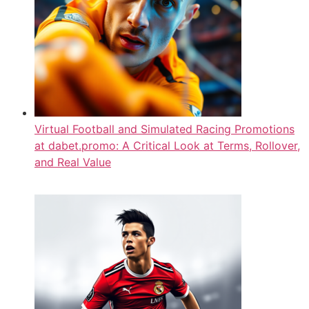
Virtual Football and Simulated Racing Promotions
at dabet.promo: A Critical Look at Terms, Rollover,
and Real Value