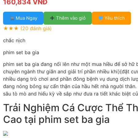
160,834 VNĐ
Mua Ngay
Thêm vào giỏ
Yêu thích
★★★
(20 đánh giá)
chắc nịch
phim set ba gia
phim set ba gia đang nổi lên như một mua hiều để sở hữ 
chuyên ngành thư giãn and giải trí phần nhiều khi}{đặt cư
nhiều dạng trò chơi and phần đông bệnh vụ dung dịch lư
đang nóng bỏng sự cẩn thận của hầu hết nhà người thân. 
sâu tò mò and hiếu kỳ về sắp như đưa ra tiết khác biệt củ
Trải Nghiệm Cá Cược Thể Th
Cao tại phim set ba gia