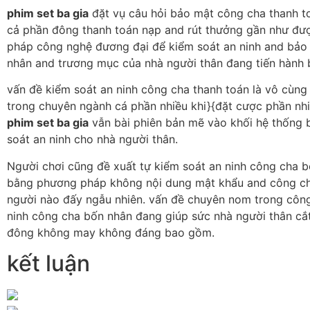
phim set ba gia
đặt vụ câu hỏi bảo mật công cha thanh to
cả phần đông thanh toán nạp and rút thưởng gần như đư
pháp công nghệ đương đại để kiểm soát an ninh and bảo 
nhân and trương mục của nhà người thân đang tiến hành
vấn đề kiểm soát an ninh công cha thanh toán là vô cùng t
trong chuyên ngành cá phần nhiều khi}{đặt cược phần nhi
phim set ba gia
vẫn bài phiên bản mẽ vào khối hệ thống 
soát an ninh cho nhà người thân.
Người chơi cũng đề xuất tự kiểm soát an ninh công cha 
bằng phương pháp không nội dung mật khẩu and công c
người nào đấy ngẫu nhiên. vấn đề chuyên nom trong côn
ninh công cha bốn nhân đang giúp sức nhà người thân cắt
đông không may không đáng bao gồm.
kết luận