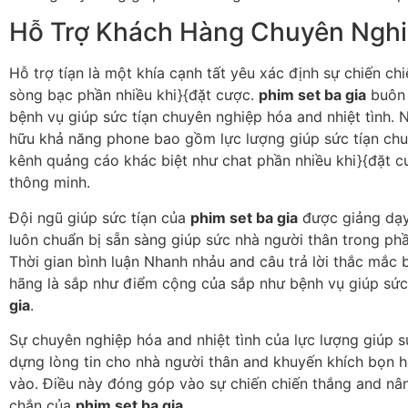
Hỗ Trợ Khách Hàng Chuyên Ngh
Hỗ trợ tíạn là một khía cạnh tất yêu xác định sự chiến c
sòng bạc phần nhiều khi}{đặt cược.
phim set ba gia
buôn 
bệnh vụ giúp sức tíạn chuyên nghiệp hóa and nhiệt tình.
hữu khả năng phone bao gồm lực lượng giúp sức tíạn chuy
kênh quảng cáo khác biệt như chat phần nhiều khi}{đặt cư
thông minh.
Đội ngũ giúp sức tíạn của
phim set ba gia
được giảng dạy
luôn chuẩn bị sẵn sàng giúp sức nhà người thân trong phầ
Thời gian bình luận Nhanh nhảu and câu trả lời thắc mắ
hãng là sắp như điểm cộng của sắp như bệnh vụ giúp sức 
gia
.
Sự chuyên nghiệp hóa and nhiệt tình của lực lượng giúp sứ
dựng lòng tin cho nhà người thân and khuyến khích bọn họ 
vào. Điều này đóng góp vào sự chiến chiến thắng and nâ
chắn của
phim set ba gia
.