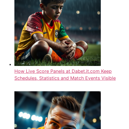
How Live Score Panels at Dabet.it.com Keep
Schedules, Statistics and Match Events Visible