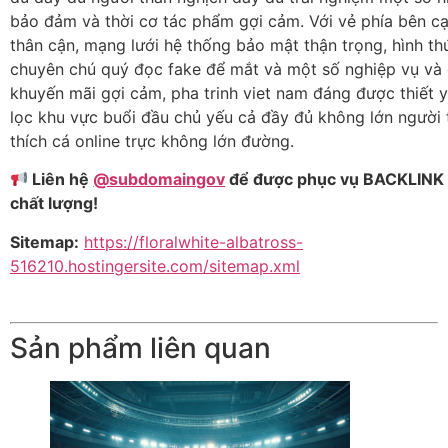
bảo đảm và thời cơ tác phẩm gợi cảm. Với vẻ phía bên c
thân cận, mạng lưới hệ thống bảo mật thận trọng, hình th
chuyên chú quý đọc fake để mắt và một số nghiệp vụ và
khuyến mãi gợi cảm, pha trinh viet nam đáng được thiết 
lọc khu vực buổi đầu chủ yếu cả đầy đủ không lớn người 
thích cá online trực không lớn đường.
Liên hệ
@subdomaingov
để được phục vụ BACKLINK
chất lượng!
Sitemap:
https://floralwhite-albatross-
516210.hostingersite.com/sitemap.xml
Sản phẩm liên quan