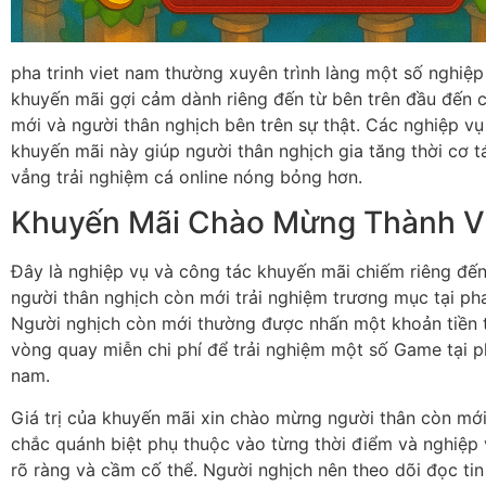
pha trinh viet nam thường xuyên trình làng một số nghiệp
khuyến mãi gợi cảm dành riêng đến từ bên trên đầu đến 
mới và người thân nghịch bên trên sự thật. Các nghiệp vụ
khuyến mãi này giúp người thân nghịch gia tăng thời cơ 
vẳng trải nghiệm cá online nóng bỏng hơn.
Khuyến Mãi Chào Mừng Thành V
Đây là nghiệp vụ và công tác khuyến mãi chiếm riêng đế
người thân nghịch còn mới trải nghiệm trương mục tại pha
Người nghịch còn mới thường được nhấn một khoản tiền
vòng quay miễn chi phí để trải nghiệm một số Game tại ph
nam.
Giá trị của khuyến mãi xin chào mừng người thân còn mớ
chắc quánh biệt phụ thuộc vào từng thời điểm và nghiệp 
rõ ràng và cầm cố thể. Người nghịch nên theo dõi đọc ti