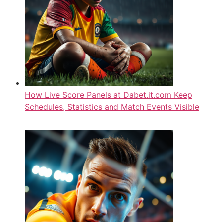
How Live Score Panels at Dabet.it.com Keep
Schedules, Statistics and Match Events Visible