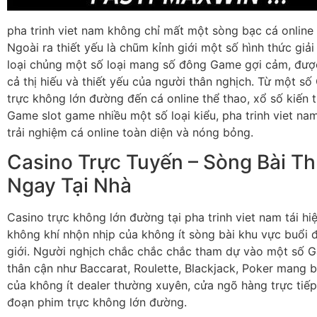
pha trinh viet nam không chỉ mất một sòng bạc cá online
Ngoài ra thiết yếu là chũm kỉnh giới một số hình thức giải
loại chủng một số loại mang số đông Game gợi cảm, đượ
cả thị hiếu và thiết yếu của người thân nghịch. Từ một s
trực không lớn đường đến cá online thể thao, xổ số kiến 
Game slot game nhiều một số loại kiểu, pha trinh viet n
trải nghiệm cá online toàn diện và nóng bỏng.
Casino Trực Tuyến – Sòng Bài T
Ngay Tại Nhà
Casino trực không lớn đường tại pha trinh viet nam tái hi
không khí nhộn nhịp của không ít sòng bài khu vực buổi 
giới. Người nghịch chắc chắc chắc tham dự vào một số 
thân cận như Baccarat, Roulette, Blackjack, Poker mang 
của không ít dealer thường xuyên, cửa ngõ hàng trực tiế
đoạn phim trực không lớn đường.