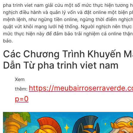
pha trinh viet nam giải cứu một số mức thực hiện tương 
nghịch điều hành và quản lý vốn và đặt online một biện 
mệnh lệnh, như ngừng tiền online, ngừng thời điểm nghịch
quật vứt khỏi mạng lưới hệ thống. Người nghịch nên thực
mức thực hiện này để đảm bảo trải nghiệm cá online thậ
bảo.
Các Chương Trình Khuyến M
Dẫn Từ pha trinh viet nam
Xem
https://meubairroserraverde.c
thêm:
p=0