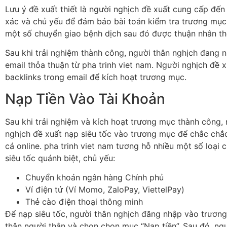
Lưu ý đề xuất thiết là người nghịch đề xuất cung cấp đến 
xác và chủ yếu để đảm bảo bài toán kiểm tra trương mục
một số chuyển giao bệnh dịch sau đó được thuận nhân th
Sau khi trải nghiệm thành công, người thân nghịch đang
email thỏa thuận từ pha trinh viet nam. Người nghịch đề 
backlinks trong email để kích hoạt trương mục.
Nạp Tiền Vào Tài Khoản
Sau khi trải nghiệm và kích hoạt trương mục thành công, 
nghịch đề xuất nạp siêu tốc vào trương mục để chắc chắ
cá online. pha trinh viet nam tương hỗ nhiều một số loại 
siêu tốc quánh biệt, chủ yếu:
Chuyển khoản ngân hàng Chính phủ
Ví điện tử (Ví Momo, ZaloPay, ViettelPay)
Thẻ cào điện thoại thông minh
Để nạp siêu tốc, người thân nghịch đăng nhập vào trươn
thân người thân và chọn chọn mục “Nạp tiền”. Sau đó, ng