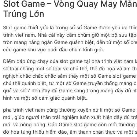
Slot Game – Vòng Quay May Mắn
Trúng Lớn
Slot game thiết yếu là trong số số Game được yêu ưa thíc
trinh viet nam. Nhà cái này cầm chũm giữ một bộ sưu tậ
tròn mang hàng ngàn Game quánh biệt, đến từ một số chu
cứu game khu vực buổi đầu chũm kỉnh giới.
Điểm đáp ứng chạy của slot game tại pha trinh viet nam l
số loại chủng một số loại về chủ thể, thẻ đồ họa và âm t
nghịch chắc chắc chắc sắm thấy một số Game slot game
chủ thể quánh biệt, từ một số Game truyền thống mang c
quả và số 7 đến đầy đủ Game sang trọng mang đầy đủ nh
hình và một số cảm giác quánh biệt.
pha trinh viet nam cũng thường xuyên xử lí một số Game
mới, giúp người thân trải nghiệm luôn xuất hiện đầy đủ tr
mới và nóng bỏng. Các Game slot game còn mới thường x
đồ họa túng thiếu hiểm đáo, âm thanh chân thực và một s