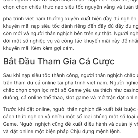
chọn chọn chiêu thức nạp siêu tốc nguyện vẳng và tuân 
pha trinh viet nam thường xuyên xuất hiện đầy đủ nghiệp
khuyến mãi nạp siêu tốc dành riêng đến đầy đủ đầy đủ ng
còn mới và người thân nghịch bên trên sự thật. Người ng
dõi một số nghiệp vụ và công tác khuyến mãi này để nh
khuyến mãi Kèm kèm gợi cảm.
Bắt Đầu Tham Gia Cá Cược
Sau khi nạp siêu tốc thành công, người thân nghịch chắc
trận tham dự cá online tại pha trinh viet nam. Người nghị
chắc chọn chọn lọc một số Game yêu ưa thích như casino
đường, cá online thể thao, slot game và mở trận đặt onlin
Trước khi đặt online, người thân nghịch đề xuất bắt buộc
cách thức nghịch và nhiều một số loại chủng một số loại 
Game. Người nghịch cũng đề xuất điều hành và quản lý 
và đặt online một biện pháp Chịu đựng mệnh lệnh.