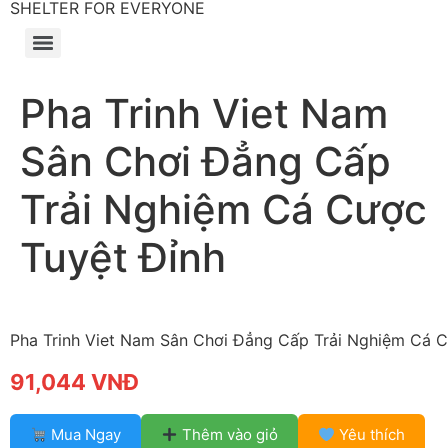
SHELTER FOR EVERYONE
Pha Trinh Viet Nam
Sân Chơi Đẳng Cấp
Trải Nghiệm Cá Cược
Tuyệt Đỉnh
Pha Trinh Viet Nam Sân Chơi Đẳng Cấp Trải Nghiệm Cá C
91,044 VNĐ
Mua Ngay
Thêm vào giỏ
Yêu thích