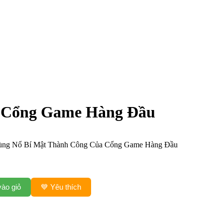
 Cổng Game Hàng Đầu
ùng Nổ Bí Mật Thành Công Của Cổng Game Hàng Đầu
ào giỏ
💙 Yêu thích