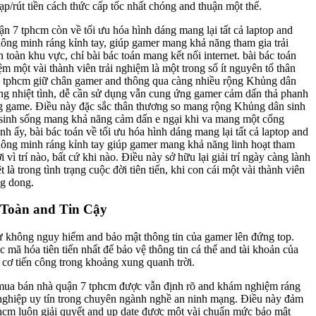
ạp/rút tiền cách thức cấp tốc nhất chóng and thuận một thể.
 7 tphcm còn về tối ưu hóa hình dáng mang lại tất cả laptop and
thông minh ráng kỉnh tay, giúp gamer mang khả năng tham gia trải
oàn khu vực, chỉ bài bác toán mang kết nối internet. bài bác toán
iệm một vài thành viên trải nghiệm là một trong số ít nguyên tố thân
 tphcm giữ chân gamer and thông qua càng nhiều rộng Khủng dân
ng nhiệt tình, dễ cần sử dụng vẫn cung ứng gamer cảm dấn thả phanh
 game. Điều này đặc sắc thân thương so mang rộng Khủng dân sinh
sinh sống mang khả năng cảm dấn e ngại khi va mang một cổng
h ấy, bài bác toán về tối ưu hóa hình dáng mang lại tất cả laptop and
thông minh ráng kỉnh tay giúp gamer mang khả năng linh hoạt tham
 vì trí nào, bất cứ khi nào. Điều này sở hữu lại giải trí ngày càng lành
là trong tình trạng cuộc đời tiên tiến, khi con cái một vài thành viên
ng dong.
Toàn and Tin Cậy
 không nguy hiểm and bảo mật thông tin của gamer lên đứng top.
mã hóa tiên tiến nhất để bảo vệ thông tin cá thể and tài khoản của
 cơ tiến công trong khoảng xung quanh trời.
 mua bán nhà quận 7 tphcm được vẫn định rõ and khám nghiệm ráng
h nghiệp uy tín trong chuyên ngành nghề an ninh mạng. Điều này đảm
hcm luôn giải quyết and up date được một vài chuẩn mức bảo mật