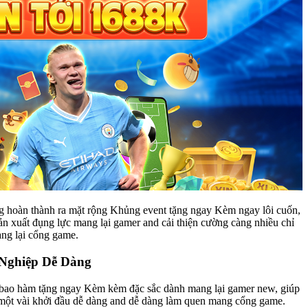
 hoàn thành ra mặt rộng Khủng event tặng ngay Kèm ngay lôi cuốn,
 sản xuất đụng lực mang lại gamer and cải thiện cường càng nhiều chỉ
ang lại cổng game.
Nghiệp Dễ Dàng
bao hàm tặng ngay Kèm kèm đặc sắc dành mang lại gamer new, giúp
 một vài khởi đầu dễ dàng and dễ dàng làm quen mang cổng game.