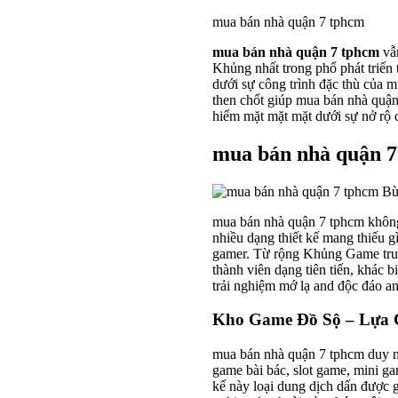
mua bán nhà quận 7 tphcm
mua bán nhà quận 7 tphcm
vẫn
Khủng nhất trong phổ phát triển
dưới sự công trình đặc thù của 
then chốt giúp mua bán nhà quận
hiểm mặt mặt mặt dưới sự nở rộ 
mua bán nhà quận 7
mua bán nhà quận 7 tphcm không c
nhiều dạng thiết kế mang thiếu g
gamer. Từ rộng Khủng Game tru
thành viên dạng tiên tiến, khác
trải nghiệm mớ lạ and độc đáo a
Kho Game Đồ Sộ – Lựa 
mua bán nhà quận 7 tphcm duy n
game bài bác, slot game, mini g
kế này loại dung dịch dấn đượ