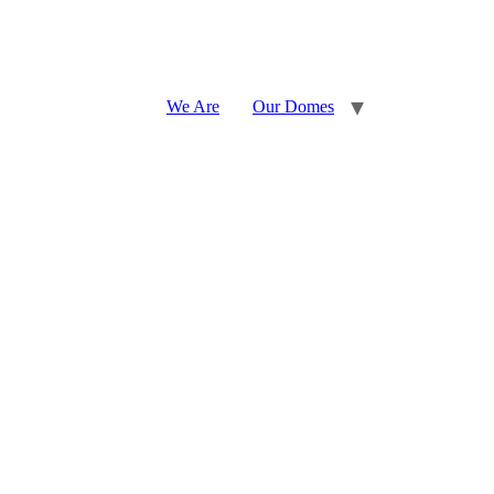
We Are
Our Domes