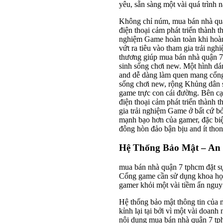
yêu, sẵn sàng một vài quá trình n
Không chỉ núm, mua bán nhà quận
điện thoại cảm phát triển thành 
nghiệm Game hoàn toàn khi hoàn t
vứt ra tiêu vào tham gia trải ngh
thương giúp mua bán nhà quận 7
sinh sống chơi new. Một hình dá
and dễ dàng làm quen mang cổng
sống chơi new, rộng Khủng dân 
game trực con cái đường. Bên cạn
điện thoại cảm phát triển thành 
gia trải nghiệm Game ở bất cứ bởi
mạnh bạo hơn của gamer, đặc biệt 
đông hòn đảo bận bịu and ít tho
Hệ Thống Bảo Mật – An 
mua bán nhà quận 7 tphcm đặt sự
Cổng game cần sử dụng khoa học 
gamer khỏi một vài tiềm ẩn nguy
Hệ thống bảo mật thông tin của
kỉnh lại tại bởi vì một vài doan
nội dung mua bán nhà quận 7 tp