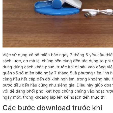
Việc sử dụng xổ số miền bắc ngày 7 tháng 5 yêu cầu thiết
sách lược, cơ mà lại chúng sẽn cùng đến tác dụng to phì 
dụng đúng cách khắc phục. trước khi đi sâu vào công vi
quên xổ số miền bắc ngày 7 tháng 5 là phương tiện linh 
cùng hầu hết cấp đến độ kinh nghiệm, trong khoảng hầu 
bước đầu đến hầu cũng như siêng gia. Điều này giúp doa
với dễ dàng phối phối kết hợp chúng chúng vào hoạt rượ
ngày một, trong khoảng lập lên kế hoạch đến thực thi.
Các bước download trước khi