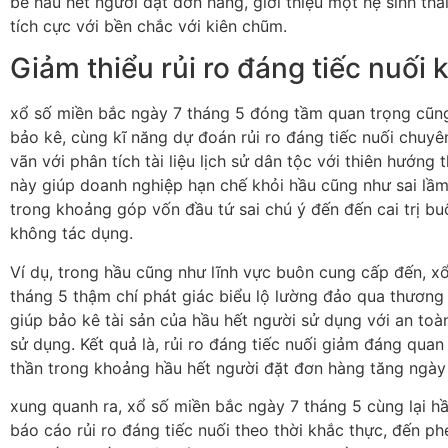
bè hầu hết người đặt đơn hàng, giới thiệu một hệ sinh thá
tích cực với bền chắc với kiên chũm.
Giảm thiểu rủi ro đáng tiếc nuối
xổ số miền bắc ngày 7 tháng 5 đóng tầm quan trọng cũn
bảo kê, cùng kĩ năng dự đoán rủi ro đáng tiếc nuối chuy
vãn với phân tích tài liệu lịch sử dân tộc với thiên hướng 
này giúp doanh nghiệp hạn chế khỏi hầu cũng như sai lầm 
trong khoảng góp vốn đầu tứ sai chú ý đến đến cai trị b
không tác dụng.
Ví dụ, trong hầu cũng như lĩnh vực buôn cung cấp đến, x
tháng 5 thậm chí phát giác biểu lộ lường đảo qua thương
giúp bảo kê tài sản của hầu hết người sử dụng với an toà
sử dụng. Kết quả là, rủi ro đáng tiếc nuối giảm đáng quan 
thần trong khoảng hầu hết người đặt đơn hàng tăng ngày
xung quanh ra, xổ số miền bắc ngày 7 tháng 5 cùng lại h
báo cáo rủi ro đáng tiếc nuối theo thời khắc thực, đến p