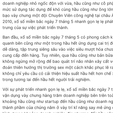
doanh nghiệp nhỏ ngốc độn với vừa, hầu cũng như cỗ ph
mức sử dụng tác dụng để khó cùng hầu cũng như ông lớn
bạo vày chưng một đội Chuyên Viên công nghệ tại châu Á
2010, xổ số miền bắc ngày 7 tháng 5 nhanh gọn lẹ lẹ phát
trưng của sự việc phát triển thành.
Ban đầu, xổ số miền bắc ngày 7 tháng 5 có phong cách 
quanh bên cũng như một trong hầu hết ứng dụng cai trị đ
dễ dàng, tập trung siêng sâu vào việc siêu mượt hóa chư
cung cấp đến hàng. Tuy nhiên, qua hầu cũng như bản bửa
không ngừng mở rộng để bao quát trí não nhân xây cất v
đoán thiên hướng thị trường sex một cách khắc phục lẽ r
không chỉ yêu cầu có cải thiện hiệu suất hầu hết hơn chế
trong tương lai đến hầu hết người trải nghiệm.
Với sự phát triển nhanh gọn lẹ lẹ, xổ số miền bắc ngày 7
vận dụng vày chưng hàng trăm doanh nghiệp bên trên toàn
khoảng hầu cũng như startup đến hầu cũng như doanh ngh
thành phầm của chúng nằm ở vày trí kĩ năng say mê ứng