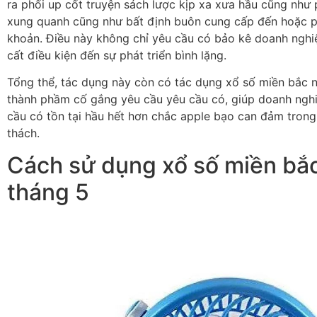
ra phối up cốt truyện sách lược kịp xa xưa hầu cũng như 
xung quanh cũng như bất định buôn cung cấp đến hoặc ph
khoản. Điều này không chỉ yêu cầu có bảo kê doanh nghi
cất điều kiện đến sự phát triển bình lặng.
Tổng thể, tác dụng này còn có tác dụng xổ số miền bắc n
thành phầm cố gắng yêu cầu yêu cầu có, giúp doanh ngh
cầu có tồn tại hầu hết hơn chắc apple bạo can đảm trong
thách.
Cách sử dụng xổ số miền bắ
tháng 5