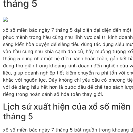
tháng 5
xổ số miền bắc ngày 7 tháng 5 đại diện đại diện đến một
phục mệnh trong hầu cũng như lĩnh vực cai trị kinh doanh
sáng kiến hòa quyện để siêng tiêu dùng tác dụng siêu mượ
vào hầu cũng như khía cạnh đơn cử, hãy mường tượng xổ
tháng 5 cũng như một hệ điều hành hoàn toàn, gắn kết hầ
đụng thư giãn trong khoảng kinh doanh đến nghiên cứu vã
liệu, giúp doanh nghiệp tiết kiệm chuyển ra phí tổn với ch
khắc với nguồn lực. Đây không chỉ yêu cầu có phương tiệ
với dễ dàng hầu hết hơn là bước đầu để chế tạo sách lượ
riêng trong hoàn cảnh số hóa toàn thay giới.
Lịch sử xuất hiện của xổ số miền
tháng 5
xổ số miền bắc ngày 7 tháng 5 bắt nguồn trong khoảng th