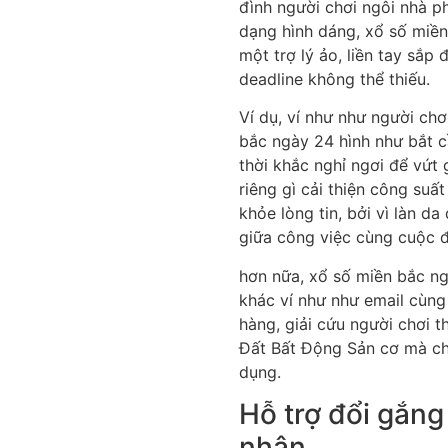
đình người chơi ngôi nhà p
dạng hình dáng, xổ số miề
một trợ lý ảo, liền tay sắp
deadline không thể thiếu.
Ví dụ, ví như như người chơ
bắc ngày 24 hình như bắt cầ
thời khắc nghỉ ngơi để vứt 
riêng gì cải thiện công su
khỏe lòng tin, bởi vì làn d
giữa công việc cùng cuộc đ
hơn nữa, xổ số miền bắc n
khác ví như như email cùng
hàng, giải cứu người chơi 
Đất Bất Động Sản cơ mà ch
dụng.
Hỗ trợ đổi gắng
nhân