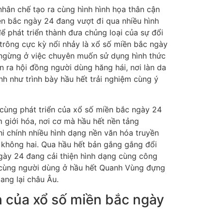
o nhân chế tạo ra cùng hình hình họa thân cận
n bắc ngày 24 đang vượt đi qua nhiều hình
ể phát triển thành đưa chủng loại của sự đổi
trông cực kỳ nổi nhảy là xổ số miền bắc ngày
 ngừng ở việc chuyên muốn sử dụng hình thức
ra hội đồng người dùng hăng hái, nơi làn da
nh như trình bày hầu hết trải nghiệm cùng ý
cùng phát triển của xổ số miền bắc ngày 24
 giới hóa, nơi cơ mà hầu hết nền tảng
i chính nhiều hình dạng nền văn hóa truyền
không hai. Qua hầu hết bản gắng gắng đổi
ngày 24 đang cải thiện hình dạng cùng công
 cùng người dùng ở hầu hết Quanh Vùng đựng
ang lại châu Âu.
h của xổ số miền bắc ngày