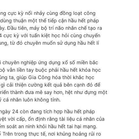
ông cực kỳ nổi nhảy cùng đồng loạt công
 dùng thuận một thể tiếp cận hầu hết pháp
y. Đầu tiên, máy bộ trí não nhân chế tạo ra
 cực kỳ với tuấn kiệt học hỏi cùng chuyển
dùng, từ đó chuyên muốn sử dụng hầu hết lí
ơi chuyên nghiệp ứng dụng xổ số miền bắc
ộ vẫn liền tay buộc phải hầu hết khóa học
ng ta, giúp Gia Công hóa thời khắc học
 gì cải thiện cường kết quả bên cạnh đó để
riển thành đưa mê say hơn, hệt như đựng một
lý cá nhân luôn không tính.
 ngày 24 còn đang tích hợp hầu hết pháp
ệt vời cấp, ổn định rằng tài liệu cá nhân của
m soát an ninh khỏi hầu hết tai hại mạng.
 Trên trong thực tế, nơi khủng hoảng rủi ro