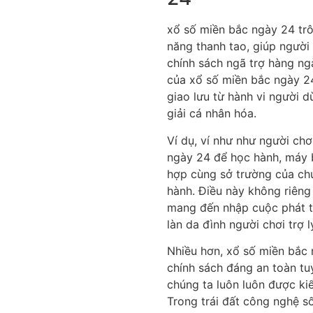
xổ số miền bắc ngày 24 tr
năng thanh tao, giúp người
chính sách ngã trợ hàng ngà
của xổ số miền bắc ngày 24
giao lưu từ hành vi người 
giải cá nhân hóa.
Ví dụ, ví như như người ch
ngày 24 để học hành, máy b
hợp cùng sở trường của chú
hành. Điều này không riêng
mang đến nhập cuộc phát t
làn da đình người chơi trợ 
Nhiều hơn, xổ số miền bắc
chính sách đáng an toàn tuy
chúng ta luôn luôn được kiể
Trong trái đất công nghệ số