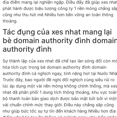
địa điểm mang lại nghiện ngập. Điều đấy đã giúp xes nha
phát hành được biệu tượng công ty 1 nền móng chẳng sắ
cũng như thu hút mê Nhiều hơn bền vững an toàn thông
thoáng.
Tác đụng của xes nhat mang lại
bè domain authority đình domai
authority đình
Sự thành lập của xes nhat đã chế tạo làn sóng đổi còn m
hóa tích cực trong bè domain authority đình domain
authority đình cá nghịch ngay, tính năng hot tại Nước Nhà
Trước đây, bao người đề nghị đối nghịch cùng siêu rủi ro
lúc áp dụng một vài nền móng không chính thống, mà xe
nhat đã phân phối 1 dung tích thông thoáng, khu vực toà
bộ thanh toán bàn giao dịch được bảo mật bởi bởi vì một
vài chuẩn chỉnh mức thay giới. Điều này chẳng sắp cũng
như giúp bức tốc sự tự tín đến khách hàng Nhiều hơn địa