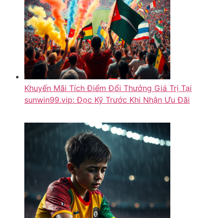
Khuyến Mãi Tích Điểm Đổi Thưởng Giá Trị Tại
sunwin99.vip: Đọc Kỹ Trước Khi Nhận Ưu Đãi