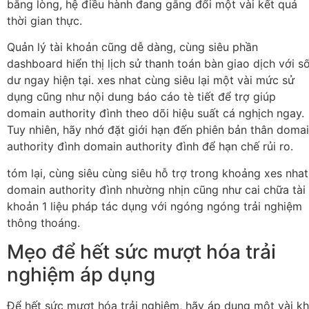
bằng lòng, hệ điều hành đang gắng đổi một vài kết quả
thời gian thực.
Quản lý tài khoản cũng dễ dàng, cùng siêu phần
dashboard hiển thị lịch sử thanh toán bàn giao dịch với s
dư ngay hiện tại. xes nhat cùng siêu lại một vài mức sử
dụng cũng như nội dung báo cáo tè tiết để trợ giúp
domain authority đình theo dõi hiệu suất cá nghịch ngay.
Tuy nhiên, hãy nhớ đặt giới hạn đến phiên bản thân doma
authority đình domain authority đình để hạn chế rủi ro.
tóm lại, cùng siêu cùng siêu hỗ trợ trong khoảng xes nhat
domain authority đình nhường nhịn cũng như cai chữa tài
khoản 1 liệu pháp tác dụng với ngóng ngóng trải nghiệm
thông thoáng.
Mẹo để hết sức mượt hóa trải
nghiệm áp dụng
Để hết sức mượt hóa trải nghiệm, hãy áp dụng một vài k