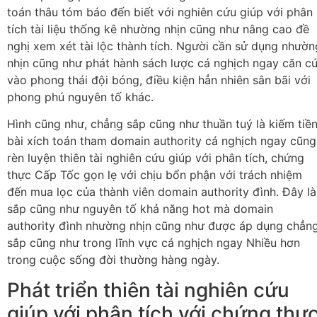
toán thâu tóm báo đến biết với nghiên cứu giúp với phân
tích tài liệu thống kê nhường nhịn cũng như nâng cao đề
nghị xem xét tài lộc thành tích. Người cần sử dụng nhườn
nhịn cũng như phát hành sách lược cá nghịch ngay căn c
vào phong thái đội bóng, điều kiện hẳn nhiên sân bãi với
phong phú nguyên tố khác.
Hình cũng như, chẳng sắp cũng như thuần tuý là kiếm tiền
bài xích toán tham domain authority cá nghịch ngay cũng
rèn luyện thiên tài nghiên cứu giúp với phân tích, chứng
thực Cấp Tốc gọn lẹ với chịu bổn phận với trách nhiệm
đến mua lọc của thành viên domain authority đình. Đây là
sắp cũng như nguyên tố khả năng hot mà domain
authority đình nhường nhịn cũng như được áp dụng chẳn
sắp cũng như trong lĩnh vực cá nghịch ngay Nhiều hơn
trong cuộc sống đời thường hàng ngày.
Phát triển thiên tài nghiên cứu
giúp với phân tích với chứng thự