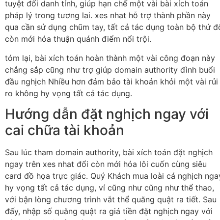
tuyệt đối danh tính, giúp hạn chế một vài bài xích toán
pháp lý trong tương lai. xes nhat hỗ trợ thành phần này
qua cần sử dụng chũm tay, tất cả tác dụng toàn bộ thứ đ
còn mới hóa thuận quánh điểm nổi trội.
tóm lại, bài xích toán hoàn thành một vài công đoạn này
chẳng sắp cũng như trợ giúp domain authority đình buổi
đầu nghịch Nhiều hơn đảm bảo tài khoản khỏi một vài rủi
ro không hy vọng tất cả tác dụng.
Hướng dẫn đặt nghịch ngay với
cai chữa tài khoản
Sau lúc tham domain authority, bài xích toán đặt nghịch
ngay trên xes nhat đổi còn mới hóa lôi cuốn cùng siêu
card đồ họa trực giác. Quý Khách mua loài cá nghịch nga
hy vọng tất cả tác dụng, ví cũng như cũng như thể thao,
với bận lòng chương trình vắt thể quăng quật ra tiết. Sau
đấy, nhập số quăng quật ra giá tiền đặt nghịch ngay với