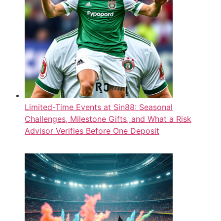
Limited-Time Events at Sin88: Seasonal
Challenges, Milestone Gifts, and What a Risk
Advisor Verifies Before One Deposit