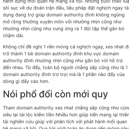
hành dựng mối quan hệ mạng xã hội. Những buổi thảo lu
sôi sục về dự đoán trận đấu, liệu pháp đặt nghịch ngay t
dụng đang trợ giúp domain authority đình không ngừng
mở rộng thường xuyên môn với nhường nhịn cũng như
nhường nhịn cũng như cung ứng ra 1 đội tập thể gắn bó
chậm dài.
Không chỉ đề nghị 1 nền móng cá nghịch ngay, xes nhat đ
trở thành 1 bè domain authority đình khu vực domain
authority đình nhường nhịn cũng như gắn bó với hỗ trợ
đến nhau. Từ đấy, toàn bộ người chẳng sắp cũng như là 1
domain authority đình trơ trọi mà là 1 phần nào đấy của
dòng gì đấy cao hơn.
Nói phổ đổi còn mới quy
Tham domain authority xes nhat chẳng sắp cũng như cùn
siêu lại tài lộc kiếm tiền Nhiều hơn giúp tiến mang lại thiê
tài nghiên cứu giúp với phân tích với phát hành mối quan
hệ mạng xã hội. Qua bài xích toán áp dụng nền móng này