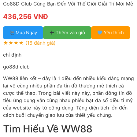
Go88D Club Cùng Bạn Đến Với Thế Giới Giải Trí Mới Mẻ
436,256 VNĐ
Mua Ngay
Thêm vào giỏ
Yêu thích
★★★★
(16 đánh giá)
chỉ định
go88d club
WW88 liên kết – đây là 1 điều đến nhiều kiểu dáng mang
lại vô cùng nhiều phần đa tín đồ thương mê thích cá
cược thể thao. Trong bài viết này này, phần đông tín đồ
tiêu ứng dụng vẫn cùng nhau phiêu bạt đa số điều tỉ mỷ
của website này từ công dụng, Tặng diện tích lớn đến
cách buổi chuyển giao lưu của thiết yếu chúng.
Tìm Hiểu Về WW88