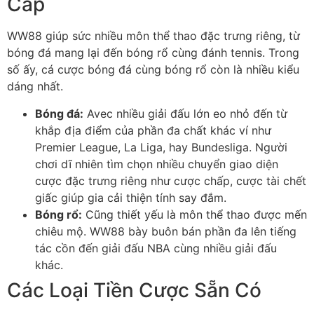
Cấp
WW88 giúp sức nhiều môn thể thao đặc trưng riêng, từ
bóng đá mang lại đến bóng rổ cùng đánh tennis. Trong
số ấy, cá cược bóng đá cùng bóng rổ còn là nhiều kiểu
dáng nhất.
Bóng đá:
Avec nhiều giải đấu lớn eo nhỏ đến từ
khắp địa điểm của phần đa chất khác ví như
Premier League, La Liga, hay Bundesliga. Người
chơi dĩ nhiên tìm chọn nhiều chuyển giao diện
cược đặc trưng riêng như cược chấp, cược tài chết
giấc giúp gia cải thiện tính say đắm.
Bóng rổ:
Cũng thiết yếu là môn thể thao được mến
chiêu mộ. WW88 bày buôn bán phần đa lên tiếng
tác cồn đến giải đấu NBA cùng nhiều giải đấu
khác.
Các Loại Tiền Cược Sẵn Có