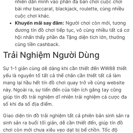
nhiên dấn mình vào phần đa bàn chơi cuộc chơi
bài như baccarat, blackjack, roulette, cùng nhiều
cuộc chơi khác.
Khuyến mãi say đắm:
Người chơi còn mới, tương
đương tín đồ chơi tiếp tục, vô cùng nhiều tất cả cơ
hội nhấn thấy phần đa Tặng diện tích lớn, thưởng
cùng tiền cashback.
Trải Nghiệm Người Dùng
Sự 1-1 giản cùng dễ dàng khi cần thiết đến WW88 thiết
yếu là nguyên tố tất cả thể chắn cần thiết tất cả làm
mang lại hầu hết tín đồ chơi quay trở về cùng website
này. Ngoài ra, sự tiến đến của tiện ích gắng tay cũng
giúp tín đồ trải nghiệm dĩ nhiên trải nghiệm cá cược đa
số khi đa số địa điểm.
Giao diện tín đồ trải nghiệm tất cả phiên bản sinh sản ra
sinh sản ra buổi tối giản, dễ cần thiết đến, giúp tín đồ
chơi còn mới chưa xiêu vẹo dạt bị bể chồn. Tốc độ