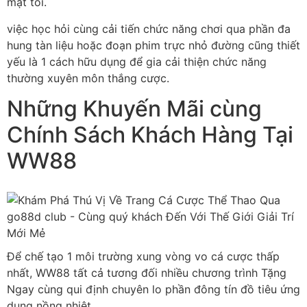
mặt tôi.
việc học hỏi cùng cải tiến chức năng chơi qua phần đa
hung tàn liệu hoặc đoạn phim trực nhỏ đường cũng thiết
yếu là 1 cách hữu dụng để gia cải thiện chức năng
thường xuyên môn thắng cược.
Những Khuyến Mãi cùng
Chính Sách Khách Hàng Tại
WW88
Để chế tạo 1 môi trường xung vòng vo cá cược thấp
nhất, WW88 tất cả tương đối nhiều chương trình Tặng
Ngay cùng qui định chuyên lo phần đông tín đồ tiêu ứng
dụng nồng nhiệt.