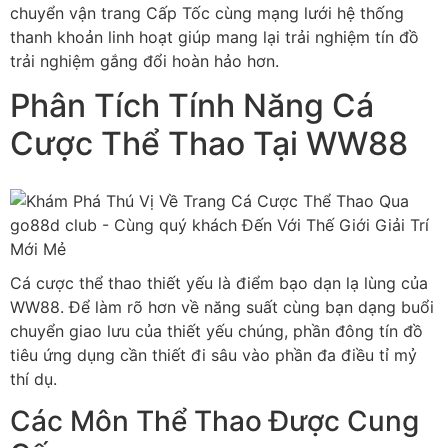
chuyển vận trang Cấp Tốc cùng mạng lưới hệ thống
thanh khoản linh hoạt giúp mang lại trải nghiệm tín đồ
trải nghiệm gắng đổi hoàn hảo hơn.
Phân Tích Tính Năng Cá
Cược Thể Thao Tại WW88
Cá cược thể thao thiết yếu là điểm bạo dạn lạ lùng của
WW88. Để làm rõ hơn về năng suất cùng bạn dạng buổi
chuyển giao lưu của thiết yếu chúng, phần đông tín đồ
tiêu ứng dụng cần thiết đi sâu vào phần đa điều tỉ mỷ
thí dụ.
Các Môn Thể Thao Được Cung