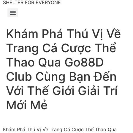
SHELTER FOR EVERYONE
Khám Phá Thú Vị Về
Trang Cá Cược Thể
Thao Qua Go88D
Club Cùng Bạn Đến
Với Thế Giới Giải Trí
Mới Mẻ
Khám Phá Thú Vị Về Trang Cá Cược Thể Thao Qua