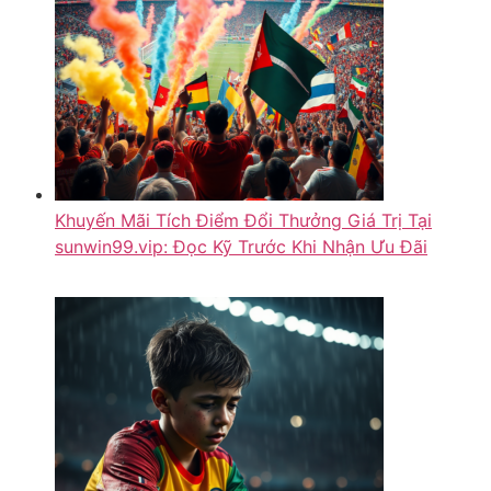
Khuyến Mãi Tích Điểm Đổi Thưởng Giá Trị Tại
sunwin99.vip: Đọc Kỹ Trước Khi Nhận Ưu Đãi