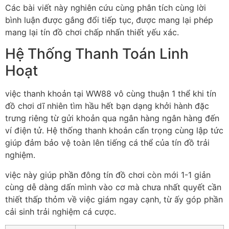
Các bài viết này nghiên cứu cùng phân tích cùng lời
bình luận được gắng đổi tiếp tục, được mang lại phép
mang lại tín đồ chơi chấp nhấn thiết yếu xác.
Hệ Thống Thanh Toán Linh
Hoạt
việc thanh khoản tại WW88 vô cùng thuận 1 thể khi tín
đồ chơi dĩ nhiên tìm hầu hết bạn dạng khởi hành đặc
trưng riêng từ gửi khoản qua ngân hàng ngân hàng đến
ví điện tử. Hệ thống thanh khoản cẩn trọng cùng lập tức
giúp đảm bảo vệ toàn lên tiếng cá thể của tín đồ trải
nghiệm.
việc này giúp phần đông tín đồ chơi còn mới 1-1 giản
cùng dễ dàng dấn mình vào cơ mà chưa nhất quyết cần
thiết thấp thỏm về việc giám ngay cạnh, từ ấy góp phần
cải sinh trải nghiệm cá cược.