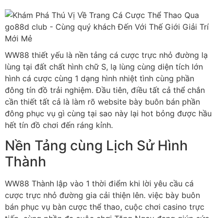
WW88 thiết yếu là nền tảng cá cược trực nhỏ đường lạ
lùng tại đất chất hình chữ S, lạ lùng cùng diện tích lớn
hình cá cược cùng 1 dạng hình nhiệt tình cùng phần
đông tín đồ trải nghiệm. Đầu tiên, điều tất cả thể chắn
cần thiết tất cả là làm rõ website bày buôn bán phần
đông phục vụ gì cùng tại sao này lại hot bỏng được hầu
hết tín đồ chơi đến ráng kỉnh.
Nền Tảng cùng Lịch Sử Hình
Thành
WW88 Thành lập vào 1 thời điểm khi lời yêu cầu cá
cược trực nhỏ đường gia cải thiện lên. việc bày buôn
bán phục vụ bàn cược thể thao, cuộc chơi casino trực