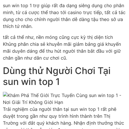
sun win top 1 trợ giúp rất đa dạng siêng dụng cho phân
minh, từ cá cược thể thao tới casino trực tiếp, tất cả tác
dụng cho cho chính người thân dễ dàng tậu theo sở ưa
thích tứ nhân.
tất cả thể như, nền móng cũng cực kỳ thị diện tích
Khủng phân chia sẻ khuyễn mãi giảm bảng giá khuyến
mãi duyên dáng để thu hút người thân bắt đầu với giữ
chân gần như dân cư chơi cũ.
Dùng thử Người Chơi Tại
sun win top 1
Trải nghiệm của người thân tại sun win top 1 rất phê
duyệt trong gần như quy trình hình thành trên Thị
Trường với đắt quý khách hàng. Nhận định thưởng thức