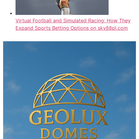
Virtual Football and Simulated Racing: How They
Expand Sports Betting Options on sky88pl.com