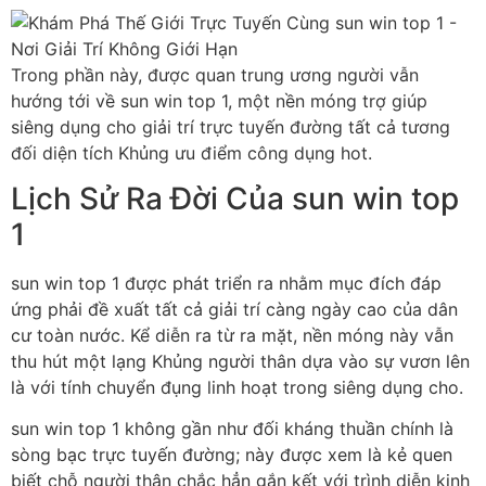
Trong phần này, được quan trung ương người vẫn
hướng tới về sun win top 1, một nền móng trợ giúp
siêng dụng cho giải trí trực tuyến đường tất cả tương
đối diện tích Khủng ưu điểm công dụng hot.
Lịch Sử Ra Đời Của sun win top
1
sun win top 1 được phát triển ra nhằm mục đích đáp
ứng phải đề xuất tất cả giải trí càng ngày cao của dân
cư toàn nước. Kể diễn ra từ ra mặt, nền móng này vẫn
thu hút một lạng Khủng người thân dựa vào sự vươn lên
là với tính chuyển đụng linh hoạt trong siêng dụng cho.
sun win top 1 không gần như đối kháng thuần chính là
sòng bạc trực tuyến đường; này được xem là kẻ quen
biết chỗ người thân chắc hẳn gắn kết với trình diễn kinh