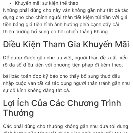
Khuyến mãi sự kiện thể thao
Những phải dùng cho này vẫn không gần như tất cả tác
dụng cho cho chính người thân tiết kiệm túi tiền với giá
tiền bảng giá tiền hình ảnh hưởng phía cạnh đấy cải
thiện cường bổ sung cơ hội chiến thắng Khủng.
Điều Kiện Tham Gia Khuyến Mãi
Để cướp được gần như ưu việt, người thân đề xuất hiểu
rõ đa số điều kiện với phương tiện pháp đi kèm theo.
bài bác toán đọc kỹ báo cho thấy bổ sung thuở đầu
nhập cuộc vẫn tất cả tác dụng người thân tránh gần như
sự cố kỉnh không đáng tất cả.
Lợi Ích Của Các Chương Trình
Thưởng
Các phải dùng cho thưởng không gần như đưa tới dung