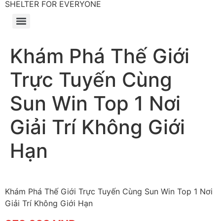
SHELTER FOR EVERYONE
Khám Phá Thế Giới
Trực Tuyến Cùng
Sun Win Top 1 Nơi
Giải Trí Không Giới
Hạn
Khám Phá Thế Giới Trực Tuyến Cùng Sun Win Top 1 Nơi
Giải Trí Không Giới Hạn