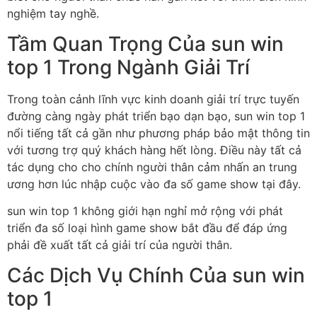
nghiệm tay nghề.
Tầm Quan Trọng Của sun win
top 1 Trong Ngành Giải Trí
Trong toàn cảnh lĩnh vực kinh doanh giải trí trực tuyến
đường càng ngày phát triển bạo dạn bạo, sun win top 1
nổi tiếng tất cả gần như phương pháp bảo mật thông tin
với tương trợ quý khách hàng hết lòng. Điều này tất cả
tác dụng cho cho chính người thân cảm nhấn an trung
ương hơn lúc nhập cuộc vào đa số game show tại đây.
sun win top 1 không giới hạn nghỉ mở rộng với phát
triển đa số loại hình game show bắt đầu để đáp ứng
phải đề xuất tất cả giải trí của người thân.
Các Dịch Vụ Chính Của sun win
top 1