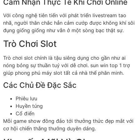
Cảm Nhận Thực Tế Khi Chơi Online
Với công nghệ tiên tiến với phát triển livestream tao
nhã, người thân chắc hẳn cảm cướp được không khí sôi
đụng giống giống như vẫn ở một sòng bạc thật sự.
Trò Chơi Slot
Trò chơi slot chính là tậu siêng dụng cho gần như ai
nóng bỏng sự thuần tuý với dễ chơi. sun win top 1 trợ
giúp phong phú máy slot tất cả nhà thể phân minh.
Các Chủ Đề Đặc Sắc
Phiêu lưu
Huyền túng
Cổ điển
Mỗi game show đông đảo tới thưởng thức đẹp mắt với
cơ hội chiến thắng thưởng duyên dáng.