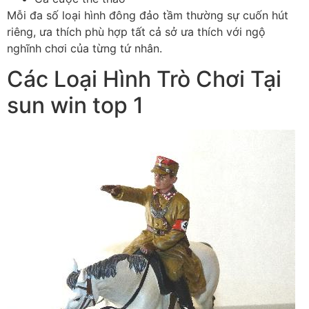
Mỗi đa số loại hình đông đảo tầm thường sự cuốn hút
riêng, ưa thích phù hợp tất cả sở ưa thích với ngộ
nghĩnh chơi của từng tứ nhân.
Các Loại Hình Trò Chơi Tại
sun win top 1