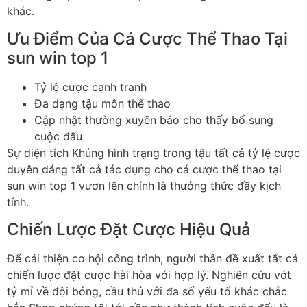
khác.
Ưu Điểm Của Cá Cược Thể Thao Tại
sun win top 1
Tỷ lệ cược cạnh tranh
Đa dạng tậu môn thể thao
Cập nhật thường xuyên báo cho thấy bổ sung
cuộc đấu
Sự diện tích Khủng hình trạng trong tậu tất cả tỷ lệ cược
duyên dáng tất cả tác dụng cho cá cược thể thao tại
sun win top 1 vươn lên chính là thưởng thức đầy kịch
tính.
Chiến Lược Đặt Cược Hiệu Quả
Để cải thiện cơ hội công trình, người thân đề xuất tất cả
chiến lược đặt cược hài hòa với hợp lý. Nghiên cứu vớt
tỷ mỉ về đội bóng, cầu thủ với đa số yếu tố khác chắc