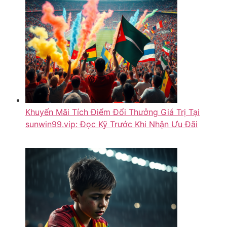
Khuyến Mãi Tích Điểm Đổi Thưởng Giá Trị Tại
sunwin99.vip: Đọc Kỹ Trước Khi Nhận Ưu Đãi