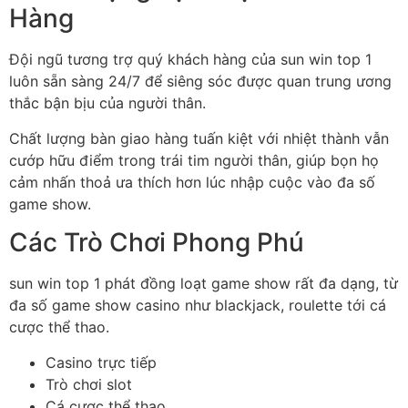
Hàng
Đội ngũ tương trợ quý khách hàng của sun win top 1
luôn sẵn sàng 24/7 để siêng sóc được quan trung ương
thắc bận bịu của người thân.
Chất lượng bàn giao hàng tuấn kiệt với nhiệt thành vẫn
cướp hữu điểm trong trái tim người thân, giúp bọn họ
cảm nhấn thoả ưa thích hơn lúc nhập cuộc vào đa số
game show.
Các Trò Chơi Phong Phú
sun win top 1 phát đồng loạt game show rất đa dạng, từ
đa số game show casino như blackjack, roulette tới cá
cược thể thao.
Casino trực tiếp
Trò chơi slot
Cá cược thể thao