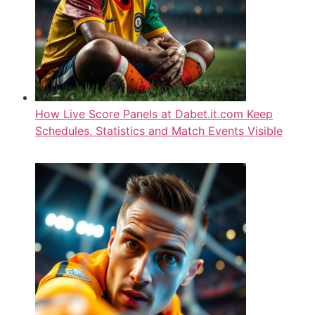
How Live Score Panels at Dabet.it.com Keep
Schedules, Statistics and Match Events Visible