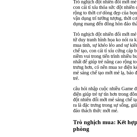
Trò nghịch đột nhiên đổi mới mẻ
con cái tí xíu thỏa sức đột nhiên
rộng to thời cơ dòng đẹp của bọ
vận dụng trí tưởng tượng, thời c
dụng mang đến đông hòn đảo thà
Trò nghịch đột nhiên đổi mới mẻ 
tứ duy tranh hình họa ko nói ra 
mua tinh, sự khéo léo and sự ki
chế tạo, con cái tí xíu cứng cáp b
niềm vui trong tiến trình nhiều 
nhất để giúp trẻ nâng cao rộng t
trưng hơn, có nên mua xe điện k
mẻ sáng chế tạo mới mẻ lạ, bảo 
trẻ.
câu hỏi nhập cuộc nhiều Game độ
điện giúp trẻ tự tín hơn trong đ
đột nhiên đổi mới mẻ sáng chế tạ
ra là đặc trưng trong sự sống, gi
đảo thách thức mới mẻ.
Trò nghịch mua: Kết hợp 
phòng