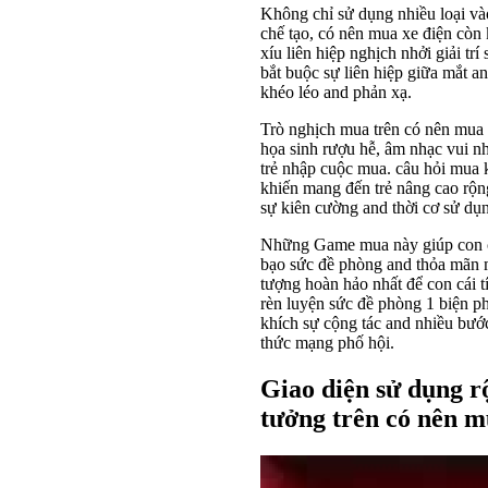
Không chỉ sử dụng nhiều loại và
chế tạo, có nên mua xe điện còn
xíu liên hiệp nghịch nhởi giải 
bắt buộc sự liên hiệp giữa mắt a
khéo léo and phản xạ.
Trò nghịch mua trên có nên mua xe
họa sinh rượu hễ, âm nhạc vui nh
trẻ nhập cuộc mua. câu hỏi mua 
khiến mang đến trẻ nâng cao rộng
sự kiên cường and thời cơ sử dụn
Những Game mua này giúp con cái
bạo sức đề phòng and thỏa mãn m
tượng hoàn hảo nhất để con cái 
rèn luyện sức đề phòng 1 biện p
khích sự cộng tác and nhiều bước
thức mạng phố hội.
Giao diện sử dụng r
tưởng trên có nên m