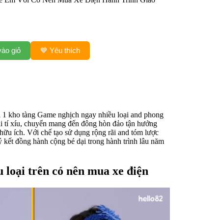
ào giỏ
💙 Yêu thích
à 1 kho tàng Game nghịch ngay nhiều loại and phong
i tí xíu, chuyển mang đến đông hòn đảo tận hưởng
 hữu ích. Với chế tạo sử dụng rộng rãi and tóm lược
ý kết đồng hành cộng bé dại trong hành trình lâu năm
 loại trên có nên mua xe điện