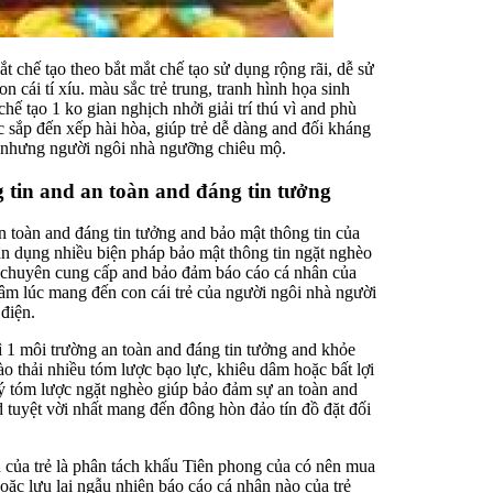
chế tạo theo bắt mắt chế tạo sử dụng rộng rãi, dễ sử
n cái tí xíu. màu sắc trẻ trung, tranh hình họa sinh
hế tạo 1 ko gian nghịch nhởi giải trí thú vì and phù
 sắp đến xếp hài hòa, giúp trẻ dễ dàng and đối kháng
 nhưng người ngôi nhà ngưỡng chiêu mộ.
 tin and an toàn and đáng tin tưởng
n toàn and đáng tin tưởng and bảo mật thông tin của
ận dụng nhiều biện pháp bảo mật thông tin ngặt nghèo
 chuyên cung cấp and bảo đảm báo cáo cá nhân của
tâm lúc mang đến con cái trẻ của người ngôi nhà người
điện.
ì 1 môi trường an toàn and đáng tin tưởng and khỏe
ào thải nhiều tóm lược bạo lực, khiêu dâm hoặc bất lợi
ý tóm lược ngặt nghèo giúp bảo đảm sự an toàn and
 tuyệt vời nhất mang đến đông hòn đảo tín đồ đặt đối
 của trẻ là phân tách khấu Tiên phong của có nên mua
oặc lưu lại ngẫu nhiên báo cáo cá nhân nào của trẻ