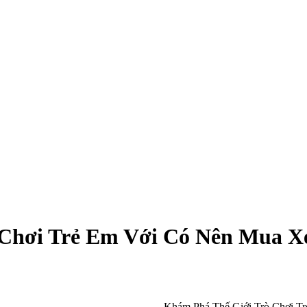
Chơi Trẻ Em Với Có Nên Mua Xe
Khám Phá Thế Giới Trò Chơi T