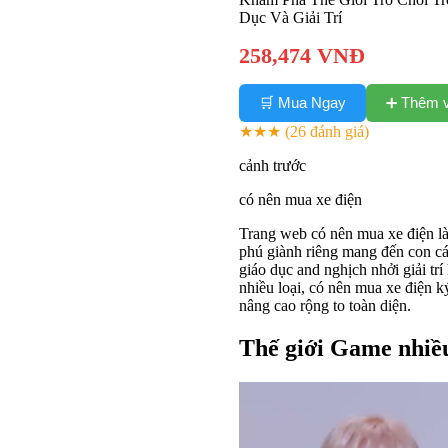
Dục Và Giải Trí
258,474 VNĐ
➕ Thêm v
🛒 Mua Ngay
★★★
(26 đánh giá)
cảnh trước
có nên mua xe điện
Trang web có nên mua xe điện l
phú giành riêng mang đến con cá
giáo dục and nghịch nhởi giải trí
nhiều loại, có nên mua xe điện k
nâng cao rộng to toàn diện.
Thế giới Game nhiều