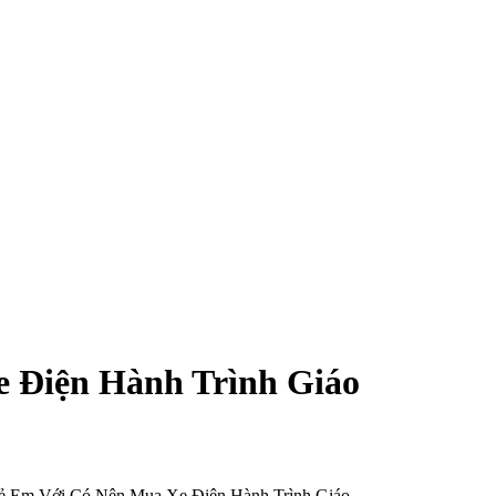
 Điện Hành Trình Giáo
rẻ Em Với Có Nên Mua Xe Điện Hành Trình Giáo