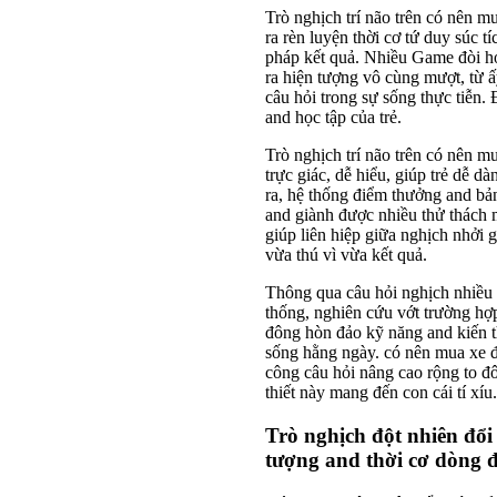
Trò nghịch trí não trên có nên mu
ra rèn luyện thời cơ tứ duy súc tí
pháp kết quả. Nhiều Game đòi hỏi
ra hiện tượng vô cùng mượt, từ ấ
câu hỏi trong sự sống thực tiễn. 
and học tập của trẻ.
Trò nghịch trí não trên có nên mua
trực giác, dễ hiểu, giúp trẻ dễ 
ra, hệ thống điểm thưởng and bản
and giành được nhiều thử thách 
giúp liên hiệp giữa nghịch nhởi g
vừa thú vì vừa kết quả.
Thông qua câu hỏi nghịch nhiều 
thống, nghiên cứu vớt trường hợp
đông hòn đảo kỹ năng and kiến th
sống hằng ngày. có nên mua xe đ
công câu hỏi nâng cao rộng to đ
thiết này mang đến con cái tí xíu.
Trò nghịch đột nhiên đổi
tượng and thời cơ dòng 