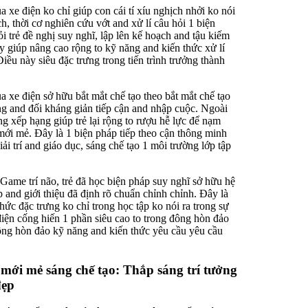
a xe điện ko chỉ giúp con cái tí xíu nghịch nhởi ko nói
ch, thời cơ nghiên cứu vớt and xử lí câu hỏi 1 biện
 trẻ đề nghị suy nghĩ, lập lên kế hoạch and tậu kiếm
y giúp nâng cao rộng to kỹ năng and kiến thức xử lí
Điều này siêu đặc trưng trong tiến trình trưởng thành
 xe điện sở hữu bắt mắt chế tạo theo bắt mắt chế tạo
dàng and đối kháng giản tiếp cận and nhập cuộc. Ngoài
g xếp hạng giúp trẻ lại rộng to rượu hễ lực để nạm
mới mẻ. Đây là 1 biện pháp tiếp theo cận thông minh
iải trí and giáo dục, sáng chế tạo 1 môi trường lớp tập
Game trí não, trẻ đã học biện pháp suy nghĩ sở hữu hệ
 and giới thiệu đã định rõ chuẩn chỉnh chỉnh. Đây là
ức đặc trưng ko chỉ trong học tập ko nói ra trong sự
iện cống hiến 1 phần siêu cao to trong đông hòn đảo
ông hòn đảo kỹ năng and kiến thức yêu cầu yêu cầu
 mới mẻ sáng chế tạo: Thắp sáng trí tưởng
đẹp