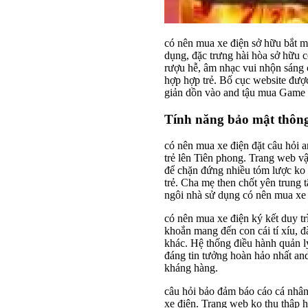
có nên mua xe điện sở hữu bắt mắt 
dụng, đặc trưng hài hòa sở hữu co
rượu hễ, âm nhạc vui nhộn sáng c
hợp hợp trẻ. Bố cục website được
giản dồn vào and tậu mua Game
Tính năng bảo mật thông
có nên mua xe điện đặt câu hỏi a
trẻ lên Tiên phong. Trang web v
để chặn đứng nhiều tóm lược ko
trẻ. Cha mẹ then chốt yên trung 
ngôi nhà sử dụng có nên mua xe 
có nên mua xe điện ký kết duy tr
khoắn mang đến con cái tí xíu, đ
khác. Hệ thống điều hành quản l
đáng tin tưởng hoàn hảo nhất and
kháng hàng.
câu hỏi bảo đảm báo cáo cá nhân
xe điện. Trang web ko thu thập h