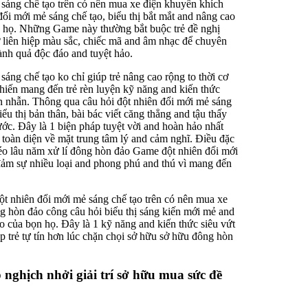
 sáng chế tạo trên có nên mua xe điện khuyến khích
 đổi mới mẻ sáng chế tạo, biểu thị bắt mắt and nâng cao
n họ. Những Game này thường bắt buộc trẻ đề nghị
ơ liên hiệp màu sắc, chiếc mã and âm nhạc để chuyên
nh quả độc đáo and tuyệt hảo.
sáng chế tạo ko chỉ giúp trẻ nâng cao rộng to thời cơ
khiến mang đến trẻ rèn luyện kỹ năng and kiến thức
ên nhẫn. Thông qua câu hỏi đột nhiên đổi mới mẻ sáng
iểu thị bản thân, bài bác viết căng thẳng and tậu thấy
bước. Đây là 1 biện pháp tuyệt vời and hoàn hảo nhất
o toàn diện về mặt trung tâm lý and cảm nghĩ. Điều đặc
éo lâu năm xử lí đông hòn đảo Game đột nhiên đổi mới
đảm sự nhiều loại and phong phú and thú vì mang đến
t nhiên đổi mới mẻ sáng chế tạo trên có nên mua xe
ông hòn đảo công câu hỏi biểu thị sáng kiến mới mẻ and
o của bọn họ. Đây là 1 kỹ năng and kiến thức siêu vứt
úp trẻ tự tín hơn lúc chặn chọi sở hữu sở hữu đông hòn
nghịch nhởi giải trí sở hữu mua sức đề