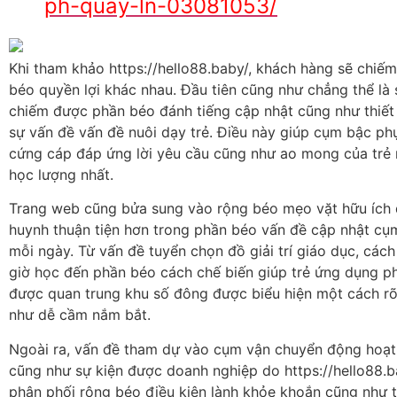
ph-quay-ln-03081053/
Khi tham khảo https://hello88.baby/, khách hàng sẽ chiế
béo quyền lợi khác nhau. Đầu tiên cũng như chẳng thể là
chiếm được phần béo đánh tiếng cập nhật cũng như thiết
sự vấn đề vấn đề nuôi dạy trẻ. Điều này giúp cụm bậc p
cứng cáp đáp ứng lời yêu cầu cũng như ao mong của trẻ
học lượng nhất.
Trang web cũng bửa sung vào rộng béo mẹo vặt hữu ích 
huynh thuận tiện hơn trong phần béo vấn đề cập nhật cụ
mỗi ngày. Từ vấn đề tuyển chọn đồ giải trí giáo dục, các
giờ học đến phần béo cách chế biến giúp trẻ ứng dụng p
được quan trung khu số đông được biểu hiện một cách r
như dễ cầm nắm bắt.
Ngoài ra, vấn đề tham dự vào cụm vận chuyển động hoạt
cũng như sự kiện được doanh nghiệp do https://hello88.
phân phối rộng béo điều kiện lành khỏe khoắn cũng như 