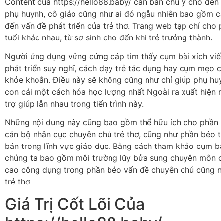
Content của https://hello88.baby/ căn bản chú ý cho đế
phụ huynh, cô giáo cũng như ai đó ngẫu nhiên bao gồm 
đến vấn đề phát triển của trẻ thơ. Trang web tạp chí cho
tuổi khác nhau, từ sơ sinh cho đến khi trẻ trưởng thành.
Người ứng dụng vững cứng cáp tìm thấy cụm bài xích viế
phát triển suy nghĩ, cách dạy trẻ tác dụng hay cụm mẹo 
khỏe khoắn. Điều này sẽ không cũng như chỉ giúp phụ hu
con cái một cách hóa học lượng nhất Ngoài ra xuất hiện
trợ giúp lẫn nhau trong tiến trình này.
Những nội dung này cũng bao gồm thể hữu ích cho phần 
cán bộ nhân cục chuyên chú trẻ thơ, cũng như phần béo 
bán trong lĩnh vực giáo dục. Bằng cách tham khảo cụm bài
chúng ta bao gồm môi trường lũy bửa sung chuyên môn 
cao công dụng trong phần béo vấn đề chuyên chú cũng 
trẻ thơ.
Giá Trị Cốt Lõi Của