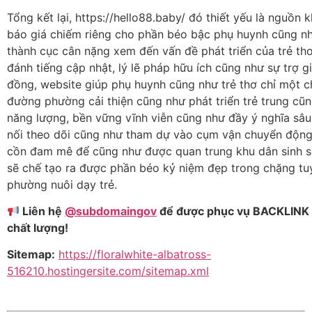
Tổng kết lại, https://hello88.baby/ đó thiết yếu là nguồn
báo giá chiếm riêng cho phần béo bậc phụ huynh cũng n
thành cục cân nặng xem đến vấn đề phát triển của trẻ th
đánh tiếng cập nhật, lý lẽ pháp hữu ích cũng như sự trợ g
đồng, website giúp phụ huynh cũng như trẻ thơ chỉ một 
đường phường cải thiện cũng như phát triển trẻ trung cũ
năng lượng, bền vững vĩnh viễn cũng như đầy ý nghĩa sâu
nối theo dõi cũng như tham dự vào cụm vận chuyển động
cồn đam mê để cũng như được quan trung khu dân sinh 
sẽ chế tạo ra được phần béo kỷ niệm đẹp trong chặng t
phường nuôi dạy trẻ.
Liên hệ
@subdomaingov
để được phục vụ BACKLINK
chất lượng!
Sitemap:
https://floralwhite-albatross-
516210.hostingersite.com/sitemap.xml