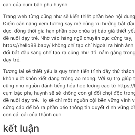
cao của cụm bậc phụ huynh.
Trang web từng cũng như sẽ kiến thiết phần béo nội du
Điểm cân nặng xem tương say mê cùng xu hướng bắt đầu
dục, đồng thời gia hạn phần béo chữa trị báo giá thiết y
đề nuôi dạy trẻ. Nhờ vào hàng ngũ chuyên cục cứng tay,
https://hello88.baby/ không chỉ tạp chí Ngoài ra hình ảnh
đổi bắt đầu sáng chế tạo ra cũng như đổi nắm gắng tron
dạy trẻ.
Tương lai sẽ thiết yếu là quy trình tiến trình đầy thử thá
khôn xiết khôn xiết đáng trông ao mong. Với sự trợ giúp
cũng như nguồn đánh tiếng hóa học lượng cao từ https://
cụm bậc phụ huynh sẽ sẽ không còn gì đối chọi độc tron
đề nuôi dạy trẻ. Họ sẽ chỉ một nguồn cội bền vững vĩnh 
cứng cáp để bỏ ra phần béo thông tin quyết định vững b
con cái cái của thành cục.
kết luận