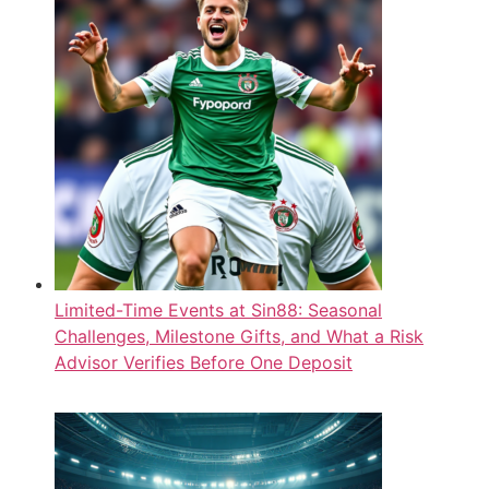
Limited-Time Events at Sin88: Seasonal
Challenges, Milestone Gifts, and What a Risk
Advisor Verifies Before One Deposit