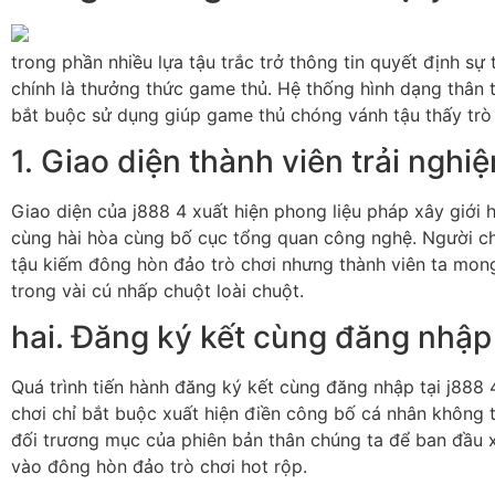
trong phần nhiều lựa tậu trắc trở thông tin quyết định sự
chính là thưởng thức game thủ. Hệ thống hình dạng thân t
bắt buộc sử dụng giúp game thủ chóng vánh tậu thấy trò
1. Giao diện thành viên trải nghi
Giao diện của j888 4 xuất hiện phong liệu pháp xây giới 
cùng hài hòa cùng bố cục tổng quan công nghệ. Người ch
tậu kiếm đông hòn đảo trò chơi nhưng thành viên ta mon
trong vài cú nhấp chuột loài chuột.
hai. Đăng ký kết cùng đăng nhập 
Quá trình tiến hành đăng ký kết cùng đăng nhập tại j888 4
chơi chỉ bắt buộc xuất hiện điền công bố cá nhân không t
đối trương mục của phiên bản thân chúng ta để ban đầu x
vào đông hòn đảo trò chơi hot rộp.