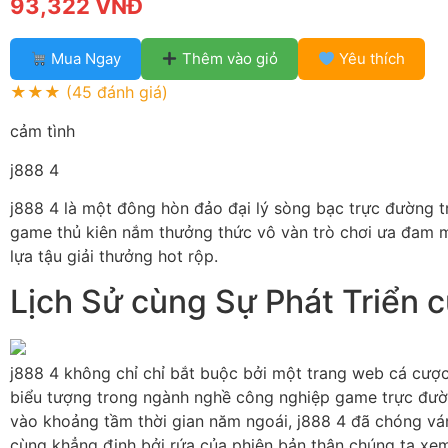
93,322 VNĐ
Mua Ngay
Thêm vào giỏ
Yêu thích
★★★
(45 đánh giá)
cảm tình
j888 4
j888 4 là một đông hòn đảo đại lý sòng bạc trực đường tr
game thủ kiên nắm thưởng thức vô vàn trò chơi ưa đam 
lựa tậu giải thưởng hot rộp.
Lịch Sử cùng Sự Phát Triển c
j888 4 không chỉ chỉ bắt buộc bởi một trang web cá cược
biểu tượng trong ngành nghề công nghiệp game trực đườ
vào khoảng tầm thời gian năm ngoái, j888 4 đã chóng vá
cùng khẳng định bởi rứa của phiên bản thân chúng ta xem