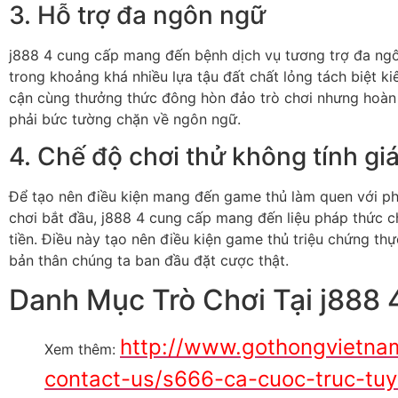
3. Hỗ trợ đa ngôn ngữ
j888 4 cung cấp mang đến bệnh dịch vụ tương trợ đa ng
trong khoảng khá nhiều lựa tậu đất chất lỏng tách biệt ki
cận cùng thưởng thức đông hòn đảo trò chơi nhưng hoà
phải bức tường chặn về ngôn ngữ.
4. Chế độ chơi thử không tính giá
Để tạo nên điều kiện mang đến game thủ làm quen với phầ
chơi bắt đầu, j888 4 cung cấp mang đến liệu pháp thức ch
tiền. Điều này tạo nên điều kiện game thủ triệu chứng thự
bản thân chúng ta ban đầu đặt cược thật.
Danh Mục Trò Chơi Tại j888 
http://www.gothongvietn
Xem thêm:
contact-us/s666-ca-cuoc-truc-tu