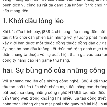
bệnh dịch vụ cùng sự rất đa dạng của không ít trò chơi 
cấp mang đến.
1. Khởi đầu lỏng lẻo
Khi bắt đầu trình bày, j888 4 chỉ cung cấp mang đến một 
tậu ít trò chơi căn phiên bản nhưng với ý tưởng phát min
xây giới hạn được một thuộc đồng thuộc đồng dân cư gam
ấy, bọn họ ban đầu không kết thúc mở rộng danh mục trò
thân chúng ta thuộc với sự xuất hiện tham gia vào của tư
công ty nâng cao lên game thứ hạng.
hai. Sự bùng nổ của những công
Với sự nâng cao lên của những công nghệ, j888 4 đã thực
tậu tao nhã tiên tiến nhất nhằm mục tiêu nâng cao thưởn
bắt buộc sử dụng những công nghệ HTML5 tạo nên điều k
vấn trang web trong khoảng khá nhiều lựa tậu dòng thiết 
hoàn toàn không chạm mặt phải trắc quay trở lại hiệu suấ