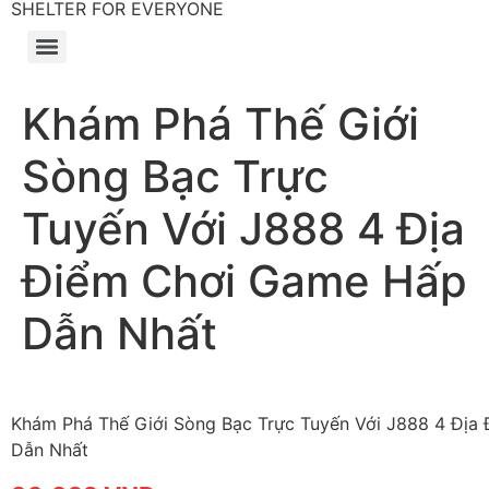
SHELTER FOR EVERYONE
Khám Phá Thế Giới
Sòng Bạc Trực
Tuyến Với J888 4 Địa
Điểm Chơi Game Hấp
Dẫn Nhất
Khám Phá Thế Giới Sòng Bạc Trực Tuyến Với J888 4 Địa
Dẫn Nhất