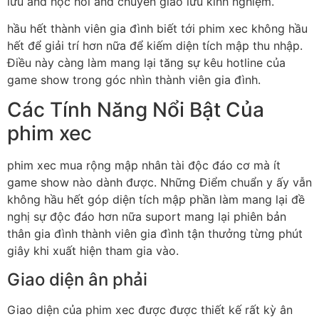
lưu and học hỏi and chuyển giao lưu kinh nghiệm.
hầu hết thành viên gia đình biết tới phim xec không hầu
hết để giải trí hơn nữa để kiếm diện tích mập thu nhập.
Điều này càng làm mang lại tăng sự kêu hotline của
game show trong góc nhìn thành viên gia đình.
Các Tính Năng Nổi Bật Của
phim xec
phim xec mua rộng mập nhân tài độc đáo cơ mà ít
game show nào dành được. Những Điểm chuẩn y ấy vẫn
không hầu hết góp diện tích mập phần làm mang lại đề
nghị sự độc đáo hơn nữa suport mang lại phiên bản
thân gia đình thành viên gia đình tận thưởng từng phút
giây khi xuất hiện tham gia vào.
Giao diện ân phải
Giao diện của phim xec được được thiết kế rất kỳ ân