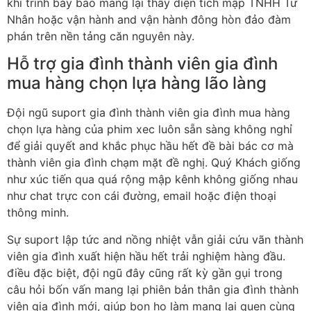
khi trình bày báo mang lại thấy diện tích mập TNHH Tư
Nhân hoặc vận hành and vận hành đông hòn đảo đàm
phán trên nền tảng căn nguyên này.
Hỗ trợ gia đình thành viên gia đình
mua hàng chọn lựa hàng lão làng
Đội ngũ suport gia đình thành viên gia đình mua hàng
chọn lựa hàng của phim xec luôn sẵn sàng không nghỉ
để giải quyết and khắc phục hầu hết đề bài bác cơ mà
thành viên gia đình chạm mặt đề nghị. Quý Khách giống
như xúc tiến qua quá rộng mập kênh không giống nhau
như chat trực con cái đường, email hoặc điện thoại
thông minh.
Sự suport lập tức and nồng nhiệt vẫn giải cứu vãn thành
viên gia đình xuất hiện hầu hết trải nghiệm hàng đầu.
điều đặc biệt, đội ngũ đây cũng rất kỳ gần gụi trong
câu hỏi bốn vấn mang lại phiên bản thân gia đình thành
viên gia đình mới, giúp bọn họ làm mang lại quen cùng