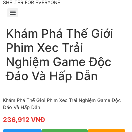
SHELTER FOR EVERYONE
Khám Phá Thế Giới
Phim Xec Trải
Nghiệm Game Độc
Đáo Và Hấp Dẫn
Khám Phá Thế Giới Phim Xec Trải Nghiệm Game Độc
Đáo Và Hấp Dẫn
236,912 VNĐ