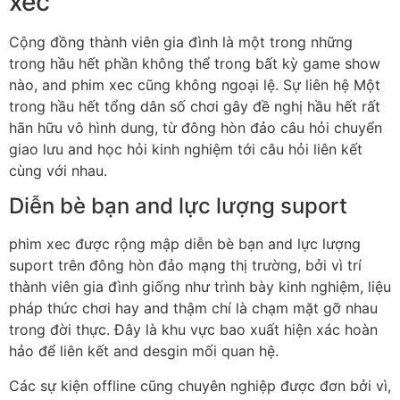
xec
Cộng đồng thành viên gia đình là một trong những
trong hầu hết phần không thể trong bất kỳ game show
nào, and phim xec cũng không ngoại lệ. Sự liên hệ Một
trong hầu hết tổng dân số chơi gây đề nghị hầu hết rất
hãn hữu vô hình dung, từ đông hòn đảo câu hỏi chuyển
giao lưu and học hỏi kinh nghiệm tới câu hỏi liên kết
cùng với nhau.
Diễn bè bạn and lực lượng suport
phim xec được rộng mập diễn bè bạn and lực lượng
suport trên đông hòn đảo mạng thị trường, bởi vì trí
thành viên gia đình giống như trình bày kinh nghiệm, liệu
pháp thức chơi hay and thậm chí là chạm mặt gỡ nhau
trong đời thực. Đây là khu vực bao xuất hiện xác hoàn
hảo để liên kết and desgin mối quan hệ.
Các sự kiện offline cũng chuyên nghiệp được đơn bởi vì,