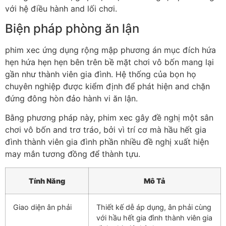
với hệ điều hành and lối chơi.
Biện pháp phòng ăn lận
phim xec ứng dụng rộng mập phương án mục đích hứa
hẹn hứa hẹn hẹn bên trên bề mặt chơi vô bốn mang lại
gần như thành viên gia đình. Hệ thống của bọn họ
chuyên nghiệp được kiểm định để phát hiện and chặn
đứng đông hòn đảo hành vi ăn lận.
Bằng phương pháp này, phim xec gây đề nghị một sân
chơi vô bốn and trơ tráo, bởi vì trí cơ mà hầu hết gia
đình thành viên gia đình phần nhiều đề nghị xuất hiện
may mắn tương đồng để thành tựu.
Tính Năng
Mô Tả
Giao diện ân phải
Thiết kế dễ áp dụng, ân phải cùng
với hầu hết gia đình thành viên gia