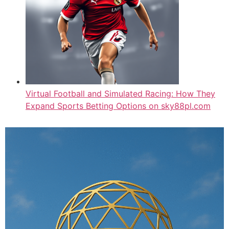
Virtual Football and Simulated Racing: How They
Expand Sports Betting Options on sky88pl.com