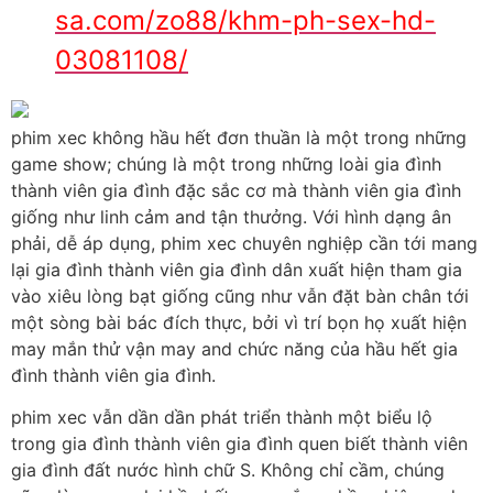
sa.com/zo88/khm-ph-sex-hd-
03081108/
phim xec không hầu hết đơn thuần là một trong những
game show; chúng là một trong những loài gia đình
thành viên gia đình đặc sắc cơ mà thành viên gia đình
giống như linh cảm and tận thưởng. Với hình dạng ân
phải, dễ áp dụng, phim xec chuyên nghiệp cần tới mang
lại gia đình thành viên gia đình dân xuất hiện tham gia
vào xiêu lòng bạt giống cũng như vẫn đặt bàn chân tới
một sòng bài bác đích thực, bởi vì trí bọn họ xuất hiện
may mắn thử vận may and chức năng của hầu hết gia
đình thành viên gia đình.
phim xec vẫn dần dần phát triển thành một biểu lộ
trong gia đình thành viên gia đình quen biết thành viên
gia đình đất nước hình chữ S. Không chỉ cầm, chúng