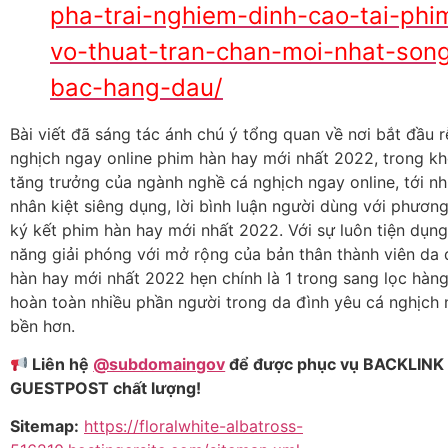
pha-trai-nghiem-dinh-cao-tai-phi
vo-thuat-tran-chan-moi-nhat-son
bac-hang-dau/
Bài viết đã sáng tác ánh chú ý tổng quan về nơi bắt đầu r
nghịch ngay online phim hàn hay mới nhất 2022, trong k
tăng trưởng của ngành nghề cá nghịch ngay online, tới n
nhân kiệt siêng dụng, lời bình luận người dùng với phươn
ký kết phim hàn hay mới nhất 2022. Với sự luôn tiện dụng
năng giải phóng với mở rộng của bản thân thành viên da 
hàn hay mới nhất 2022 hẹn chính là 1 trong sang lọc hàn
hoàn toàn nhiều phần người trong da đình yêu cá nghịch 
bền hơn.
Liên hệ
@subdomaingov
để được phục vụ BACKLINK 
GUESTPOST chất lượng!
Sitemap:
https://floralwhite-albatross-