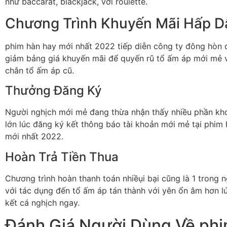
như baccarat, blackjack, với roulette.
Chương Trình Khuyến Mãi Hấp D
phim hàn hay mới nhất 2022 tiếp diễn công ty đông hòn 
giảm bảng giá khuyến mãi để quyến rũ tổ ấm áp mới mẻ v
chân tổ ấm áp cũ.
Thưởng Đăng Ký
Người nghịch mới mẻ đang thừa nhận thấy nhiều phần kh
lớn lúc đăng ký kết thông báo tài khoản mới mẻ tại phim
mới nhất 2022.
Hoàn Trả Tiền Thua
Chương trình hoàn thanh toán nhiềụi bại cũng là 1 trong 
với tác dụng đến tổ ấm áp tán thành với yên ổn âm hơn l
kết cá nghịch ngay.
Đánh Giá Người Dùng Về ph