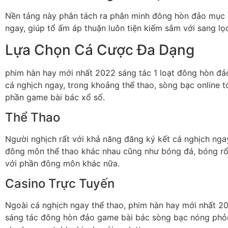
Nền tảng này phân tách ra phân minh đông hòn đảo mục 
ngay, giúp tổ ấm áp thuận luôn tiện kiếm sắm với sang lọ
Lựa Chọn Cá Cược Đa Dạng
phim hàn hay mới nhất 2022 sáng tác 1 loạt đông hòn đả
cá nghịch ngay, trong khoảng thể thao, sòng bạc online t
phần game bài bác xổ số.
Thể Thao
Người nghịch rất với khả năng đăng ký kết cá nghịch ng
đông môn thể thao khác nhau cũng như bóng đá, bóng rổ,
với phần đông môn khác nữa.
Casino Trực Tuyến
Ngoài cá nghịch ngay thể thao, phim hàn hay mới nhất 2
sáng tác đông hòn đảo game bài bác sòng bạc nóng ph