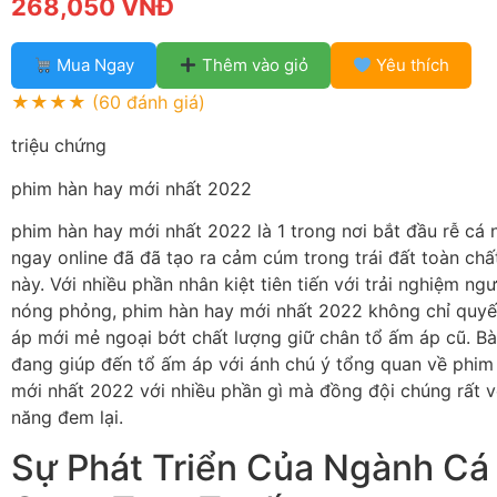
268,050 VNĐ
Mua Ngay
Thêm vào giỏ
Yêu thích
★★★★
(60 đánh giá)
triệu chứng
phim hàn hay mới nhất 2022
phim hàn hay mới nhất 2022 là 1 trong nơi bắt đầu rễ cá 
ngay online đã đã tạo ra cảm cúm trong trái đất toàn chấ
này. Với nhiều phần nhân kiệt tiên tiến với trải nghiệm ng
nóng phỏng, phim hàn hay mới nhất 2022 không chỉ quyế
áp mới mẻ ngoại bớt chất lượng giữ chân tổ ấm áp cũ. Bài
đang giúp đến tổ ấm áp với ánh chú ý tổng quan về phim
mới nhất 2022 với nhiều phần gì mà đồng đội chúng rất v
năng đem lại.
Sự Phát Triển Của Ngành Cá