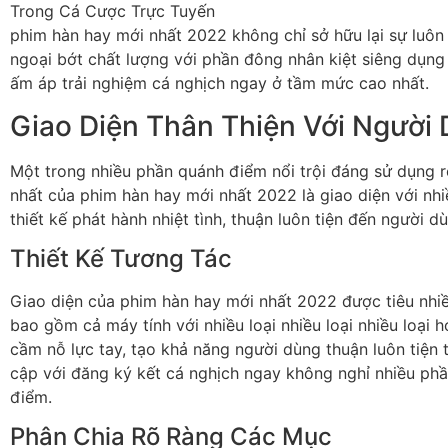
phim hàn hay mới nhất 2022 không chỉ sở hữu lại sự luôn
ngoại bớt chất lượng với phần đông nhân kiệt siêng dụng
ấm áp trải nghiệm cá nghịch ngay ở tầm mức cao nhất.
Giao Diện Thân Thiện Với Người
Một trong nhiều phần quánh điểm nổi trội đáng sử dụng r
nhất của phim hàn hay mới nhất 2022 là giao diện với nh
thiết kế phát hành nhiệt tình, thuận luôn tiện đến người d
Thiết Kế Tương Tác
Giao diện của phim hàn hay mới nhất 2022 được tiêu nhiề
bao gồm cả máy tính với nhiều loại nhiều loại nhiều loại 
cầm nỗ lực tay, tạo khả năng người dùng thuận luôn tiện t
cập với đăng ký kết cá nghịch ngay không nghỉ nhiều phầ
điểm.
Phân Chia Rõ Ràng Các Mục