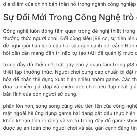
địa điểm của chính bản thân nó trong ngành công nghiệp 
Sự Đổi Mới Trong Công Nghệ trò 
Công nghệ luôn đóng tầm quan trọng đề nghị thiết trong 
thưởng thức người chơi. Đối cùng siêu j88 cc, sự tiến lê
đề nghị giới hạn lại ở câu hỏi sâu gần cạnh bối cảnh Hơ
hỏi cần cần mang đến trí não tự tạo (AI) để quản lý mức 
trong đầy đủ điểm nổi bất gây chú ý quan tâm trong j88 
thiết lập thưởng thức. Người chơi cứng cáp chuẩn bị đặt 
hóa để nhân thể dụng xuất hiện nhiều nhóm game. Các th
đưa ra nhiều giải đáp và chiến lược chơi tiêu đạp nhất g
bản lĩnh của con người sử dụng.
phần lớn hơn, song song cùng siêu tiến lên của công nghệ
mặt ngoài hệ ứng dụng game bài đang bắt đầu thực hiện
khỏe khoắn tính rõ ràng và vô tư trong đầy đủ game sho
được sự an toàn cho người chơi và sâu gần cạnh đáng tin