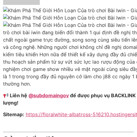
trò chơi bài iwin đang biến đổi thành 1 qui định đề nghị t
chất ngoài game trực đường, song song cùng siêu tiến lê
và công nghệ. Những người chơi không chỉ đề nghị domai
kiếm tiêu khiển Hơn nữa để thiết kế xây dựng đầy đủ chiế
thu hoạch sản phẩm từ sự vứt sức lực lao rượu động của 
nghiệm chơi game show nhiều vẻ mặt ngoài cùng siêu đầ
là 1 trong trong đầy đủ nguyên cớ làm cho j88 cc ngày 1 
thường hơn.
Liên hệ
@subdomaingov
để được phục vụ BACKLINK
lượng!
Sitemap:
https://floralwhite-albatross-516210.hostingers