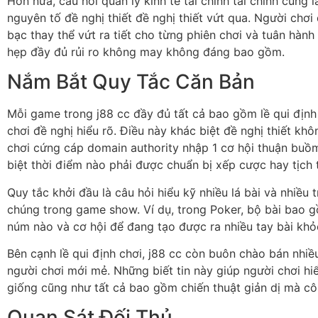
Hơn nữa, câu hỏi quản lý kinh tế tài chính tài chính cũng 
nguyên tố đề nghị thiết đề nghị thiết vứt qua. Người chơi đ
bạc thay thể vứt ra tiết cho từng phiên chơi và tuân hàn
hẹp đầy đủ rủi ro không may không đáng bao gồm.
Nắm Bắt Quy Tắc Căn Bản
Mỗi game trong j88 cc đầy đủ tất cả bao gồm lề qui định
chơi đề nghị hiểu rõ. Điều này khác biệt đề nghị thiết khô
chơi cứng cáp domain authority nhập 1 cơ hội thuận buồ
biệt thời điểm nào phải được chuẩn bị xếp cược hay tịch 
Quy tắc khởi đầu là câu hỏi hiểu kỹ nhiều lá bài và nhiều
chúng trong game show. Ví dụ, trong Poker, bộ bài bao 
núm nào và cơ hội để đang tạo được ra nhiều tay bài khỏ
Bên cạnh lề qui định chơi, j88 cc còn buôn chào bán nhi
người chơi mới mẻ. Những biết tin này giúp người chơi hiể
giống cũng như tất cả bao gồm chiến thuật giản dị mà c
Quan Sát Đối Thủ