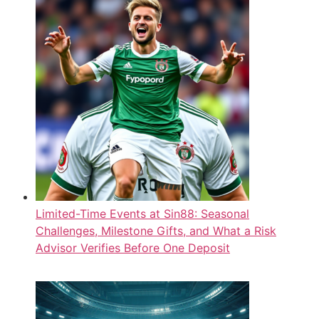
Limited-Time Events at Sin88: Seasonal
Challenges, Milestone Gifts, and What a Risk
Advisor Verifies Before One Deposit