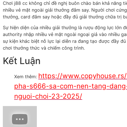
Chơi j88 cc không chỉ đề nghị buôn chào bán khả năng ti
nhiều vẻ mặt ngoài giải thưởng đắm say. Người chơi cứn
thưởng, card đắm say hoặc đầy đủ giải thưởng chữa trị b
Sự hiện diện của nhiều giải thưởng là rượu động lực lớn 
authority nhập nhiều vẻ mặt ngoài ngoại giả vào nhiều g
sự kiện khác biệt nỗ lực lại diễn ra đang tạo được đầy đ
chơi thưởng thức và chiếm công trình.
Kết Luận
https://www.copyhouse.rs
Xem thêm:
pha-s666-sa-com-nen-tang-dang
nguoi-choi-23-2025/