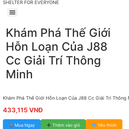
SHELTER FOR EVERYONE
Khám Phá Thế Giới
Hỗn Loạn Của J88
Cc Giải Trí Thông
Minh
Khám Phá Thế Giới Hỗn Loạn Của J88 Cc Giải Trí Thông 
433,115 VNĐ
Mua Ngay
Thêm vào giỏ
Yêu thích