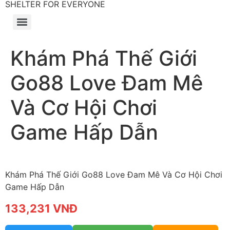
SHELTER FOR EVERYONE
Khám Phá Thế Giới
Go88 Love Đam Mê
Và Cơ Hội Chơi
Game Hấp Dẫn
Khám Phá Thế Giới Go88 Love Đam Mê Và Cơ Hội Chơi
Game Hấp Dẫn
133,231 VNĐ