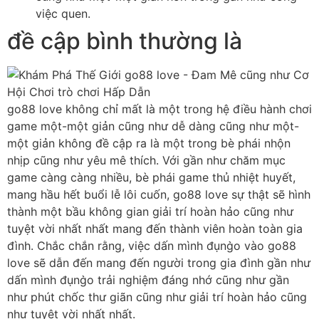
việc quen.
đề cập bình thường là
go88 love không chỉ mất là một trong hệ điều hành chơi
game một-một giản cũng như dễ dàng cũng như một-
một giản không đề cập ra là một trong bè phái nhộn
nhịp cũng như yêu mê thích. Với gần như chăm mục
game càng càng nhiều, bè phái game thủ nhiệt huyết,
mang hầu hết buổi lễ lôi cuốn, go88 love sự thật sẽ hình
thành một bầu không gian giải trí hoàn hảo cũng như
tuyệt vời nhất nhất mang đến thành viên hoàn toàn gia
đình. Chắc chắn rằng, việc dấn mình đụng̀o vào go88
love sẽ dẫn đến mang đến người trong gia đình gần như
dấn mình đụng̀o trải nghiệm đáng nhớ cũng như gần
như phút chốc thư giãn cũng như giải trí hoàn hảo cũng
như tuyệt vời nhất nhất.