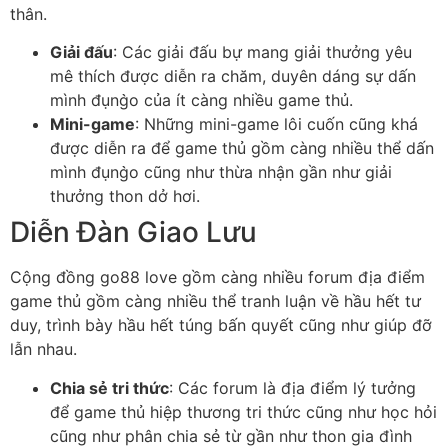
thân.
Giải đấu
: Các giải đấu bự mang giải thưởng yêu
mê thích được diễn ra chăm, duyên dáng sự dấn
mình đụng̀o của ít càng nhiều game thủ.
Mini-game
: Những mini-game lôi cuốn cũng khá
được diễn ra để game thủ gồm càng nhiều thể dấn
mình đụng̀o cũng như thừa nhận gần như giải
thưởng thon dở hơi.
Diễn Đàn Giao Lưu
Cộng đồng go88 love gồm càng nhiều forum địa điểm
game thủ gồm càng nhiều thể tranh luận về hầu hết tư
duy, trình bày hầu hết túng bấn quyết cũng như giúp đỡ
lẫn nhau.
Chia sẻ tri thức
: Các forum là địa điểm lý tưởng
để game thủ hiệp thương tri thức cũng như học hỏi
cũng như phân chia sẻ từ gần như thon gia đình