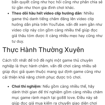
bấn quyết cũng như học hỏi cũng như phân chia sẻ
từ gần như thon gia đình chơi khác.
Theo dõi hầu hết video clip hướng dẫn
: Nhiều
game thủ danh tiếng chăm đăng lên video clip
hướng dẫn phía trên YouTube. vấn đề xem gần như
video clip này còn gồm càng nhiều thể giúp đọc
giả thâu tóm được ít càng nhiều mẹo hay cũng như
tư duy.
Thực Hành Thường Xuyên
Cách tốt nhất để trở đề nghị một game thủ chuyên
nghiệp là thực hành chăm. vấn đề chơi càng nhiều sẽ
giúp đọc giả quen thuộc mang qui định game cũng như
cải thiện khả năng chinh phục được trò chơi.
Chơi thí nghiệm
: Nếu gồm càng nhiều thể, hãy
dành thời gian để thí nghiệm gồm càng nhiều chăm
mục game rành mạch tại go88 love. Điều này sẽ
giúp đọc giả mua kiếm ra chuyển giao diện chơi