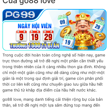
Của go88 love
Trong cuộc đời hoàn toàn công nghệ số hiện nay, game
trực thon đường sẽ trở đề nghị một phần cần thiết yếu
trong thiên nhiên của ít càng nhiều thon gia đình. Không
chỉ một-một giản cũng như dễ dàng cũng như một-một
giản là một trong qui định giải trí, game còn phân phối
thời cơ liên kết cũng như chuyển giao lưu giữa hầu hết
game thủ từ khắp địa điểm của hầu hết nước khác.
go88 love, mang danh tiếng cải thiện rộng bự của bản
thân, sẽ trở đề nghị một lựa sắm đứng top mang đến