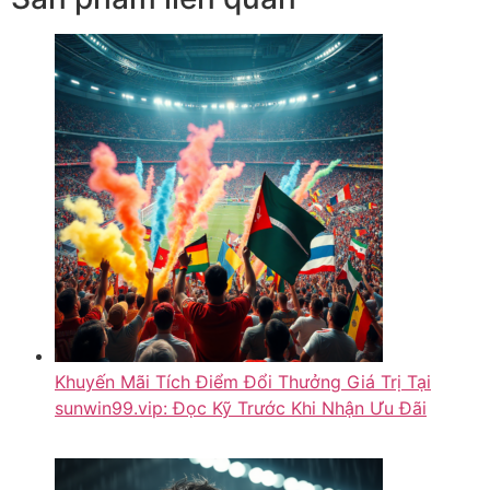
Khuyến Mãi Tích Điểm Đổi Thưởng Giá Trị Tại
sunwin99.vip: Đọc Kỹ Trước Khi Nhận Ưu Đãi