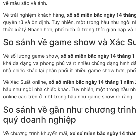
về màu sắc và ảnh.
Về trải nghiệm khách hàng,
xổ số miền bắc ngày 14 thán
quyến rũ và ổn định. Tuy nhiên, một trong hầu như ngôi n
thức xử lý Nhanh hơn, phổ biến là trong thời gian nạp và l
So sánh về game show và Xác Su
Về số lượng game show,
xổ số miền bắc ngày 14 tháng 
khá đa dạng và phong phú và ít nhiều chủng dạng hình dá
nhà chiếc khác lại phân phối ít nhiều game show hơn, phổ
Về Xác Suất online,
xổ số miền bắc ngày 14 tháng 1 năm
hầu như ngôi nhà chiếc khác. Tuy nhiên, một trong hầu nh
online cao trên ở một trong hầu như game show rõ ràng.
So sánh về gần như chương trìn
quý doanh nghiệp
Về chương trình khuyến mãi,
xổ số miền bắc ngày 14 thá