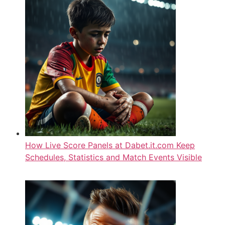
How Live Score Panels at Dabet.it.com Keep
Schedules, Statistics and Match Events Visible