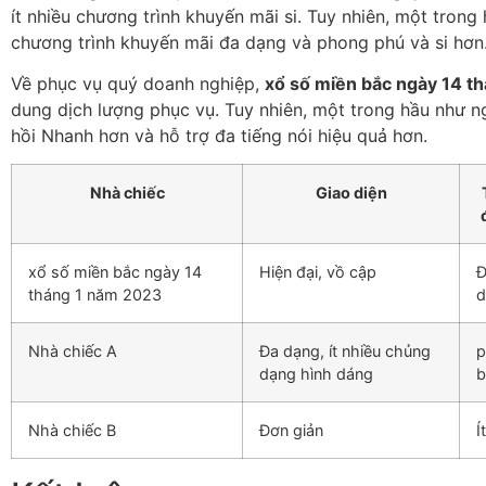
ít nhiều chương trình khuyến mãi si. Tuy nhiên, một trong
chương trình khuyến mãi đa dạng và phong phú và si hơn
Về phục vụ quý doanh nghiệp,
xổ số miền bắc ngày 14 t
dung dịch lượng phục vụ. Tuy nhiên, một trong hầu như ng
hồi Nhanh hơn và hỗ trợ đa tiếng nói hiệu quả hơn.
Nhà chiếc
Giao diện
xổ số miền bắc ngày 14
Hiện đại, vồ cập
Đ
tháng 1 năm 2023
d
Nhà chiếc A
Đa dạng, ít nhiều chủng
p
dạng hình dáng
b
Nhà chiếc B
Đơn giản
Ít