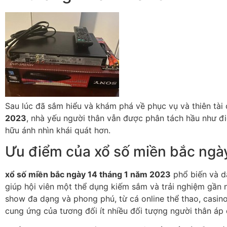
Sau lúc đã sắm hiểu và khám phá về phục vụ và thiên tài
2023
, nhà yếu người thân vẫn được phân tách hầu như đ
hữu ánh nhìn khái quát hơn.
Ưu điểm của xổ số miền bắc ngà
xổ số miền bắc ngày 14 tháng 1 năm 2023
phổ biến và d
giúp hội viên một thể dụng kiếm sắm và trải nghiệm gầ
show đa dạng và phong phú, từ cá online thể thao, casin
cung ứng của tương đối ít nhiều đối tượng người thân áp 