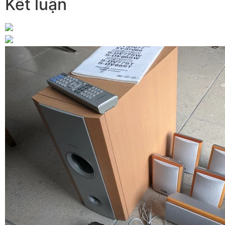
Kết luận