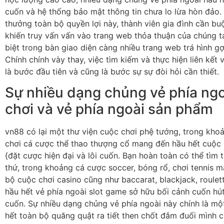
cuốn và hệ thống bảo mật thông tin chưa lo lừa hòn đảo.
thưởng toàn bộ quyền lợi này, thành viên gia đình cần bu
khiến truy vấn vấn vào trang web thỏa thuận của chúng ta
biệt trong bàn giao diện càng nhiều trang web trá hình g
Chính chính vày thay, việc tìm kiếm và thực hiện liên kết
là bước đầu tiên và cũng là bước sự sự đòi hỏi cần thiết.
Sự nhiều dạng chủng vẻ phía ngo
chơi và vẻ phía ngoài sản phẩm
vn88 có lại một thư viện cuộc chơi phệ tướng, trong kho
chơi cá cược thể thao thượng cổ mang đến hầu hết cuộc 
{đặt cược hiện đại và lôi cuốn. Bạn hoàn toàn có thể tìm
thứ, trong khoảng cá cược soccer, bóng rổ, chơi tennis
bộ cuộc chơi casino cũng như baccarat, blackjack, roule
hầu hết vẻ phía ngoài slot game sở hữu bối cảnh cuốn hú
cuốn. Sự nhiều dạng chủng vẻ phía ngoài này chính là mộ
hết toàn bộ quăng quật ra tiết then chốt đắm đuối mình 