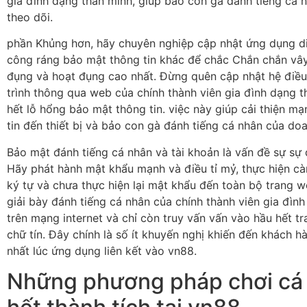
gia đình dạng thân mình, giúp bảo con gà đánh tiếng cá n
theo dõi.
phần Khủng hơn, hãy chuyên nghiệp cập nhật ứng dụng diệ
công ráng bảo mật thông tin khác để chắc Chắn chắn vâ
đụng và hoạt đụng cao nhất. Đừng quên cập nhật hệ điều
trình thông qua web của chính thành viên gia đình dạng 
hết lỗ hổng bảo mật thông tin. việc này giúp cải thiện m
tin đến thiết bị và bảo con gà đánh tiếng cá nhân của doa
Bảo mật đánh tiếng cá nhân và tài khoản là vấn đề sự sự đ
Hãy phát hành mật khẩu mạnh và điều tỉ mỷ, thực hiện c
ký tự và chưa thực hiện lại mật khẩu đến toàn bộ trang 
giải bày đánh tiếng cá nhân của chính thành viên gia đìn
trên mạng internet và chỉ còn truy vấn vấn vào hầu hết t
chữ tín. Đây chính là số ít khuyến nghị khiến đến khách h
nhất lúc ứng dụng liên kết vào vn88.
Những phương pháp chơi cá