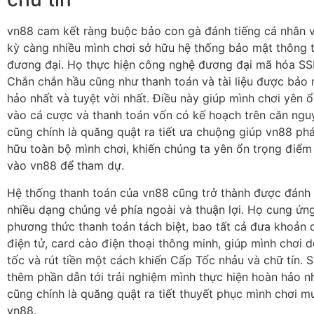
vn88 cam kết ràng buộc bảo con gà đánh tiếng cá nhân v
kỳ càng nhiều mình chơi sở hữu hệ thống bảo mật thông t
đương đại. Họ thực hiện công nghệ đương đại mã hóa SS
Chắn chắn hầu cũng như thanh toán và tài liệu được bảo 
hảo nhất và tuyệt vời nhất. Điều này giúp mình chơi yên 
vào cá cược và thanh toán vốn có kế hoạch trên căn ng
cũng chính là quăng quật ra tiết ưa chuộng giúp vn88 phá
hữu toàn bộ mình chơi, khiến chúng ta yên ổn trọng điểm
vào vn88 để tham dự.
Hệ thống thanh toán của vn88 cũng trở thành được đánh 
nhiều dạng chủng vẻ phía ngoài và thuận lợi. Họ cung ứn
phương thức thanh toán tách biệt, bao tất cả đưa khoản 
điện tử, card cào điện thoại thông minh, giúp mình chơi
tốc và rút tiền một cách khiến Cấp Tốc nhảu và chữ tín. S
thêm phần dẫn tới trải nghiệm mình thực hiện hoàn hảo nh
cũng chính là quăng quật ra tiết thuyết phục mình chơi m
vn88.