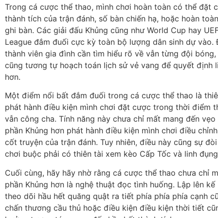
Trong cá cược thể thao, mình chơi hoàn toàn có thể đặt 
thành tích của trận đánh, số bàn chiến hạ, hoặc hoàn toà
ghi bàn. Các giải đấu Khủng cũng như World Cup hay U
League đắm đuối cực kỳ toàn bộ lượng dân sinh dự vào. 
thành viên gia đình cần tìm hiểu rõ về vẫn từng đội bóng,
cũng tương tự hoạch toán lịch sử vẻ vang để quyết định l
hơn.
Một điểm nổi bất đắm đuối trong cá cược thể thao là thiên 
phát hành điều kiện mình chơi đặt cược trong thời điểm t
vẫn công cha. Tính năng này chưa chỉ mất mang đến vẹo 
phần Khủng hơn phát hành điều kiện mình chơi điều chỉnh
cốt truyện của trận đánh. Tuy nhiên, điều này cũng sự đòi
chơi buộc phải có thiên tài xem kèo Cấp Tốc và linh đụng
Cuối cùng, hãy hãy nhờ rằng cá cược thể thao chưa chỉ mấ
phần Khủng hơn là nghệ thuật đọc tình huống. Lập lên kế
theo dõi hầu hết quăng quật ra tiết phía phía phía cạnh 
chấn thương cầu thủ hoặc điều kiện điều kiện thời tiết cũ