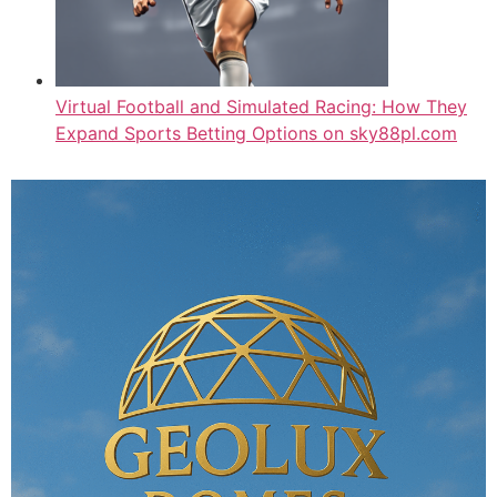
Virtual Football and Simulated Racing: How They
Expand Sports Betting Options on sky88pl.com