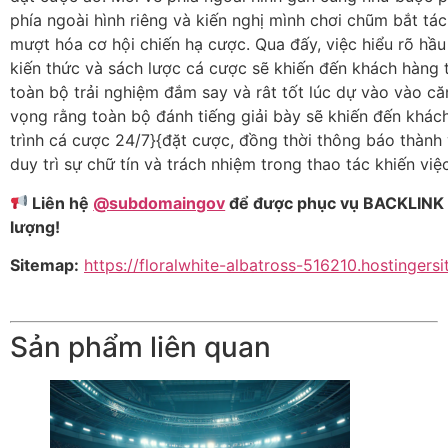
phía ngoài hình riêng và kiến nghị mình chơi chũm bắt tá
mượt hóa cơ hội chiến hạ cược. Qua đấy, việc hiểu rõ hầu
kiến thức và sách lược cá cược sẽ khiến đến khách hàng
toàn bộ trải nghiệm đắm say và rât tốt lúc dự vào vào c
vọng rằng toàn bộ đánh tiếng giải bày sẽ khiến đến khác
trình cá cược 24/7}{đặt cược, đồng thời thông báo thành 
duy trì sự chữ tín và trách nhiệm trong thao tác khiến việc
Liên hệ
@subdomaingov
để được phục vụ BACKLINK
lượng!
Sitemap:
https://floralwhite-albatross-516210.hostingers
Sản phẩm liên quan