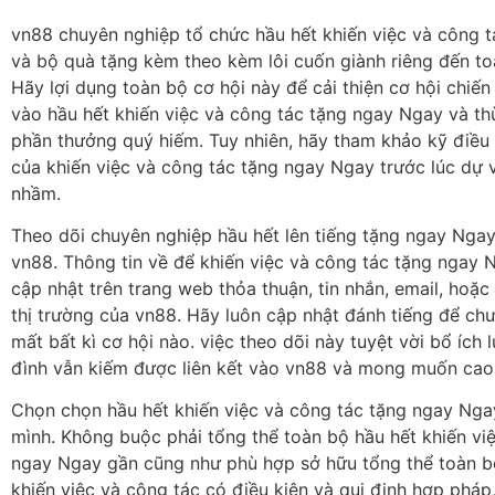
vn88 chuyên nghiệp tổ chức hầu hết khiến việc và công 
và bộ quà tặng kèm theo kèm lôi cuốn giành riêng đến to
Hãy lợi dụng toàn bộ cơ hội này để cải thiện cơ hội chiến
vào hầu hết khiến việc và công tác tặng ngay Ngay và t
phần thưởng quý hiếm. Tuy nhiên, hãy tham khảo kỹ điều 
của khiến việc và công tác tặng ngay Ngay trước lúc dự va
nhầm.
Theo dõi chuyên nghiệp hầu hết lên tiếng tặng ngay Nga
vn88. Thông tin về để khiến việc và công tác tặng ngay
cập nhật trên trang web thỏa thuận, tin nhắn, email, hoặ
thị trường của vn88. Hãy luôn cập nhật đánh tiếng để ch
mất bất kì cơ hội nào. việc theo dõi này tuyệt vời bổ ích l
đình vẫn kiếm được liên kết vào vn88 và mong muốn cao 
Chọn chọn hầu hết khiến việc và công tác tặng ngay Ng
mình. Không buộc phải tổng thể toàn bộ hầu hết khiến vi
ngay Ngay gần cũng như phù hợp sở hữu tổng thể toàn b
khiến việc và công tác có điều kiện và qui định hợp pháp