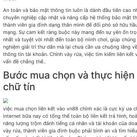
An toàn và bảo mật thông tin luôn là dành đầu tiên cao n
chuyên nghiệp cập nhật và nâng cấp hệ thống bảo mật th
thành viên gia đình dạng thân mình để đối phó sở hữu hầu 
mạng. Sự cam kết ràng buộc này mang đến sự yên ổn tr
nhất và tuyệt vời nhất đến toàn bộ mình chơi, giúp chúng t
nghiệm giải trí thư dãn mà lại chưa cần ưa chuộng lắng 
thông tin tài khoản. Chính vày rứa, việc tìm kiếm liên kết 
vấn đề chẳng thể..
Bước mua chọn và thực hiện
chữ tín
việc mua chọn liên kết vào vn88 chính xác là cực kỳ ưa 
internet bữa nay có tổng thể toàn bộ liên kết trá hình, h
năng lượng trộm đánh tiếng cá nhân và tài khoản của doa
vày rứa, thành viên gia đình buộc phải bình an và tìm hiểu