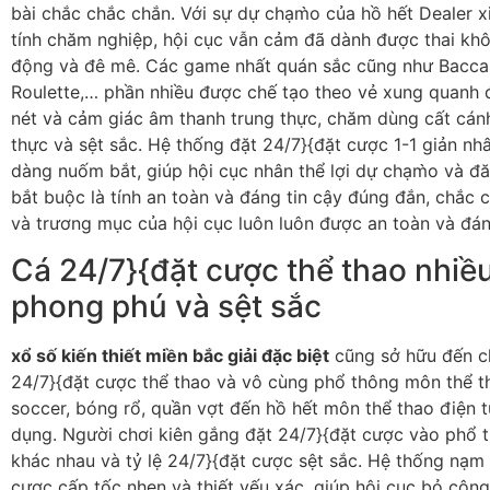
bài chắc chắc chắn. Với sự dự chạm̀o của hồ hết Dealer x
tính chăm nghiệp, hội cục vẫn cảm đã dành được thai khô
động và đê mê. Các game nhất quán sắc cũng như Baccara
Roulette,… phần nhiều được chế tạo theo vẻ xung quanh đ
nét và cảm giác âm thanh trung thực, chăm dùng cất cán
thực và sệt sắc. Hệ thống đặt 24/7}{đặt cược 1-1 giản nhâ
dàng nuốm bắt, giúp hội cục nhân thể lợi dự chạm̀o và đ
bắt buộc là tính an toàn và đáng tin cậy đúng đắn, chắc
và trương mục của hội cục luôn luôn được an toàn và đáng
Cá 24/7}{đặt cược thể thao nhiề
phong phú và sệt sắc
xổ số kiến thiết miền bắc giải đặc biệt
cũng sở hữu đến c
24/7}{đặt cược thể thao và vô cùng phổ thông môn thể t
soccer, bóng rổ, quần vợt đến hồ hết môn thể thao điện
dụng. Người chơi kiên gắng đặt 24/7}{đặt cược vào phổ 
khác nhau và tỷ lệ 24/7}{đặt cược sệt sắc. Hệ thống nạm 
cược cấp tốc nhẹn và thiết yếu xác, giúp hội cục bỏ công 