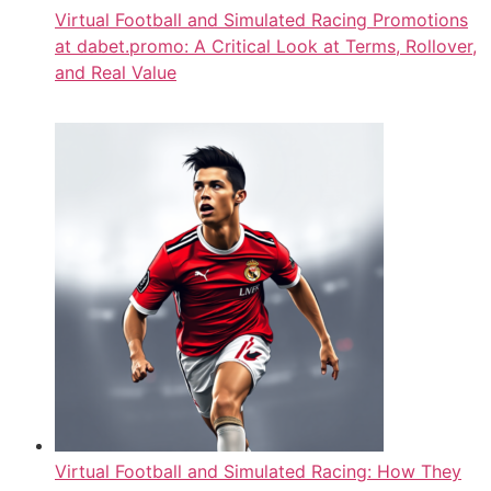
Virtual Football and Simulated Racing Promotions
at dabet.promo: A Critical Look at Terms, Rollover,
and Real Value
Virtual Football and Simulated Racing: How They