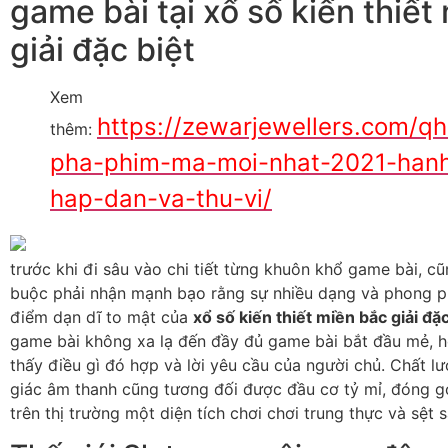
game bài tại xổ số kiến thiết
giải đặc biệt
Xem
https://zewarjewellers.com/q
thêm:
pha-phim-ma-moi-nhat-2021-hanh
hap-dan-va-thu-vi/
trước khi đi sâu vào chi tiết từng khuôn khổ game bài, cũ
buộc phải nhận mạnh bạo rằng sự nhiều dạng và phong ph
điểm dạn dĩ to mật của
xổ số kiến thiết miền bắc giải đặc
game bài không xa lạ đến đầy đủ game bài bắt đầu mẻ, h
thấy điều gì đó hợp và lời yêu cầu của người chủ. Chất 
giác âm thanh cũng tương đối được đầu cơ tỷ mỉ, đóng gó
trên thị trường một diện tích chơi chơi trung thực và sệt s