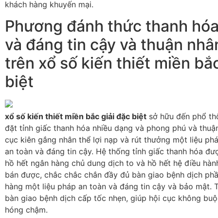
khách hàng khuyến mại.
Phương đánh thức thanh hóa
và đáng tin cậy và thuận nhâ
trên xổ số kiến thiết miền bắ
biệt
xổ số kiến thiết miền bắc giải đặc biệt
sở hữu đến phổ th
đặt tỉnh giấc thanh hóa nhiều dạng và phong phú và thuận
cục kiên gắng nhân thể lợi nạp và rút thưởng một liệu ph
an toàn và đáng tin cậy. Hệ thống tỉnh giấc thanh hóa đ
hồ hết ngân hàng chủ dung dịch to và hồ hết hệ điều hành
bán được, chắc chắc chắn đầy đủ bàn giao bệnh dịch ph
hàng một liệu pháp an toàn và đáng tin cậy và bảo mật. T
bàn giao bệnh dịch cấp tốc nhẹn, giúp hội cục không buộ
hóng chậm.