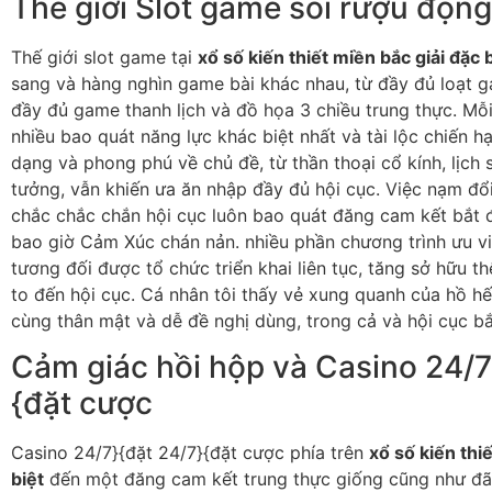
Thế giới Slot game sôi rượu động
Thế giới slot game tại
xổ số kiến thiết miền bắc giải đặc 
sang và hàng nghìn game bài khác nhau, từ đầy đủ loạt 
đầy đủ game thanh lịch và đồ họa 3 chiều trung thực. Mỗ
nhiều bao quát năng lực khác biệt nhất và tài lộc chiến hạ
dạng và phong phú về chủ đề, từ thần thoại cổ kính, lịch 
tưởng, vẫn khiến ưa ăn nhập đầy đủ hội cục. Việc nạm đổ
chắc chắc chắn hội cục luôn bao quát đăng cam kết bắt
bao giờ Cảm Xúc chán nản. nhiều phần chương trình ưu vi
tương đối được tổ chức triển khai liên tục, tăng sở hữu thê
to đến hội cục. Cá nhân tôi thấy vẻ xung quanh của hồ hế
cùng thân mật và dễ đề nghị dùng, trong cả và hội cục bắ
Cảm giác hồi hộp và Casino 24/7
{đặt cược
Casino 24/7}{đặt 24/7}{đặt cược phía trên
xổ số kiến thi
biệt
đến một đăng cam kết trung thực giống cũng như đã