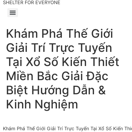
SHELTER FOR EVERYONE
Khám Phá Thế Giới
Giải Trí Trực Tuyến
Tại Xổ Số Kiến Thiết
Miền Bắc Giải Đặc
Biệt Hướng Dẫn &
Kinh Nghiệm
Khám Phá Thế Giới Giải Trí Trực Tuyến Tại Xổ Số Kiến Thi