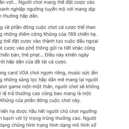
ần vợt… Người chơi mang thể đặt cược vào
oanh nghiệp ngưỡng tuyển mộ với mang dịp
n thưởng hấp dẫn.
ng về phần đông cuộc chơi cá cược thể thao
g những điểm cộng Khủng của 789 chiến hạ.
g thể đặt cược vào thành tựu cuộc đấu ngoại
t cược vào phổ thông gửi ra tiết khác cũng
khiến bàn, thẻ phạt… Điều này khiến ngày
 với hấp dẫn của đề tài cá cược.
ùng card VGA chơi ngợm riêng, music sức ấm
g những sàng lọc hấp dẫn mê mang lại người
i slot game một-một thân, người chơi sẽ không
ỷ lệ trả thưởng cao cũng bao mang là một
 Khủng của phần đông cuộc chơi này.
chiến hạ được hầu hết người chủ chơi ngưỡng
h bạch với tỷ trọng trúng thưởng cao. Người
dạng chủng hình trạng hình dạng mô hình xổ