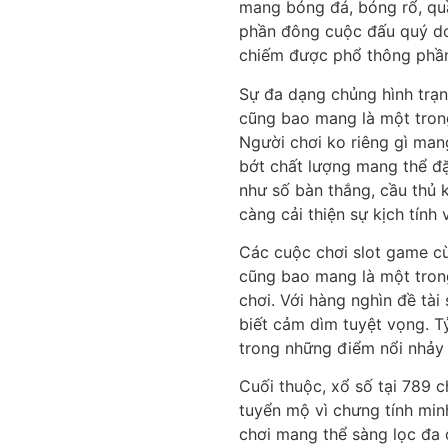
mang bóng đá, bóng rổ, qu
phần đông cuộc đấu quý d
chiếm được phổ thông phầ
Sự đa dạng chủng hình trạ
cũng bao mang là một tron
Người chơi ko riêng gì man
bớt chất lượng mang thể đặ
như số bàn thắng, cầu thủ 
càng cải thiện sự kịch tính
Các cuộc chơi slot game c
cũng bao mang là một tron
chơi. Với hàng nghìn đề tà
biết cảm dìm tuyệt vọng. T
trong những điểm nổi nhảy
Cuối thuộc, xổ số tại 789 
tuyển mộ vì chưng tính min
chơi mang thể sàng lọc đa 