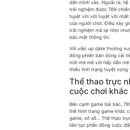
dấn mình vào. Ngoài ra, 
trải nghiệm được 789 chiến 
tuyệt vời với tuyệt vời nh
của người chơi. Điều này gi
trải nghiệm mà lại nhịn như
bảo mật thông tin.
Với việc up date thường x
đông phiên bản dòng cải ti
mới mẻ mẻ với hấp dẫn mê 
thiểu tình trạng tuyệt vọng 
Thể thao trực 
cuộc chơi khác
Bên cạnh game bài bác, 789
thể hình trạng game khác c
game, xổ số… Thể thao trực
liên tục phần đông cuộc đấ