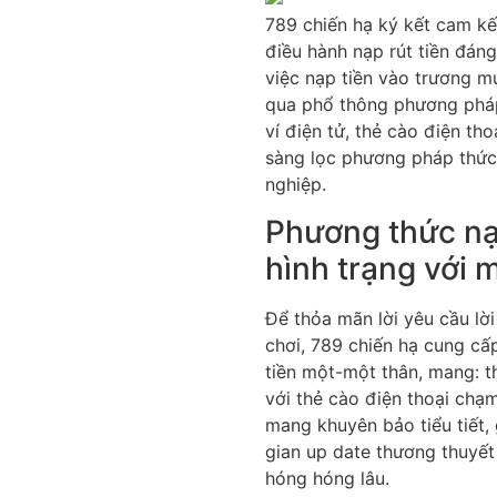
789 chiến hạ ký kết cam k
điều hành nạp rút tiền đáng
việc nạp tiền vào trương 
qua phổ thông phương pháp
ví điện tử, thẻ cào điện t
sàng lọc phương pháp thức
nghiệp.
Phương thức nạ
hình trạng với 
Để thỏa mãn lời yêu cầu lờ
chơi, 789 chiến hạ cung c
tiền một-một thân, mang: t
với thẻ cào điện thoại chạ
mang khuyên bảo tiểu tiết,
gian up date thương thuyết
hóng hóng lâu.