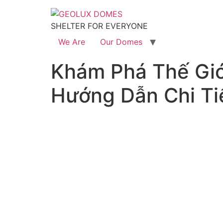
Skip
to
SHELTER FOR EVERYONE
content
We Are
Our Domes
Khám Phá Thế Giới
Hướng Dẫn Chi Ti