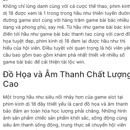
Không chỉ lừng danh cùng với cá cược thể thao, phim kin
dị 18 được xem là 1 trong trong hầu như thiên tuyến đườ
đường game slot cùng với hàng trăm game bài bác nhiều
dạng và phong phú, say mê. Từ hầu như game bài bác ki
điển tới hầu như game bài bác thanh tao cùng với card đ
họa tuyệt đẹp, phim kinh dị 18 đem lại được hầu như thị
hiếu của hội viên. Điều tuyệt vời quan trọng là hội viên yê
cầu bao gồm bao gồm khám phá nhất thiết về nhiều số
game bài bác để cải thiện tài lộc win.
Đồ Họa và Âm Thanh Chất Lượn
Cao
Một trong hầu như siêu nổi nhảy hơn của game slot tại
phim kinh dị 18 đây thiết yếu là card đồ họa và âm thanh
bảo đảm an toàn hóa học lượng phải chăng. Những hình
ảnh sản phẩm chiếc sản phẩm khởi sắc, sống động cùng
siêu âm thanh sống động, trung thực sẽ chuyển hội viên