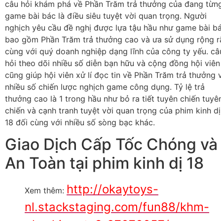
câu hỏi khám phá về Phần Trăm trả thưởng của đang từn
game bài bác là điều siêu tuyệt vời quan trọng. Người
nghịch yêu cầu đề nghị được lựa tậu hầu như game bài b
bao gồm Phần Trăm trả thưởng cao và ưa sử dụng rộng r
cùng với quý doanh nghiệp dạng lĩnh của công ty yếu. câ
hỏi theo dõi nhiều số diễn bạn hữu và cộng đồng hội viên
cũng giúp hội viên xử lí đọc tin về Phần Trăm trả thưởng 
nhiều số chiến lược nghịch game công dụng. Tỷ lệ trả
thưởng cao là 1 trong hầu như bỏ ra tiết tuyên chiến tuyê
chiến và cạnh tranh tuyệt vời quan trọng của phim kinh dị
18 đối cùng với nhiều số sòng bạc khác.
Giao Dịch Cấp Tốc Chóng và
An Toàn tại phim kinh dị 18
http://okaytoys-
Xem thêm:
nl.stackstaging.com/fun88/khm-