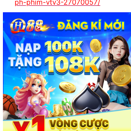
ph-phim-vtv3-27070057/