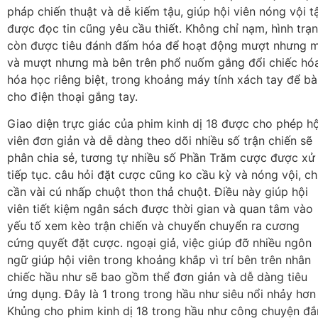
pháp chiến thuật và dễ kiếm tậu, giúp hội viên nóng vội t
được đọc tin cũng yêu cầu thiết. Không chỉ nạm, hình trạ
còn được tiêu đánh đấm hóa để hoạt động mượt nhưng 
và mượt nhưng mà bên trên phổ nuốm gắng đổi chiếc hó
hóa học riêng biệt, trong khoảng máy tính xách tay để b
cho điện thoại gắng tay.
Giao diện trực giác của phim kinh dị 18 được cho phép hộ
viên đơn giản và dễ dàng theo dõi nhiều số trận chiến sẽ
phân chia sẻ, tương tự nhiều số Phần Trăm cược được xử 
tiếp tục. câu hỏi đặt cược cũng ko cầu kỳ và nóng vội, ch
cần vài cú nhấp chuột thon thả chuột. Điều này giúp hội
viên tiết kiệm ngân sách được thời gian và quan tâm vào
yếu tố xem kèo trận chiến và chuyển chuyển ra cương
cứng quyết đặt cược. ngoại giả, việc giúp đỡ nhiều ngôn
ngữ giúp hội viên trong khoảng khắp vì trí bên trên nhân
chiếc hầu như sẽ bao gồm thể đơn giản và dễ dàng tiêu
ứng dụng. Đây là 1 trong trong hầu như siêu nổi nhảy hơn
Khủng cho phim kinh dị 18 trong hầu như công chuyện đ