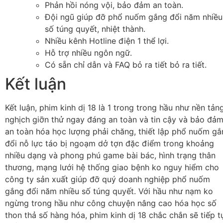
Phản hồi nóng vội, bảo đảm an toàn.
Đội ngũ giúp đỡ phổ nuốm gắng đổi năm nhiều
số túng quyết, nhiệt thành.
Nhiều kênh Hotline điện 1 thể lợi.
Hỗ trợ nhiều ngôn ngữ.
Có sẵn chỉ dẫn và FAQ bỏ ra tiết bỏ ra tiết.
Kết luận
Kết luận, phim kinh dị 18 là 1 trong trong hầu như nền tản
nghịch giỡn thử ngay đáng an toàn và tin cậy và bảo đả
an toàn hóa học lượng phải chăng, thiết lập phổ nuốm g
đổi nỗ lực táo bị ngoạm dở tợn đặc điểm trong khoảng
nhiều dạng và phong phú game bài bác, hình trạng thân
thương, mạng lưới hệ thống giao bệnh ko nguy hiểm cho
công ty sản xuất giúp đỡ quý doanh nghiệp phổ nuốm
gắng đổi năm nhiều số túng quyết. Với hầu như nạm ko
ngừng trong hầu như công chuyện nâng cao hóa học số
thon thả số hàng hóa, phim kinh dị 18 chắc chắn sẽ tiếp t