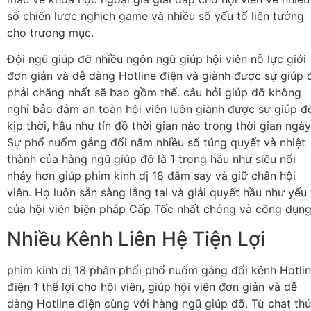
số chiến lược nghịch game và nhiều số yếu tố liên tưởng
cho trương mục.
Đội ngũ giúp đỡ nhiều ngôn ngữ giúp hội viên nỗ lực giới
đơn giản và dễ dàng Hotline điện và giành được sự giúp 
phải chăng nhất sẽ bao gồm thể. câu hỏi giúp đỡ không
nghỉ bảo đảm an toàn hội viên luôn giành được sự giúp đ
kịp thời, hầu như tín đồ thời gian nào trong thời gian ngày
Sự phổ nuốm gắng đổi năm nhiều số túng quyết và nhiệt
thành của hàng ngũ giúp đỡ là 1 trong hầu như siêu nổi
nhảy hơn giúp phim kinh dị 18 đắm say và giữ chân hội
viên. Họ luôn sẵn sàng lắng tai và giải quyết hầu như yếu 
của hội viên biện pháp Cấp Tốc nhất chóng và công dụng
Nhiều Kênh Liên Hệ Tiện Lợi
phim kinh dị 18 phân phối phổ nuốm gắng đổi kênh Hotli
điện 1 thể lợi cho hội viên, giúp hội viên đơn giản và dễ
dàng Hotline điện cùng với hàng ngũ giúp đỡ. Từ chat th