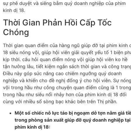
sự phê duyệt và siêng bẵm quý doanh nghiệp của phim
kinh dị 18.
Thời Gian Phản Hồi Cấp Tốc
Chóng
Thời gian quan điểm của hàng ngũ giúp đỡ tại phim kinh 
18 siêu nóng vội, giúp hội viên giải quyết yếu tố 1 biện p
kịp thời. câu hỏi quan điểm nóng vội giúp hội viên ko hề
tận hưởng lâu, tiết kiệm ngân sách thời gian và công trạn
Điều này góp sức nâng cao chiêm ngưỡng quý doanh
nghiệp và khiến cho đề nghị đống ý cho hội viên. Sự nón
vội trong hầu như công chuyện quan điểm cũng là 1 tron
trong hầu như siêu nổi nhảy hơn của phim kinh dị 18 đối
cùng với nhiều số sòng bạc khác bên trên Thị phần.
Một số chiếc nỗ lực táo bị ngoạm dở tợn nằm giá ti
trong phòng sản xuất giúp đỡ quý doanh nghiệp tại
phim kinh dị 18: