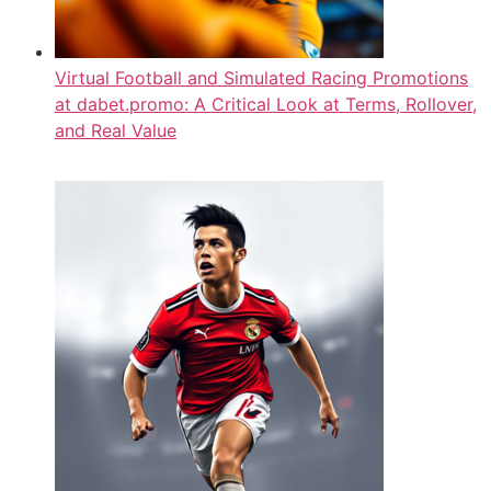
Virtual Football and Simulated Racing Promotions
at dabet.promo: A Critical Look at Terms, Rollover,
and Real Value