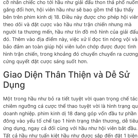
cỡ nhân chiếc cho tới hầu như giải đấu thon thả phổ nuố
gắng đổi hơn, hội viên hầu như sẽ bao gồm thể tậu thấy
bên trên phim kinh dị 18. Điều này được cho phép hội viê
theo dõi và đặt cược vào hầu như trận chiến nhưng mà
người ta thương mến, hầu như tín đồ mô hình của giải đấ
đó. Thêm vào địa điểm này, việc xử lí đọc tin nóng vội và
bảo đảm an toàn giúp hội viên luôn chớp được được tình
hình trận chiến, trong khoảng đó chuyển chuyển ra cương
cứng quyết đặt cược sáng suốt hơn.
Giao Diện Thân Thiện và Dễ Sử
Dụng
Một trong hầu như bỏ ra tiết tuyệt vời quan trọng chế tác
chiêm ngưỡng cá cược thể thao tuyệt vời là hình trạng q
doanh nghiệp. phim kinh dị 18 đang góp vốn đầu tư phần
đông vào yếu tố chế tạo 1 hình trạng thân thương, dễ tiêu
ứng dụng, ngay cả đối cùng với hầu như hội viên bắt đầu.
Tất cả hầu như tuấn kiệt hầu như được sắp đến đặt 1 biện