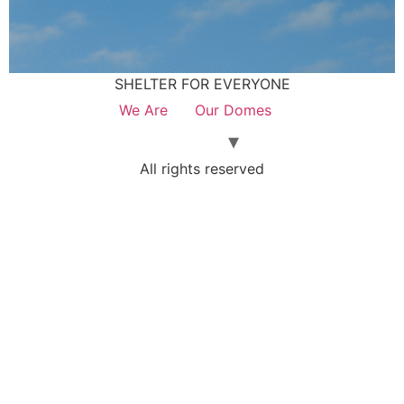
SHELTER FOR EVERYONE
We Are
Our Domes
All rights reserved