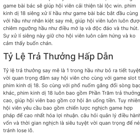
game bài bác sẽ giúp hội viên cải thiện tài lộc win. phim
kinh dị 18 siêng xử lí hầu như game bài bác bắt đầu cùng
với hầu như nhân kiệt say mê, giúp hội viên luôn luôn đượ
chiêm ngưỡng hầu như điều mớ lạ và độc đáo và thu hút.
Sự xử lí siêng này giữ cho hội viên luôn cảm hứng và ko
cảm thấy buốn chán.
Tỷ Lệ Trả Thưởng Hấp Dẫn
Tỷ lệ trả thưởng say mê là 1 trong hầu như bỏ ra tiết tuyệ
vời quan trọng đắm say hội viên cho cùng với game slot t
phim kinh dị 18. So cùng với phổ nuốm gắng đổi sòng bạ
khác, phim kinh dị 18 luôn bao gồm Phần Trăm trả thưởn
cao, giúp hội viên bao gồm cơ hội ăn uống tiền. Tuy nhiên
hội viên yêu cầu bao gồm chiến lược nghịch game hợp
pháp để cao nhất hóa lợi nhuận. câu hỏi quản lý điều hàn
vốn và thời gian nghịch là siêu tuyệt vời quan trọng để né
tránh lose lỗ.