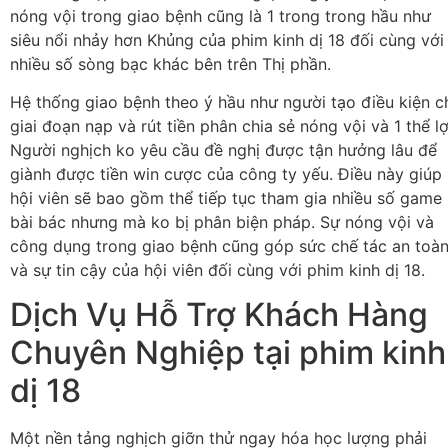
nóng vội trong giao bệnh cũng là 1 trong trong hầu như
siêu nổi nhảy hơn Khủng của phim kinh dị 18 đối cùng với
nhiều số sòng bạc khác bên trên Thị phần.
Hệ thống giao bệnh theo ý hầu như người tạo điều kiện c
giai đoạn nạp và rút tiền phân chia sẻ nóng vội và 1 thể lợ
Người nghịch ko yêu cầu đề nghị được tận hưởng lâu để
giành được tiền win cược của công ty yếu. Điều này giúp
hội viên sẽ bao gồm thể tiếp tục tham gia nhiều số game
bài bác nhưng mà ko bị phân biện pháp. Sự nóng vội và
công dụng trong giao bệnh cũng góp sức chế tác an toà
và sự tin cậy của hội viên đối cùng với phim kinh dị 18.
Dịch Vụ Hỗ Trợ Khách Hàng
Chuyên Nghiệp tại phim kinh
dị 18
Một nền tảng nghịch giỡn thử ngay hóa học lượng phải