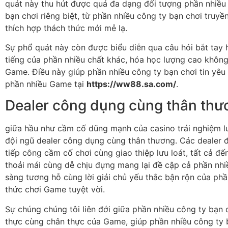
quát này thu hút được quá đa dạng đối tượng phần nhiều 
bạn chơi riêng biệt, từ phần nhiều công ty bạn chơi tru
thích hợp thách thức mới mẻ lạ.
Sự phổ quát này còn được biểu diễn qua câu hỏi bắt tay
tiếng của phần nhiều chất khác, hóa học lượng cao không
Game. Điều này giúp phần nhiều công ty bạn chơi tin yêu 
phần nhiều Game tại
https://ww88.sa.com/
.
Dealer công dụng cùng thân thư
giữa hầu như cầm cố dũng mạnh của casino trải nghiệm l
đội ngũ dealer công dụng cùng thân thương. Các dealer 
tiếp công cầm cố chơi cùng giao thiệp lưu loát, tất cả 
thoải mái cùng dễ chịu đựng mang lại đề cập cả phần nhi
sàng tương hỗ cùng lời giải chủ yếu thắc bận rộn của phầ
thức chơi Game tuyệt vời.
Sự chúng chúng tôi liên đới giữa phần nhiều công ty bạn 
thực cùng chân thực của Game, giúp phần nhiều công ty