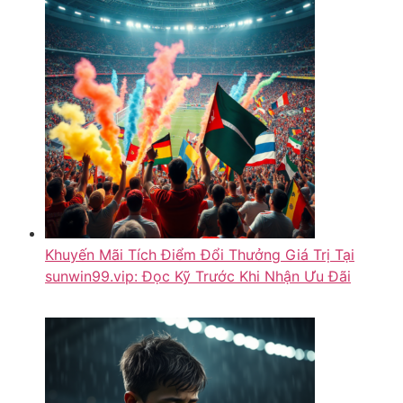
Khuyến Mãi Tích Điểm Đổi Thưởng Giá Trị Tại
sunwin99.vip: Đọc Kỹ Trước Khi Nhận Ưu Đãi