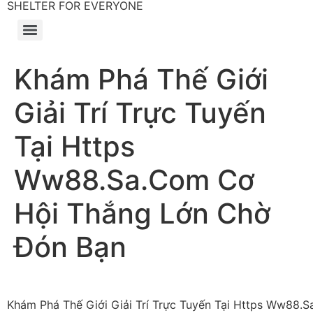
SHELTER FOR EVERYONE
Khám Phá Thế Giới
Giải Trí Trực Tuyến
Tại Https
Ww88.Sa.Com Cơ
Hội Thắng Lớn Chờ
Đón Bạn
Khám Phá Thế Giới Giải Trí Trực Tuyến Tại Https Ww88