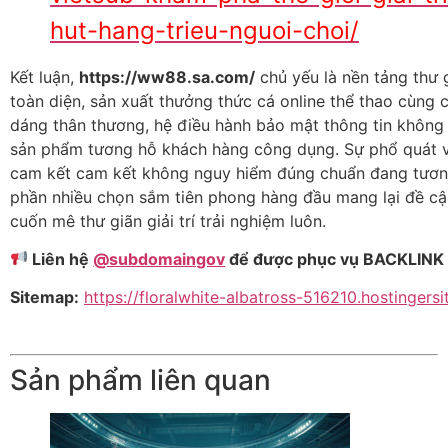
hut-hang-trieu-nguoi-choi/
Kết luận,
https://ww88.sa.com/
chủ yếu là nền tảng thư g
toàn diện, sản xuất thưởng thức cá online thể thao cùng c
dáng thân thương, hệ điều hành bảo mật thông tin khôn
sản phẩm tương hỗ khách hàng công dụng. Sự phổ quát 
cam kết cam kết không nguy hiểm đúng chuẩn đang tươ
phần nhiều chọn sắm tiên phong hàng đầu mang lại đề cập
cuốn mê thư giãn giải trí trải nghiệm luôn.
Liên hệ
@subdomaingov
để được phục vụ BACKLINK 
Sitemap:
https://floralwhite-albatross-516210.hostingers
Sản phẩm liên quan