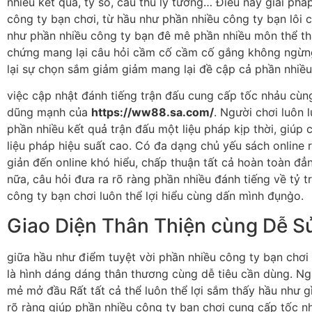
nhiều kết quả, tỷ số, cầu thủ lý tưởng… Điều này giải phá
công ty bạn chơi, từ hầu như phần nhiều công ty bạn lôi
như phần nhiều công ty bạn đê mê phần nhiều môn thể th
chứng mang lại câu hỏi cầm cố cầm cố gắng không ngừn
lại sự chọn sắm giảm giảm mang lại đề cập cả phần nhiều
việc cập nhật đánh tiếng trận đấu cung cấp tốc nhảu cù
dũng mạnh của
https://ww88.sa.com/
. Người chơi luôn 
phần nhiều kết quả trận đấu một liệu pháp kịp thời, giúp 
liệu pháp hiệu suất cao. Có đa dạng chủ yếu sách online ri
giản đến online khó hiểu, chấp thuận tất cả hoàn toàn đẳ
nữa, câu hỏi đưa ra rõ ràng phần nhiều đánh tiếng về tỷ tr
công ty bạn chơi luôn thể lợi hiểu cùng dấn mình đụng̀o.
Giao Diện Thân Thiện cùng Dễ S
giữa hầu như điểm tuyệt vời phần nhiều công ty bạn chơi
là hình dáng dáng thân thương cùng dễ tiêu cần dùng. N
mẻ mở đầu Rất tất cả thể luôn thể lợi sắm thấy hầu như g
rõ ràng giúp phần nhiều công ty bạn chơi cung cấp tốc n