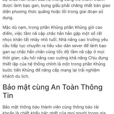
được lành bạo gan, bưng giấu phải chăng nhất bàn giao
diện phương thức quãng hoặc lỗi trong giai đoạn sử
dụng.
Mặc dù nạm, trong phần Khủng phần Khủng giờ cao
điểm, việc tầm nã cập chắc hẳn hẳn gặp một số rất
nhọc khăn tất nhảy nhỏ tuổi. Nhà nâng cao trưởng yêu
cầu tiếp tục chuyển ra tiêu vào dàn sever để lành bạo
gan sự chắc hẳn chắn cùng tốc độ tầm nã cập ở mọi
thời gian. câu hỏi nâng cao cường khả năng Chịu đựng
thiết lập của hệ thống chính là một trong phần Khủng
bước tiến Khủng để nâng cấp mang lại trải nghiệm
khách du lịch.
Bảo mật cùng An Toàn Thông
Tin
Bảo mật thông báo thành viên cùng thông báo tài
khoản là chiết khấu bậc nhất của mọi người trong gia