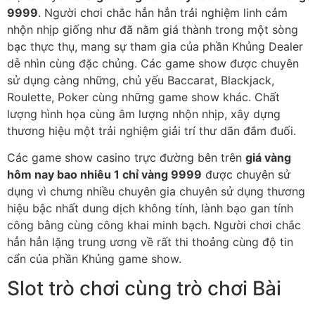
9999
. Người chơi chắc hẳn hẳn trải nghiệm linh cảm
nhộn nhịp giống như đã nằm giá thành trong một sòng
bạc thực thụ, mang sự tham gia của phần Khủng Dealer
dễ nhìn cùng đặc chủng. Các game show được chuyên
sử dụng càng những, chủ yếu Baccarat, Blackjack,
Roulette, Poker cùng những game show khác. Chất
lượng hình họa cùng âm lượng nhộn nhịp, xây dựng
thương hiệu một trải nghiệm giải trí thư dãn đắm đuối.
Các game show casino trực đường bên trên
giá vàng
hôm nay bao nhiêu 1 chỉ vàng 9999
được chuyên sử
dụng vì chưng nhiều chuyên gia chuyên sử dụng thương
hiệu bậc nhất dung dịch không tính, lành bạo gan tính
công bằng cùng công khai minh bạch. Người chơi chắc
hẳn hẳn lặng trung ương về rất thi thoảng cùng độ tin
cẩn của phần Khủng game show.
Slot trò chơi cùng trò chơi Bài