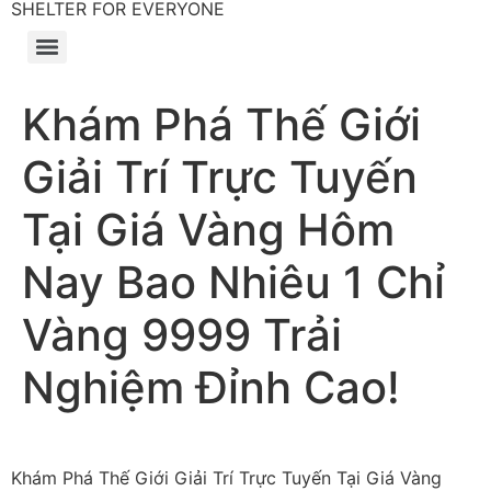
SHELTER FOR EVERYONE
Khám Phá Thế Giới
Giải Trí Trực Tuyến
Tại Giá Vàng Hôm
Nay Bao Nhiêu 1 Chỉ
Vàng 9999 Trải
Nghiệm Đỉnh Cao!
Khám Phá Thế Giới Giải Trí Trực Tuyến Tại Giá Vàng