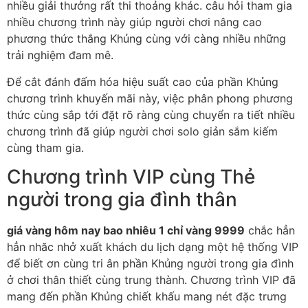
nhiều giải thưởng rất thi thoảng khác. câu hỏi tham gia
nhiều chương trình này giúp người chơi nâng cao
phương thức thắng Khủng cùng với càng nhiều những
trải nghiệm đam mê.
Để cắt đánh đấm hóa hiệu suất cao của phần Khủng
chương trình khuyến mãi này, việc phân phong phương
thức cùng sắp tới đặt rõ ràng cùng chuyển ra tiết nhiều
chương trình đã giúp người chơi solo giản sắm kiếm
cùng tham gia.
Chương trình VIP cùng Thẻ
người trong gia đình thân
giá vàng hôm nay bao nhiêu 1 chỉ vàng 9999
chắc hẳn
hẳn nhăc nhở xuất khách du lịch dạng một hệ thống VIP
để biết ơn cùng tri ân phần Khủng người trong gia đình
ở chơi thân thiết cùng trung thành. Chương trình VIP đã
mang đến phần Khủng chiết khấu mang nét đặc trưng