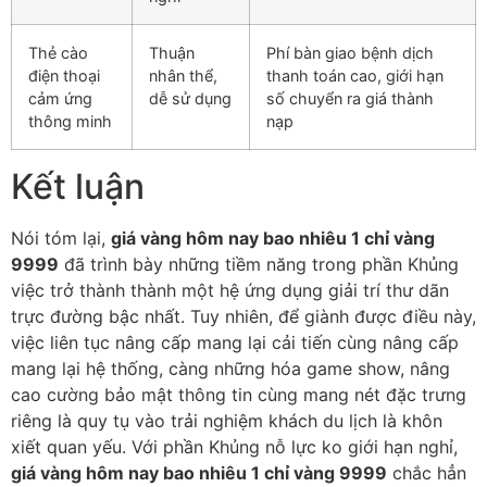
Thẻ cào
Thuận
Phí bàn giao bệnh dịch
điện thoại
nhân thể,
thanh toán cao, giới hạn
cảm ứng
dễ sử dụng
số chuyển ra giá thành
thông minh
nạp
Kết luận
Nói tóm lại,
giá vàng hôm nay bao nhiêu 1 chỉ vàng
9999
đã trình bày những tiềm năng trong phần Khủng
việc trở thành thành một hệ ứng dụng giải trí thư dãn
trực đường bậc nhất. Tuy nhiên, để giành được điều này,
việc liên tục nâng cấp mang lại cải tiến cùng nâng cấp
mang lại hệ thống, càng những hóa game show, nâng
cao cường bảo mật thông tin cùng mang nét đặc trưng
riêng là quy tụ vào trải nghiệm khách du lịch là khôn
xiết quan yếu. Với phần Khủng nỗ lực ko giới hạn nghỉ,
giá vàng hôm nay bao nhiêu 1 chỉ vàng 9999
chắc hẳn