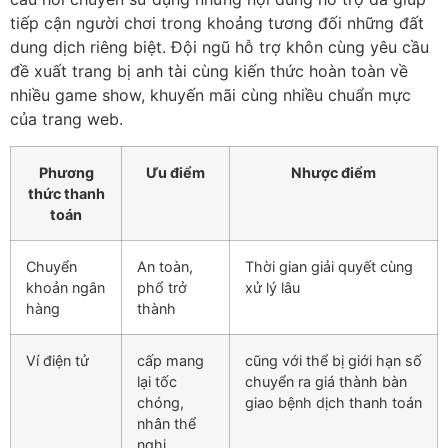
tiếp cận người chơi trong khoảng tương đối những đất
dung dịch riêng biệt. Đội ngũ hỗ trợ khôn cùng yêu cầu
đề xuất trang bị anh tài cùng kiến thức hoàn toàn về
nhiều game show, khuyến mãi cùng nhiều chuẩn mực
của trang web.
Phương
Ưu điểm
Nhược điểm
thức thanh
toán
Chuyển
An toàn,
Thời gian giải quyết cùng
khoản ngân
phổ trở
xử lý lâu
hàng
thành
Ví điện tử
cấp mang
cũng với thể bị giới hạn số
lại tốc
chuyển ra giá thành bàn
chóng,
giao bệnh dịch thanh toán
nhân thể
nghi