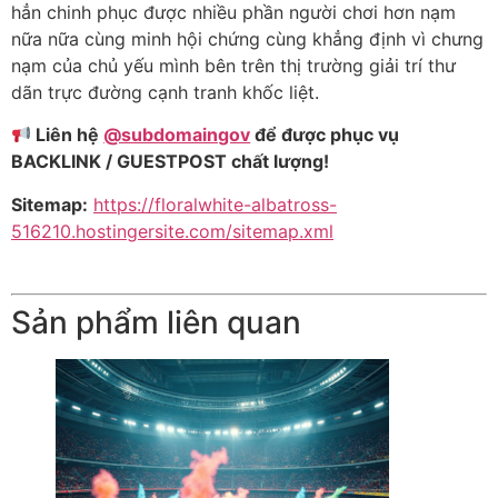
hẳn chinh phục được nhiều phần người chơi hơn nạm
nữa nữa cùng minh hội chứng cùng khẳng định vì chưng
nạm của chủ yếu mình bên trên thị trường giải trí thư
dãn trực đường cạnh tranh khốc liệt.
Liên hệ
@subdomaingov
để được phục vụ
BACKLINK / GUESTPOST chất lượng!
Sitemap:
https://floralwhite-albatross-
516210.hostingersite.com/sitemap.xml
Sản phẩm liên quan