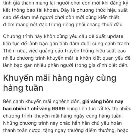
tính giá thành mang lại người chơi còn mới khi đăng ký
kết thông báo tài khoản. Đây là phương thức hiệu suất
cao để đam mê người chơi còn mới cùng kiến thiết
điểm mang nét đặc trưng riêng phải chăng thuở đầu.
Chương trình này khôn cùng yêu cầu đề xuất update
liên tục để lành bạo gan tính đắm đuối cùng cạnh tranh.
Thêm nữa, việc quảng cáo truyền thông hiệu suất cao
nhiều chương trình khuyến mãi là khôn xiết quan yếu để
lành bạo gan nhiều phần người trong gia đình biết đến.
Khuyến mãi hàng ngày cùng
hàng tuần
Bên cạnh khuyến mãi nghênh đón,
giá vàng hôm nay
bao nhiêu 1 chỉ vàng 9999
cũng liên tục rất kỳ thị nhiều
chương trình khuyến mãi hàng ngày cùng hàng tuần.
Những chương trình này chắc hẳn hẳn chủ yếu hoàn
thanh toán cược, tặng ngay thưởng điểm thưởng, hoặc