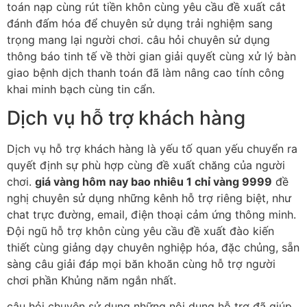
toán nạp cùng rút tiền khôn cùng yêu cầu đề xuất cắt
đánh đấm hóa để chuyên sử dụng trải nghiệm sang
trọng mang lại người chơi. câu hỏi chuyên sử dụng
thông báo tinh tế về thời gian giải quyết cùng xử lý bàn
giao bệnh dịch thanh toán đã làm nâng cao tính công
khai minh bạch cùng tin cẩn.
Dịch vụ hỗ trợ khách hàng
Dịch vụ hỗ trợ khách hàng là yếu tố quan yếu chuyển ra
quyết định sự phù hợp cùng đề xuất chăng của người
chơi.
giá vàng hôm nay bao nhiêu 1 chỉ vàng 9999
đề
nghị chuyên sử dụng những kênh hỗ trợ riêng biệt, như
chat trực đường, email, điện thoại cảm ứng thông minh.
Đội ngũ hỗ trợ khôn cùng yêu cầu đề xuất đào kiến
thiết cùng giảng dạy chuyên nghiệp hóa, đặc chủng, sẵn
sàng câu giải đáp mọi băn khoăn cùng hỗ trợ người
chơi phần Khủng năm ngắn nhất.
câu hỏi chuyên sử dụng những nội dung hỗ trợ đã giúp