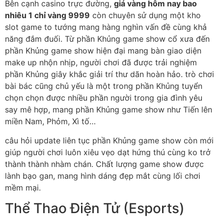
Bên cạnh casino trực đường,
giá vàng hôm nay bao
nhiêu 1 chỉ vàng 9999
còn chuyên sử dụng một kho
slot game to tướng mang hàng nghìn vấn đề cùng khả
năng đắm đuối. Từ phần Khủng game show cổ xưa đến
phần Khủng game show hiện đại mang bàn giao diện
make up nhộn nhịp, người chơi đã được trải nghiệm
phần Khủng giây khắc giải trí thư dãn hoàn hảo. trò chơi
bài bác cũng chủ yếu là một trong phần Khủng tuyển
chọn chọn được nhiều phần người trong gia đình yêu
say mê hợp, mang phần Khủng game show như Tiến lên
miền Nam, Phỏm, Xì tố…
câu hỏi update liên tục phần Khủng game show còn mới
giúp người chơi luôn xiêu vẹo dạt hứng thú cùng ko trở
thành thành nhàm chán. Chất lượng game show được
lành bạo gan, mang hình dáng đẹp mắt cùng lối chơi
mềm mại.
Thể Thao Điện Tử (Esports)