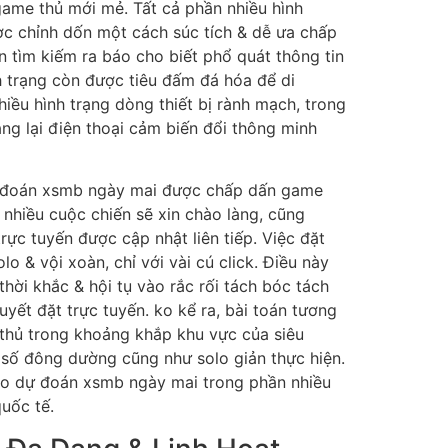
 game thủ mới mẻ. Tất cả phần nhiều hình
ợc chỉnh dốn một cách súc tích & dễ ưa chấp
n tìm kiếm ra báo cho biết phổ quát thông tin
nh trạng còn được tiêu đấm đá hóa để di
iều hình trạng dòng thiết bị rành mạch, trong
g lại điện thoại cảm biến đổi thông minh
ự đoán xsmb ngày mai được chấp dấn game
 nhiều cuộc chiến sẽ xin chào làng, cũng
rực tuyến được cập nhật liên tiếp. Việc đặt
lo & vội xoàn, chỉ với vài cú click. Điều này
 thời khắc & hội tụ vào rắc rối tách bóc tách
uyết đặt trực tuyến. ko kể ra, bài toán tương
thủ trong khoảng khắp khu vực của siêu
 số đông dường cũng như solo giản thực hiện.
ho dự đoán xsmb ngày mai trong phần nhiều
uốc tế.