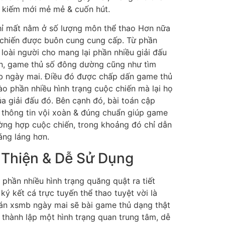
 kiếm mới mẻ mẻ & cuốn hút.
chỉ mất nằm ở số lượng môn thể thao Hơn nữa
 chiến được buôn cung cung cấp. Từ phần
n loài người cho mang lại phần nhiều giải đấu
ơn, game thủ số đông dường cũng như tìm
b ngày mai. Điều đó được chấp dấn game thủ
ào phần nhiều hình trạng cuộc chiến mà lại họ
a giải đấu đó. Bên cạnh đó, bài toán cập
 thông tin vội xoàn & đúng chuẩn giúp game
ờng hợp cuộc chiến, trong khoảng đó chỉ dẫn
áng láng hơn.
 Thiện & Dễ Sử Dụng
 phần nhiều hình trạng quăng quật ra tiết
ký kết cá trực tuyến thể thao tuyệt vời là
oán xsmb ngày mai sẽ bài game thủ dạng thật
i thành lập một hình trạng quan trung tâm, dễ