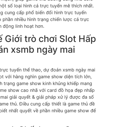
t số loại hình cá trực tuyến mê thích nhất.
g cung cấp phổ biến đổi hình trực tuyến
o phần nhiều hình trạng chiến lược cá trực
n động linh hoạt hơn.
Giới trò chơi Slot Hấp
oán xsmb ngày mai
 trực tuyến thể thao, dự đoán xsmb ngày mai
ot với hàng nghìn game show diện tích lớn,
ình trạng game show kinh khủng khiếp mang
game show cao nhã với card đồ họa đẹp nhấp
ai giải quyết & giải pháp xử lý được đa số
game thủ. Điều cung cấp thiết là game thủ đề
 biết nhất quyết về phần nhiều game show để