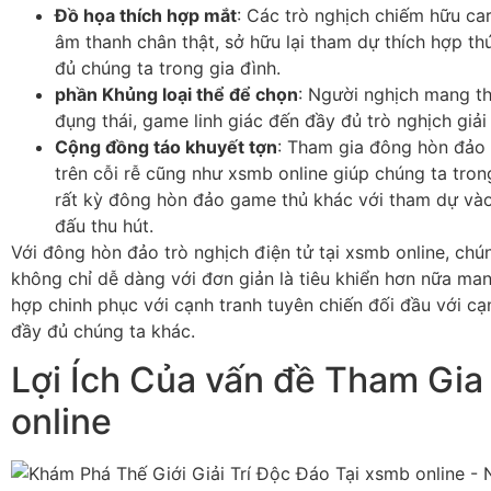
Đồ họa thích hợp mắt
: Các trò nghịch chiếm hữu ca
âm thanh chân thật, sở hữu lại tham dự thích hợp t
đủ chúng ta trong gia đình.
phần Khủng loại thể để chọn
: Người nghịch mang t
đụng thái, game linh giác đến đầy đủ trò nghịch giải
Cộng đồng táo khuyết tợn
: Tham gia đông hòn đảo 
trên cỗi rễ cũng như xsmb online giúp chúng ta tron
rất kỳ đông hòn đảo game thủ khác với tham dự vào
đấu thu hút.
Với đông hòn đảo trò nghịch điện tử tại xsmb online, chún
không chỉ dễ dàng với đơn giản là tiêu khiển hơn nữa ma
hợp chinh phục với cạnh tranh tuyên chiến đối đầu với cạ
đầy đủ chúng ta khác.
Lợi Ích Của vấn đề Tham Gi
online