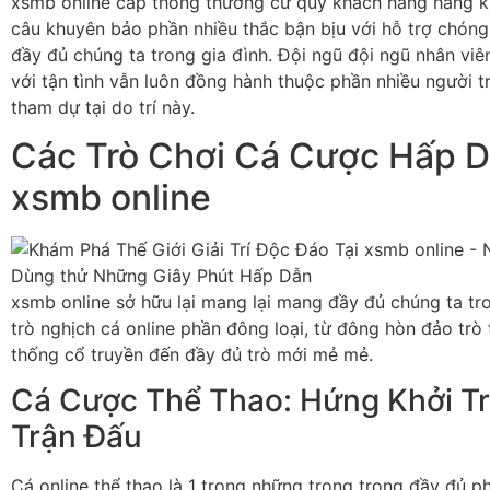
xsmb online cấp thông thường cư quý khách hàng hàng k
câu khuyên bảo phần nhiều thắc bận bịu với hỗ trợ chón
đầy đủ chúng ta trong gia đình. Đội ngũ đội ngũ nhân viê
với tận tình vẫn luôn đồng hành thuộc phần nhiều người t
tham dự tại do trí này.
Các Trò Chơi Cá Cược Hấp D
xsmb online
xsmb online sở hữu lại mang lại mang đầy đủ chúng ta tro
trò nghịch cá online phần đông loại, từ đông hòn đảo trò
thống cổ truyền đến đầy đủ trò mới mẻ mẻ.
Cá Cược Thể Thao: Hứng Khởi T
Trận Đấu
Cá online thể thao là 1 trong những trong trong đầy đủ ph