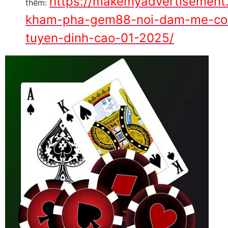
https://makemyadvertisement
thêm:
kham-pha-gem88-noi-dam-me-co-
tuyen-dinh-cao-01-2025/