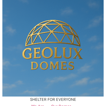
SHELTER FOR EVERYONE