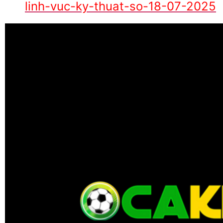
linh-vuc-ky-thuat-so-18-07-2025