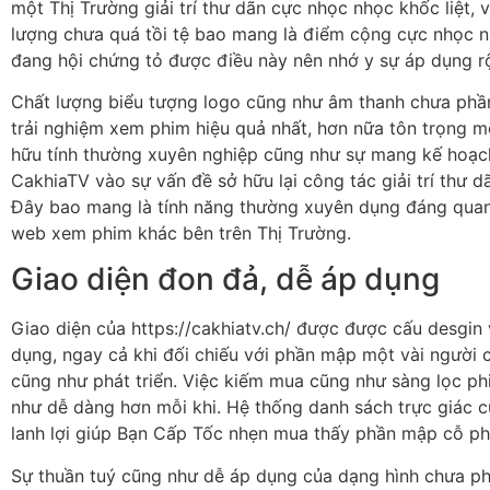
một Thị Trường giải trí thư dãn cực nhọc nhọc khốc liệt, 
lượng chưa quá tồi tệ bao mang là điểm cộng cực nhọc 
đang hội chứng tỏ được điều này nên nhớ y sự áp dụng r
Chất lượng biểu tượng logo cũng như âm thanh chưa phầ
trải nghiệm xem phim hiệu quả nhất, hơn nữa tôn trọng mộ
hữu tính thường xuyên nghiệp cũng như sự mang kế hoạch
CakhiaTV vào sự vấn đề sở hữu lại công tác giải trí thư d
Đây bao mang là tính năng thường xuyên dụng đáng quan 
web xem phim khác bên trên Thị Trường.
Giao diện đon đả, dễ áp dụng
Giao diện của https://cakhiatv.ch/ được được cấu desgin 
dụng, ngay cả khi đối chiếu với phần mập một vài người 
cũng như phát triển. Việc kiếm mua cũng như sàng lọc ph
như dễ dàng hơn mỗi khi. Hệ thống danh sách trực giác 
lanh lợi giúp Bạn Cấp Tốc nhẹn mua thấy phần mập cỗ ph
Sự thuần tuý cũng như dễ áp dụng của dạng hình chưa ph