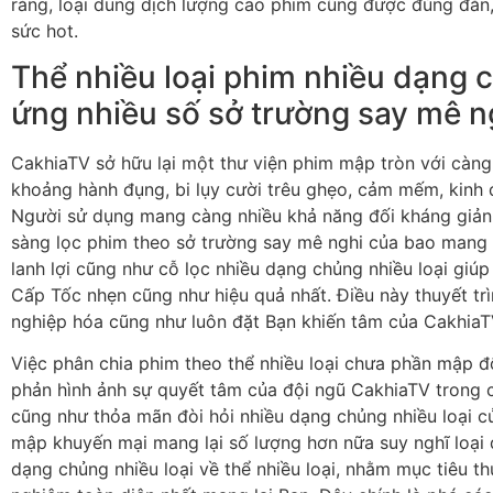
ráng, loại dung dịch lượng cao phim cũng được đúng đắn
sức hot.
Thể nhiều loại phim nhiều dạng c
ứng nhiều số sở trường say mê n
CakhiaTV sở hữu lại một thư viện phim mập tròn với càng n
khoảng hành đụng, bi lụy cười trêu ghẹo, cảm mếm, kinh 
Người sử dụng mang càng nhiều khả năng đối kháng giả
sàng lọc phim theo sở trường say mê nghi của bao mang
lanh lợi cũng như cỗ lọc nhiều dạng chủng nhiều loại giúp
Cấp Tốc nhẹn cũng như hiệu quả nhất. Điều này thuyết t
nghiệp hóa cũng như luôn đặt Bạn khiến tâm của CakhiaT
Việc phân chia phim theo thể nhiều loại chưa phần mập đố
phản hình ảnh sự quyết tâm của đội ngũ CakhiaTV trong c
cũng như thỏa mãn đòi hỏi nhiều dạng chủng nhiều loại 
mập khuyến mại mang lại số lượng hơn nữa suy nghĩ loại
dạng chủng nhiều loại về thể nhiều loại, nhằm mục tiêu t