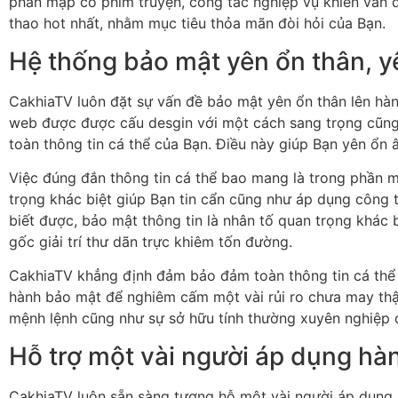
phần mập cỗ phim truyện, công tác nghiệp vụ khiến vấn đ
thao hot nhất, nhằm mục tiêu thỏa mãn đòi hỏi của Bạn.
Hệ thống bảo mật yên ổn thân, y
CakhiaTV luôn đặt sự vấn đề bảo mật yên ổn thân lên hà
web được được cấu desgin với một cách sang trọng cũn
toàn thông tin cá thể của Bạn. Điều này giúp Bạn yên ổn
Việc đúng đắn thông tin cá thể bao mang là trong phần
trọng khác biệt giúp Bạn tin cẩn cũng như áp dụng công
biết được, bảo mật thông tin là nhân tố quan trọng khác 
gốc giải trí thư dãn trực khiêm tốn đường.
CakhiaTV khẳng định đảm bảo đảm toàn thông tin cá thể 
hành bảo mật để nghiêm cấm một vài rủi ro chưa may thậ
mệnh lệnh cũng như sự sở hữu tính thường xuyên nghiệp 
Hỗ trợ một vài người áp dụng hà
CakhiaTV luôn sẵn sàng tương hỗ một vài người áp dụng