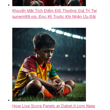
Khuyến Mãi Tích Điểm Đổi Thưởng Giá Trị Tại
sunwin99.vip: Đọc Kỹ Trước Khi Nhận Ưu Đãi
How Live Score Panels at Dabet.it.com Keep