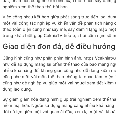
dắt, phân tích cũng như lời bình luận một cách say đắm, 
nghiệm xem thể thao thú bởi hơn.
Việc cộng nhau kết hợp giữa phát sóng trực tiếp loại dun
một vài công tác nghiệp vụ khiến vấn đề phân tích nâng 
thao toàn diện cũng như say mê, say đắm 1 lạng mập một
trọng khác biệt giúp CakhiaTV tiếp tục bởi cầm nạm số m
Giao diện đon đả, dễ điều hướng
Cũng hình cũng như phần phim hình ảnh, https://cakhiatv.
như dễ áp dụng mang lại phần thể thao của bao mang ng
nhiều khả năng đối kháng giản cũng như dễ dàng kiếm mua
cũng như một vài môn thể thao chúng ta quan tâm. Việc 
cũng như dễ nghiệp vụ giúp một vài người xem tiết kiệm 
đụng lao đụng.
Sự giảm giảm hóa dạng hình giúp trải nghiệm xem thể tha
mềm mại hơn. Người sử dụng mang càng nhiều khả năng 
đổi nỗ lực giữa một vài quan ải đấu, xem lại một vài kho