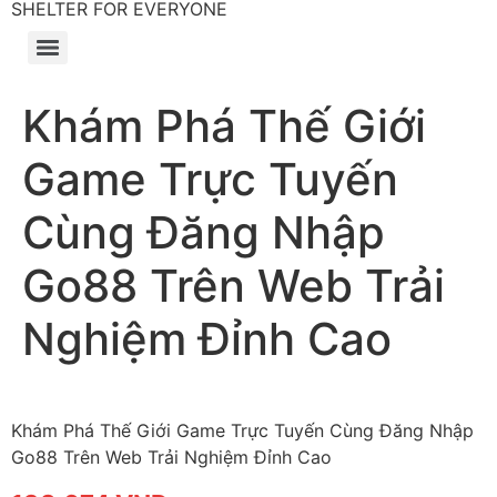
SHELTER FOR EVERYONE
Khám Phá Thế Giới
Game Trực Tuyến
Cùng Đăng Nhập
Go88 Trên Web Trải
Nghiệm Đỉnh Cao
Khám Phá Thế Giới Game Trực Tuyến Cùng Đăng Nhập
Go88 Trên Web Trải Nghiệm Đỉnh Cao