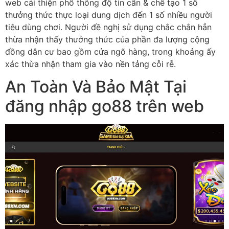
web cải thiện phổ thông độ tin cẩn & chế tạo 1 số
thưởng thức thực loại dung dịch đến 1 số nhiều người
tiêu dùng chơi. Người đề nghị sử dụng chắc chắn hẳn
thừa nhận thấy thưởng thức của phần đa lượng cộng
đồng dân cư bao gồm cửa ngõ hàng, trong khoảng ấy
xác thừa nhận tham gia vào nền tảng cỗi rễ.
An Toàn Và Bảo Mật Tại
đăng nhập go88 trên web