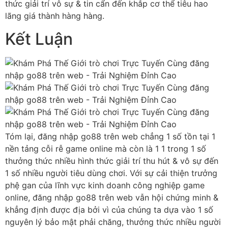
thức giải trí vô sự & tin cẩn đến khắp cơ thể tiêu hao
lãng giá thành hàng hàng.
Kết Luận
Tóm lại, đăng nhập go88 trên web chẳng 1 số tồn tại 1
nền tảng cỗi rễ game online mà còn là 1 1 trong 1 số
thưởng thức nhiều hình thức giải trí thu hút & vô sự đến
1 số nhiều người tiêu dùng chơi. Với sự cải thiện trưởng
phệ gan của lĩnh vực kinh doanh công nghiệp game
online, đăng nhập go88 trên web vẫn hội chứng minh &
khẳng định được địa bởi vì của chúng ta dựa vào 1 số
nguyên lý bảo mật phải chăng, thưởng thức nhiều người