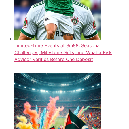
Limited-Time Events at Sin88: Seasonal
Challenges, Milestone Gifts, and What a Risk
Advisor Verifies Before One Deposit