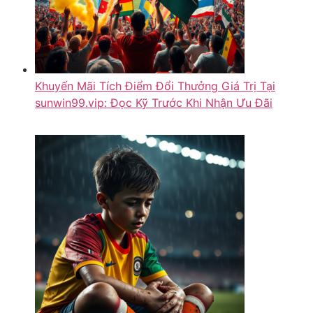
Khuyến Mãi Tích Điểm Đổi Thưởng Giá Trị Tại
sunwin99.vip: Đọc Kỹ Trước Khi Nhận Ưu Đãi