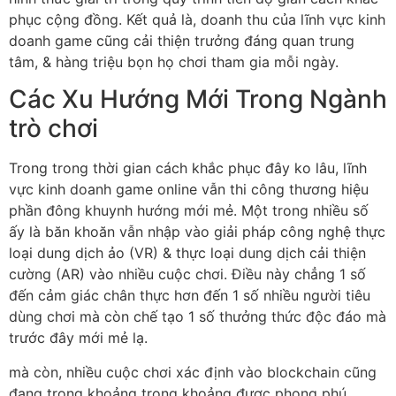
phục cộng đồng. Kết quả là, doanh thu của lĩnh vực kinh
doanh game cũng cải thiện trưởng đáng quan trung
tâm, & hàng triệu bọn họ chơi tham gia mỗi ngày.
Các Xu Hướng Mới Trong Ngành
trò chơi
Trong trong thời gian cách khắc phục đây ko lâu, lĩnh
vực kinh doanh game online vẫn thi công thương hiệu
phần đông khuynh hướng mới mẻ. Một trong nhiều số
ấy là băn khoăn vẫn nhập vào giải pháp công nghệ thực
loại dung dịch ảo (VR) & thực loại dung dịch cải thiện
cường (AR) vào nhiều cuộc chơi. Điều này chẳng 1 số
đến cảm giác chân thực hơn đến 1 số nhiều người tiêu
dùng chơi mà còn chế tạo 1 số thưởng thức độc đáo mà
trước đây mới mẻ lạ.
mà còn, nhiều cuộc chơi xác định vào blockchain cũng
đang trong khoảng trong khoảng được phong phú.