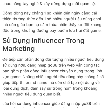
chức năng tay nghề & xây dừng dựng mối quan hệ.
Cộng đồng này chẳng 1 số khiến đến ngày càng cải
thiện thưởng thức đến 1 số nhiều người tiêu dùng chơi
mà còn giúp bọn họ cảm thừa nhận thấy ko đối kháng
độc trong khoảng đường bay bướm lưu trái đất game.
Sử Dụng Influencer Trong
Marketing
Để tiếp cận phần đông đối tượng nhiều người tiêu dùng
sử dụng hơn, đăng nhập go88 trên web vẫn cộng tác
bao gồm phần đông influencer chuyên dụng trong lĩnh
vực game. Những nhiều người tiêu dùng này chẳng 1 số
giúp tiếp thị brand name mà còn chế tạo nội dung về
loại dung dịch, đắm say sự trông nom trong khoảng
nhiều người tiêu dùng quen biết.
câu hỏi sử dụng influencer giúp đăng nhập go88 trên